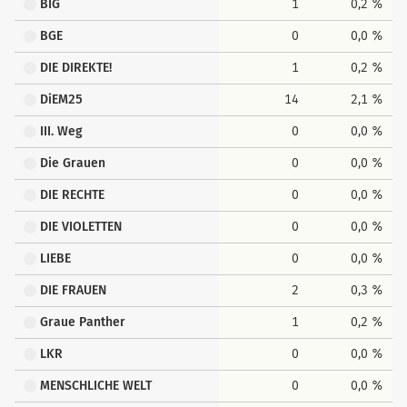
BIG
1
0,2 %
BGE
0
0,0 %
DIE DIREKTE!
1
0,2 %
DiEM25
14
2,1 %
III. Weg
0
0,0 %
Die Grauen
0
0,0 %
DIE RECHTE
0
0,0 %
DIE VIOLETTEN
0
0,0 %
LIEBE
0
0,0 %
DIE FRAUEN
2
0,3 %
Graue Panther
1
0,2 %
LKR
0
0,0 %
MENSCHLICHE WELT
0
0,0 %