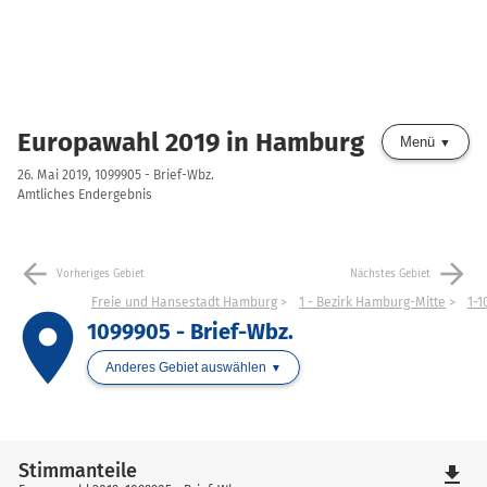
Europawahl 2019 in Hamburg
Menü
26. Mai 2019, 1099905 - Brief-Wbz.
Amtliches Endergebnis
arrow_back
arrow_forward
Vorheriges Gebiet
Nächstes Gebiet
Freie und Hansestadt Hamburg
1 - Bezirk Hamburg-Mitte
1-1
place
1099905 - Brief-Wbz.
Anderes Gebiet auswählen
Stimmanteile
file_download