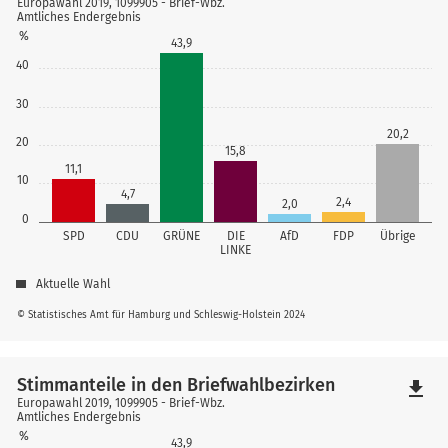
Europawahl 2019, 1099905 - Brief-Wbz.
Amtliches Endergebnis
%
43,9
40
30
20,2
20
15,8
11,1
10
4,7
2,4
2,0
0
SPD
CDU
GRÜNE
DIE
AfD
FDP
Übrige
LINKE
Aktuelle Wahl
© Statistisches Amt für Hamburg und Schleswig-Holstein 2024
Stimmanteile in den Briefwahlbezirken
file_download
Europawahl 2019, 1099905 - Brief-Wbz.
Amtliches Endergebnis
%
43,9