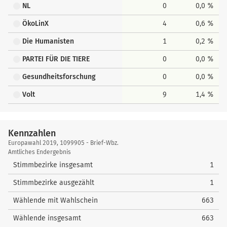
NL
0
0,0 %
ÖkoLinX
4
0,6 %
Die Humanisten
1
0,2 %
PARTEI FÜR DIE TIERE
0
0,0 %
Gesundheitsforschung
0
0,0 %
Volt
9
1,4 %
Kennzahlen
Kennzahlen
Europawahl 2019, 1099905 - Brief-Wbz.
Amtliches Endergebnis
Stimmbezirke insgesamt
1
Stimmbezirke ausgezählt
1
Wählende mit Wahlschein
663
Wählende insgesamt
663