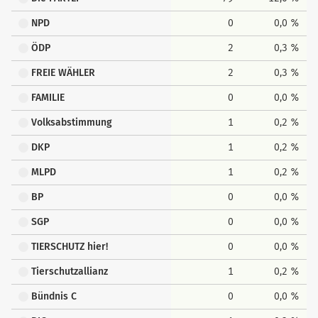
NPD
0
0,0 %
ÖDP
2
0,3 %
FREIE WÄHLER
2
0,3 %
FAMILIE
0
0,0 %
Volksabstimmung
1
0,2 %
DKP
1
0,2 %
MLPD
1
0,2 %
BP
0
0,0 %
SGP
0
0,0 %
TIERSCHUTZ hier!
0
0,0 %
Tierschutzallianz
1
0,2 %
Bündnis C
0
0,0 %