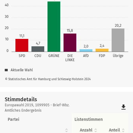
40
30
20,2
20
15,8
11,1
10
4,7
2,4
2,0
0
SPD
CDU
GRÜNE
DIE
AfD
FDP
Übrige
LINKE
Aktuelle Wahl
© Statistisches Amt für Hamburg und Schleswig-Holstein 2024
Stimmdetails
Stimmdetails
Europawahl 2019, 1099905 - Brief-Wbz.
file_download
Amtliches Endergebnis
Partei
Listenstimmen
Anzahl
Anteil