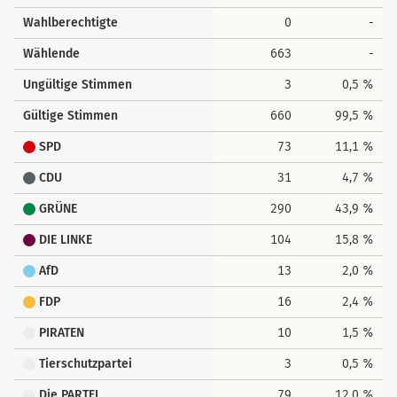
Wahlberechtigte
0
-
Wählende
663
-
Ungültige Stimmen
3
0,5 %
Gültige Stimmen
660
99,5 %
SPD
73
11,1 %
CDU
31
4,7 %
GRÜNE
290
43,9 %
DIE LINKE
104
15,8 %
AfD
13
2,0 %
FDP
16
2,4 %
PIRATEN
10
1,5 %
Tierschutzpartei
3
0,5 %
Die PARTEI
79
12,0 %