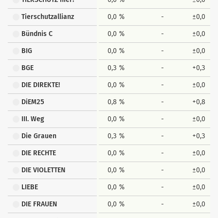
Tierschutzallianz
0,0 %
-
±0,0
Bündnis C
0,0 %
-
±0,0
BIG
0,0 %
-
±0,0
BGE
0,3 %
-
+0,3
DIE DIREKTE!
0,0 %
-
±0,0
DiEM25
0,8 %
-
+0,8
III. Weg
0,0 %
-
±0,0
Die Grauen
0,3 %
-
+0,3
DIE RECHTE
0,0 %
-
±0,0
DIE VIOLETTEN
0,0 %
-
±0,0
LIEBE
0,0 %
-
±0,0
DIE FRAUEN
0,0 %
-
±0,0