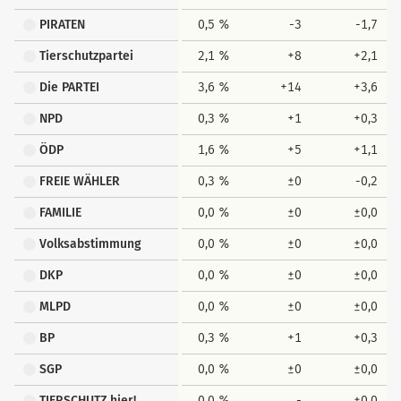
PIRATEN
0,5 %
-3
-1,7
Tierschutzpartei
2,1 %
+8
+2,1
Die PARTEI
3,6 %
+14
+3,6
NPD
0,3 %
+1
+0,3
ÖDP
1,6 %
+5
+1,1
FREIE WÄHLER
0,3 %
±0
-0,2
FAMILIE
0,0 %
±0
±0,0
Volksabstimmung
0,0 %
±0
±0,0
DKP
0,0 %
±0
±0,0
MLPD
0,0 %
±0
±0,0
BP
0,3 %
+1
+0,3
SGP
0,0 %
±0
±0,0
TIERSCHUTZ hier!
0,0 %
-
±0,0