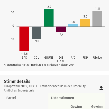
12,9
11,5
10
5,6
1,6
0
-3,9
-10
-9,0
-18,6
SPD
CDU
GRÜNE
DIE
AfD
FDP
Übrige
LINKE
© Statistisches Amt für Hamburg und Schleswig-Holstein 2024
Stimmdetails
Stimmdetails
Europawahl 2019, 10301 - Katharinenschule in der HafenCity
file_download
Amtliches Endergebnis
Partei
Listenstimmen
Gewinn
Gewinn