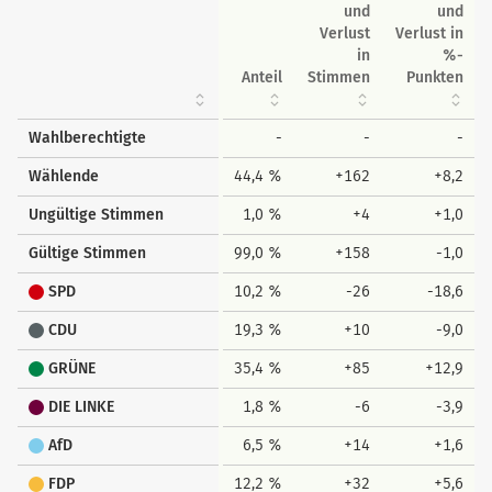
und
und
Verlust
Verlust in
in
%-
Anteil
Stimmen
Punkten
Wahlberechtigte
-
-
-
Wählende
44,4 %
+162
+8,2
Ungültige Stimmen
1,0 %
+4
+1,0
Gültige Stimmen
99,0 %
+158
-1,0
SPD
10,2 %
-26
-18,6
CDU
19,3 %
+10
-9,0
GRÜNE
35,4 %
+85
+12,9
DIE LINKE
1,8 %
-6
-3,9
AfD
6,5 %
+14
+1,6
FDP
12,2 %
+32
+5,6