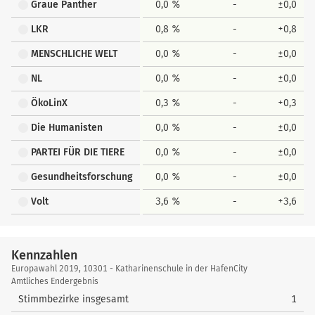
Graue Panther
0,0 %
-
±0,0
LKR
0,8 %
-
+0,8
MENSCHLICHE WELT
0,0 %
-
±0,0
NL
0,0 %
-
±0,0
ÖkoLinX
0,3 %
-
+0,3
Die Humanisten
0,0 %
-
±0,0
PARTEI FÜR DIE TIERE
0,0 %
-
±0,0
Gesundheitsforschung
0,0 %
-
±0,0
Volt
3,6 %
-
+3,6
Kennzahlen
Kennzahlen
Europawahl 2019, 10301 - Katharinenschule in der HafenCity
Amtliches Endergebnis
Stimmbezirke insgesamt
1