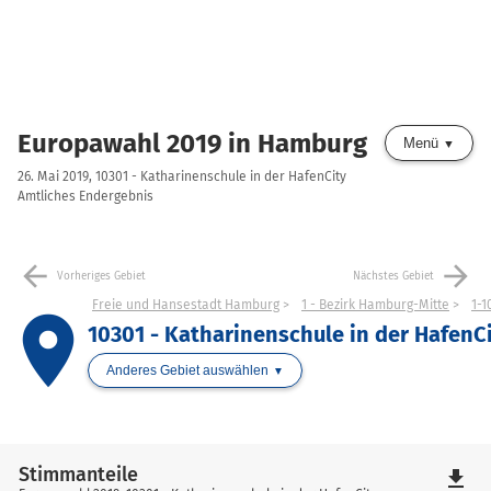
Europawahl 2019 in Hamburg
Menü
26. Mai 2019, 10301 - Katharinenschule in der HafenCity
Amtliches Endergebnis
arrow_back
arrow_forward
Vorheriges Gebiet
Nächstes Gebiet
Freie und Hansestadt Hamburg
1 - Bezirk Hamburg-Mitte
1-1
place
10301 - Katharinenschule in der HafenC
Anderes Gebiet auswählen
Stimmanteile
file_download