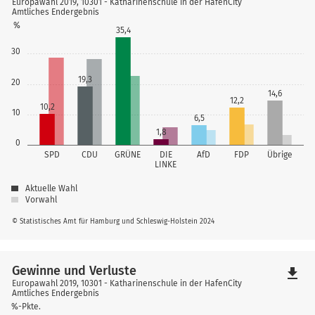
Europawahl 2019, 10301 - Katharinenschule in der HafenCity
Amtliches Endergebnis
%
35,4
30
19,3
20
14,6
12,2
10,2
10
6,5
1,8
0
SPD
CDU
GRÜNE
DIE
AfD
FDP
Übrige
LINKE
Aktuelle Wahl
Vorwahl
© Statistisches Amt für Hamburg und Schleswig-Holstein 2024
Gewinne und Verluste
file_download
Europawahl 2019, 10301 - Katharinenschule in der HafenCity
Amtliches Endergebnis
%-Pkte.