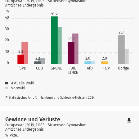
Europawahl 2019, 11103 - Struensee Gymnasium
Amtliches Endergebnis
%
41,6
40
30
25,1
18,9
20
10
8,2
2,2
2,0
2,0
0
SPD
CDU
GRÜNE
DIE
AfD
FDP
Übrige
LINKE
Aktuelle Wahl
Vorwahl
© Statistisches Amt für Hamburg und Schleswig-Holstein 2024
Gewinne und Verluste
file_download
Europawahl 2019, 11103 - Struensee Gymnasium
Amtliches Endergebnis
%-Pkte.