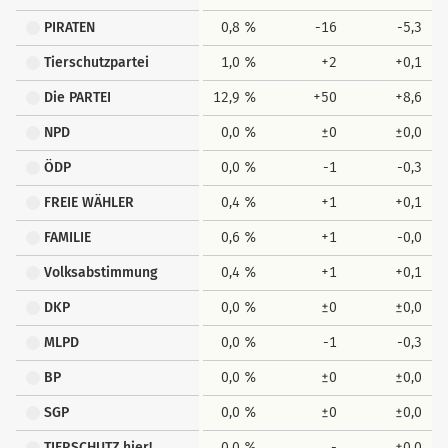
PIRATEN
0,8 %
-16
-5,3
Tierschutzpartei
1,0 %
+2
+0,1
Die PARTEI
12,9 %
+50
+8,6
NPD
0,0 %
±0
±0,0
ÖDP
0,0 %
-1
-0,3
FREIE WÄHLER
0,4 %
+1
+0,1
FAMILIE
0,6 %
+1
-0,0
Volksabstimmung
0,4 %
+1
+0,1
DKP
0,0 %
±0
±0,0
MLPD
0,0 %
-1
-0,3
BP
0,0 %
±0
±0,0
SGP
0,0 %
±0
±0,0
TIERSCHUTZ hier!
0,0 %
-
±0,0