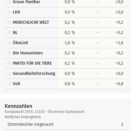
Graue Panther
0,0 %
-
±0,0
LKR
0,0 %
-
±0,0
MENSCHLICHE WELT
0,2 %
-
+0,2
NL
0,2 %
-
+0,2
ÖkoLinX
1,6 %
-
+1,6
Die Humanisten
0,2 %
-
+0,2
PARTEI FÜR DIE TIERE
0,2 %
-
+0,2
Gesundheitsforschung
0,0 %
-
±0,0
Volt
0,8 %
-
+0,8
Kennzahlen
Kennzahlen
Europawahl 2019, 11103 - Struensee Gymnasium
Amtliches Endergebnis
Stimmbezirke insgesamt
1