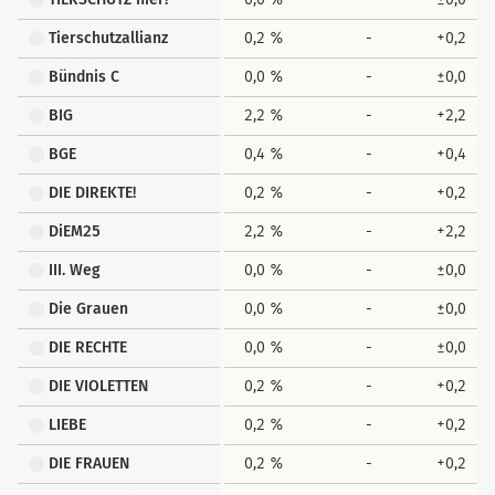
Tierschutzallianz
0,2 %
-
+0,2
Bündnis C
0,0 %
-
±0,0
BIG
2,2 %
-
+2,2
BGE
0,4 %
-
+0,4
DIE DIREKTE!
0,2 %
-
+0,2
DiEM25
2,2 %
-
+2,2
III. Weg
0,0 %
-
±0,0
Die Grauen
0,0 %
-
±0,0
DIE RECHTE
0,0 %
-
±0,0
DIE VIOLETTEN
0,2 %
-
+0,2
LIEBE
0,2 %
-
+0,2
DIE FRAUEN
0,2 %
-
+0,2