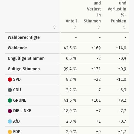
und
und
Verlust
Verlust in
in
%-
Anteil
Stimmen
Punkten
Wahlberechtigte
-
-
-
Wählende
42,5 %
+169
+14,0
Ungültige Stimmen
0,6 %
-2
-0,9
Gültige Stimmen
99,4 %
+171
+0,9
SPD
8,2 %
-22
-11,0
CDU
2,2 %
-7
-3,3
GRÜNE
41,6 %
+101
+9,2
DIE LINKE
18,9 %
+7
-7,7
AfD
2,0 %
+1
-0,7
FDP
2,0 %
+9
+1,7