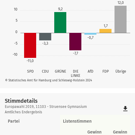
12,0
9,2
10
5
1,7
0
-0,7
-5
-3,3
-7,7
-10
-11,0
SPD
CDU
GRÜNE
DIE
AfD
FDP
Übrige
LINKE
© Statistisches Amt für Hamburg und Schleswig-Holstein 2024
Stimmdetails
Stimmdetails
Europawahl 2019, 11103 - Struensee Gymnasium
file_download
Amtliches Endergebnis
Partei
Listenstimmen
Gewinn
Gewinn