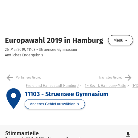
Europawahl 2019 in Hamburg
Menü
26. Mai 2019, 11103 - Struensee Gymnasium
Amtliches Endergebnis
arrow_back
arrow_forward
Vorheriges Gebiet
Nächstes Gebiet
Freie und Hansestadt Hamburg
1 - Bezirk Hamburg-Mitte
1-1
place
11103 - Struensee Gymnasium
Anderes Gebiet auswählen
Stimmanteile
file_download