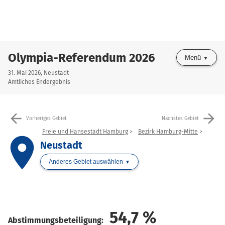
Olympia-Referendum 2026
Menü
31. Mai 2026, Neustadt
Amtliches Endergebnis
arrow_back
arrow_forward
Vorheriges Gebiet
Nächstes Gebiet
Freie und Hansestadt Hamburg
Bezirk Hamburg-Mitte
place
Neustadt
Anderes Gebiet auswählen
54,7
%
Abstimmungsbeteiligung: