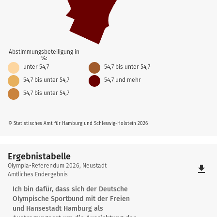
Abstimmungsbeteiligung in
%:
unter 54,7
54,7 bis unter 54,7
54,7 bis unter 54,7
54,7 und mehr
54,7 bis unter 54,7
© Statistisches Amt für Hamburg und Schleswig-Holstein 2026
Ergebnistabelle
Ergebnistabelle
Olympia-Referendum 2026, Neustadt
file_download
Amtliches Endergebnis
Ich bin dafür, dass sich der Deutsche
Olympische Sportbund mit der Freien
und Hansestadt Hamburg als