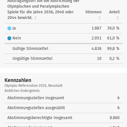
Austragungsort um die Ausrichtung der
Olympischen und Paralympischen
Spiele für die Jahre 2036, 2040 oder
Stimmen
Anteil
2044 bewirbt.
Ja
1.887
39,0 %
Nein
2.951
61,0 %
Gültige Stimmzettel
4.838
99,8 %
Ungültige Stimmzettel
10
0,2 %
Kennzahlen
Kennzahlen
Olympia-Referendum 2026, Neustadt
Amtliches Endergebnis
Abstimmungsstellen insgesamt
6
Abstimmungsstellen ausgezählt
6
Abstimmungsberechtigte insgesamt
8.860