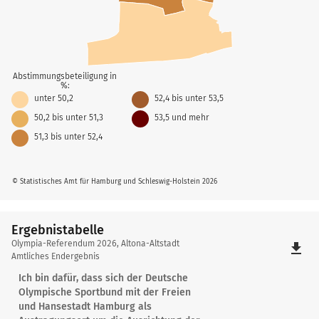
Abstimmungsbeteiligung in
%:
unter 50,2
52,4 bis unter 53,5
50,2 bis unter 51,3
53,5 und mehr
51,3 bis unter 52,4
© Statistisches Amt für Hamburg und Schleswig-Holstein 2026
Ergebnistabelle
Ergebnistabelle
Olympia-Referendum 2026, Altona-Altstadt
file_download
Amtliches Endergebnis
Ich bin dafür, dass sich der Deutsche
Olympische Sportbund mit der Freien
und Hansestadt Hamburg als