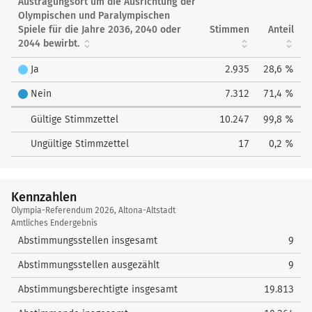
Austragungsort um die Ausrichtung der
Olympischen und Paralympischen
Spiele für die Jahre 2036, 2040 oder
Stimmen
Anteil
2044 bewirbt.
Ja
2.935
28,6 %
Nein
7.312
71,4 %
Gültige Stimmzettel
10.247
99,8 %
Ungültige Stimmzettel
17
0,2 %
Kennzahlen
Kennzahlen
Olympia-Referendum 2026, Altona-Altstadt
Amtliches Endergebnis
Abstimmungsstellen insgesamt
9
Abstimmungsstellen ausgezählt
9
Abstimmungsberechtigte insgesamt
19.813