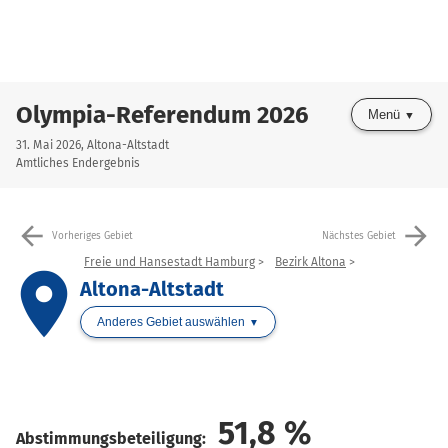
Olympia-Referendum 2026
Menü
31. Mai 2026, Altona-Altstadt
Amtliches Endergebnis
arrow_back
arrow_forward
Vorheriges Gebiet
Nächstes Gebiet
Freie und Hansestadt Hamburg
Bezirk Altona
place
Altona-Altstadt
Anderes Gebiet auswählen
51,8
%
Abstimmungsbeteiligung: