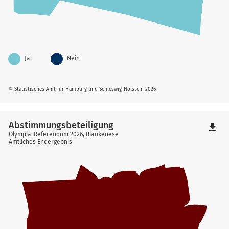
Ja
Nein
© Statistisches Amt für Hamburg und Schleswig-Holstein 2026
Abstimmungsbeteiligung
file_download
Olympia-Referendum 2026, Blankenese
Amtliches Endergebnis