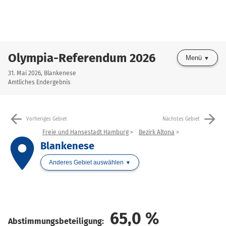
Olympia-Referendum 2026
Menü
31. Mai 2026, Blankenese
Amtliches Endergebnis
arrow_back
arrow_forward
Vorheriges Gebiet
Nächstes Gebiet
Freie und Hansestadt Hamburg
Bezirk Altona
place
Blankenese
Anderes Gebiet auswählen
65,0
%
Abstimmungsbeteiligung: