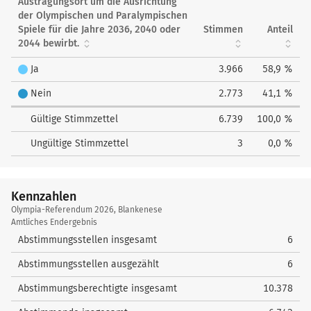
Austragungsort um die Ausrichtung
der Olympischen und Paralympischen
Spiele für die Jahre 2036, 2040 oder
Stimmen
Anteil
2044 bewirbt.
Ja
3.966
58,9 %
Nein
2.773
41,1 %
Gültige Stimmzettel
6.739
100,0 %
Ungültige Stimmzettel
3
0,0 %
Kennzahlen
Kennzahlen
Olympia-Referendum 2026, Blankenese
Amtliches Endergebnis
Abstimmungsstellen insgesamt
6
Abstimmungsstellen ausgezählt
6
Abstimmungsberechtigte insgesamt
10.378