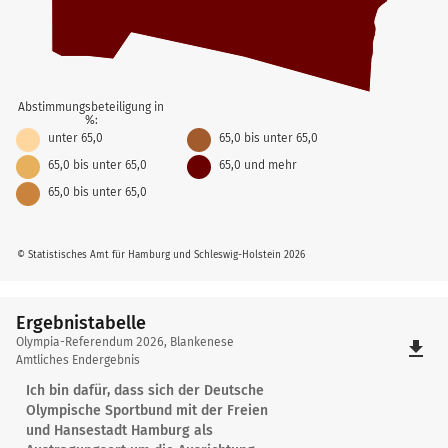
Abstimmungsbeteiligung in
%:
unter 65,0
65,0 bis unter 65,0
65,0 bis unter 65,0
65,0 und mehr
65,0 bis unter 65,0
© Statistisches Amt für Hamburg und Schleswig-Holstein 2026
Ergebnistabelle
Ergebnistabelle
Olympia-Referendum 2026, Blankenese
file_download
Amtliches Endergebnis
Ich bin dafür, dass sich der Deutsche
Olympische Sportbund mit der Freien
und Hansestadt Hamburg als