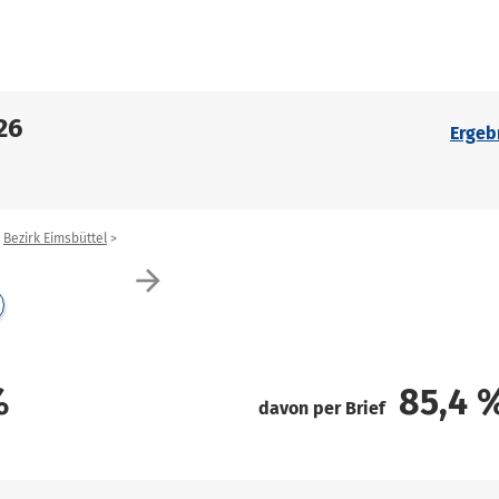
26
Ergeb
Bezirk Eimsbüttel
arrow_forward
%
85,4
davon per Brief