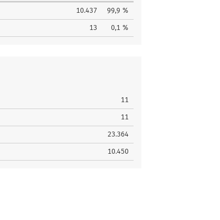
10.437
99,9 %
13
0,1 %
11
11
23.364
10.450