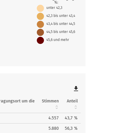
%:
unter 42,3
42,3 bis unter 43,4
43,4 bis unter 44,5
44,5 bis unter 45,6
45,6 und mehr
file_download
tragungsort um die
Stimmen
Anteil
4.557
43,7 %
5.880
56,3 %