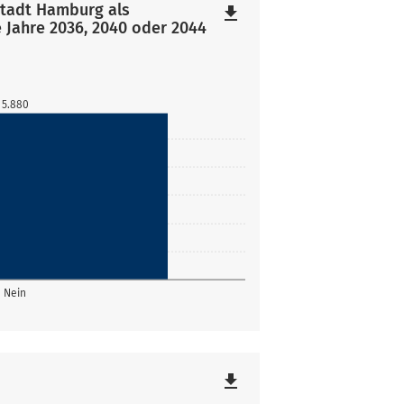
stadt Hamburg als
file_download
 Jahre 2036, 2040 oder 2044
5.880
Nein
file_download