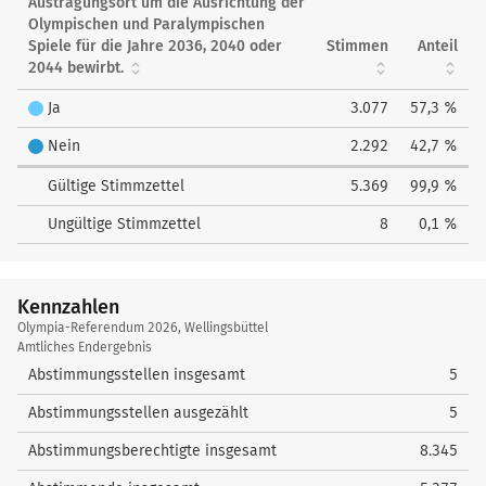
Austragungsort um die Ausrichtung der
Olympischen und Paralympischen
Spiele für die Jahre 2036, 2040 oder
Stimmen
Anteil
2044 bewirbt.
Ja
3.077
57,3 %
Nein
2.292
42,7 %
Gültige Stimmzettel
5.369
99,9 %
Ungültige Stimmzettel
8
0,1 %
Kennzahlen
Kennzahlen
Olympia-Referendum 2026, Wellingsbüttel
Amtliches Endergebnis
Abstimmungsstellen insgesamt
5
Abstimmungsstellen ausgezählt
5
Abstimmungsberechtigte insgesamt
8.345