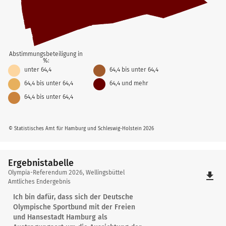
Abstimmungsbeteiligung in
%:
unter 64,4
64,4 bis unter 64,4
64,4 bis unter 64,4
64,4 und mehr
64,4 bis unter 64,4
© Statistisches Amt für Hamburg und Schleswig-Holstein 2026
Ergebnistabelle
Ergebnistabelle
Olympia-Referendum 2026, Wellingsbüttel
file_download
Amtliches Endergebnis
Ich bin dafür, dass sich der Deutsche
Olympische Sportbund mit der Freien
und Hansestadt Hamburg als