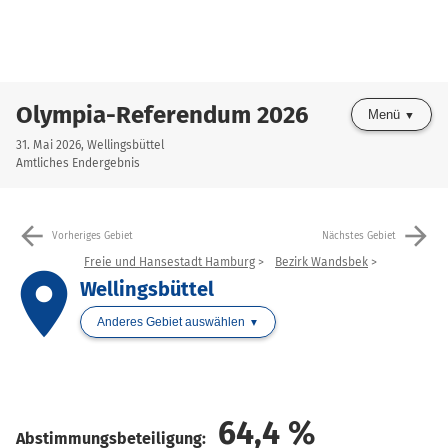
Olympia-Referendum 2026
Menü
31. Mai 2026, Wellingsbüttel
Amtliches Endergebnis
arrow_back
arrow_forward
Vorheriges Gebiet
Nächstes Gebiet
Freie und Hansestadt Hamburg
Bezirk Wandsbek
place
Wellingsbüttel
Anderes Gebiet auswählen
64,4
%
Abstimmungsbeteiligung: