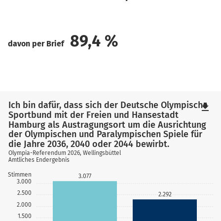
89,4
%
davon per Brief
Ich bin dafür, dass sich der Deutsche Olympische
file_download
Sportbund mit der Freien und Hansestadt
Hamburg als Austragungsort um die Ausrichtung
der Olympischen und Paralympischen Spiele für
die Jahre 2036, 2040 oder 2044 bewirbt.
Olympia-Referendum 2026, Wellingsbüttel
Amtliches Endergebnis
Stimmen
3.077
3.000
2.500
2.292
2.000
1.500