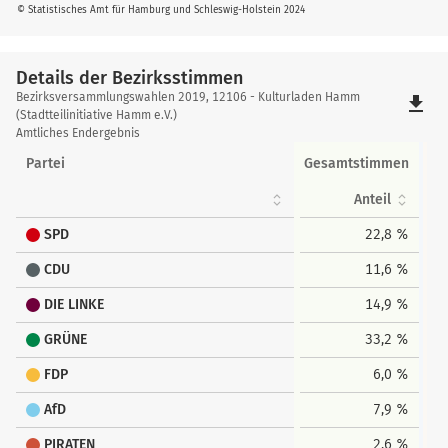
© Statistisches Amt für Hamburg und Schleswig-Holstein 2024
Details der Bezirksstimmen
Details
Bezirksversammlungswahlen 2019, 12106 - Kulturladen Hamm
file_download
der
(Stadtteilinitiative Hamm e.V.)
Amtliches Endergebnis
Bezirksstimmen
Partei
Gesamtstimmen
Anteil
SPD
22,8 %
CDU
11,6 %
DIE LINKE
14,9 %
GRÜNE
33,2 %
FDP
6,0 %
AfD
7,9 %
PIRATEN
2,6 %