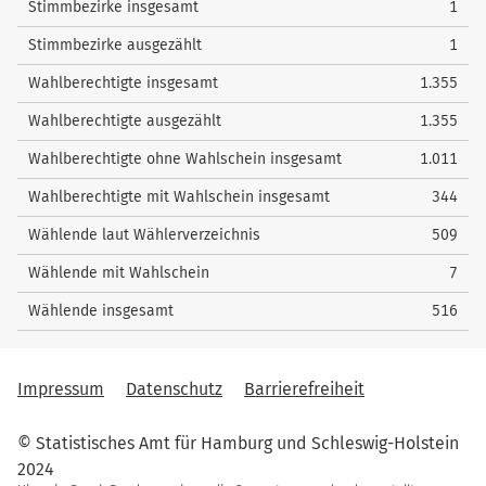
Stimmbezirke insgesamt
1
54
Wieczorek, Jannis
0
Stimmbezirke ausgezählt
1
55
Behr, Benjamin
0
Wahlberechtigte insgesamt
1.355
56
Korndörfer, Christoph
0
Wahlberechtigte ausgezählt
1.355
57
Klein, Kesbana
0
Wahlberechtigte ohne Wahlschein insgesamt
1.011
58
Sauer, Pascal
3
Wahlberechtigte mit Wahlschein insgesamt
344
59
Mehldau, Jörg
0
Wählende laut Wählerverzeichnis
509
60
Aydik, Olcay
3
Wählende mit Wahlschein
7
nach oben
Wählende insgesamt
516
Impressum
Datenschutz
Barrierefreiheit
© Statistisches Amt für Hamburg und Schleswig-Holstein
2024