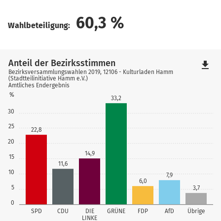
60,3
%
Wahlbeteiligung:
Anteil der Bezirksstimmen
file_download
Bezirksversammlungswahlen 2019, 12106 - Kulturladen Hamm
(Stadtteilinitiative Hamm e.V.)
Amtliches Endergebnis
%
33,2
30
25
22,8
20
14,9
15
11,6
10
7,9
6,0
5
3,7
0
SPD
CDU
DIE
GRÜNE
FDP
AfD
Übrige
LINKE