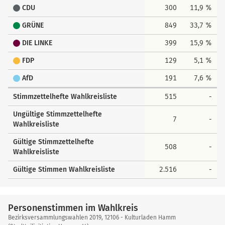
24
Cäsar, Danny-Ralph
4
CDU
300
11,9 %
28
Dr. Klafki, Anika
2
GRÜNE
849
33,7 %
29
Schnackenberg, Kai Lars
7
nach oben
DIE LINKE
399
15,9 %
30
Wachsmuth, Jutta
7
FDP
129
5,1 %
31
Johst, Felix
0
AfD
191
7,6 %
32
Buthmann, Annegret
8
Stimmzettelhefte Wahlkreisliste
515
-
33
Hansen, Armin
1
Ungültige Stimmzettelhefte
34
Humphrey, Nina
0
7
-
Wahlkreisliste
35
Haumersen, Jannik
4
Gültige Stimmzettelhefte
508
-
36
Richter, Irmgard
0
Wahlkreisliste
37
Müller, Marc
0
Gültige Stimmen Wahlkreisliste
2.516
-
38
Laryea, Judith
7
39
Hecht, Thorsten
0
Personenstimmen im Wahlkreis
Bezirksversammlungswahlen 2019, 12106 - Kulturladen Hamm
40
Yilmaz, Fatih
1