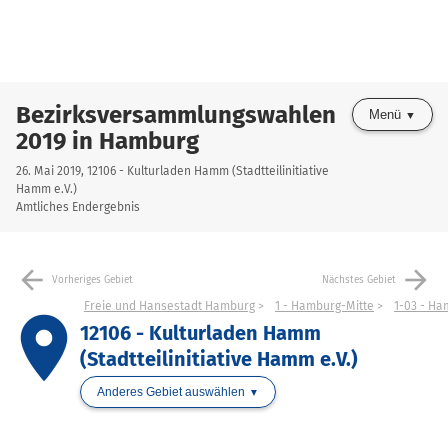
Bezirksversammlungswahlen
Menü
2019 in Hamburg
26. Mai 2019, 12106 - Kulturladen Hamm (Stadtteilinitiative
Hamm e.V.)
Amtliches Endergebnis
arrow_back
arrow_forward
Vorheriges Gebiet
Nächstes Gebiet
Freie und Hansestadt Hamburg
1 - Hamburg-Mitte
1-03 - H
place
12106 - Kulturladen Hamm
(Stadtteilinitiative Hamm e.V.)
Anderes Gebiet auswählen