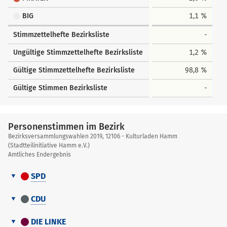
BIG
1,1 %
Stimmzettelhefte Bezirksliste
-
Ungültige Stimmzettelhefte Bezirksliste
1,2 %
Gültige Stimmzettelhefte Bezirksliste
98,8 %
Gültige Stimmen Bezirksliste
-
Personenstimmen im Bezirk
Bezirksversammlungswahlen 2019, 12106 - Kulturladen Hamm
(Stadtteilinitiative Hamm e.V.)
Amtliches Endergebnis
SPD
Personenstimmen
Nr.
Name, Vorname
Stimmen
im
CDU
Bezirk
Personenstimmen
1
Piekatz, Tobias
45
Nr.
Name, Vorname
Stimmen
im
DIE LINKE