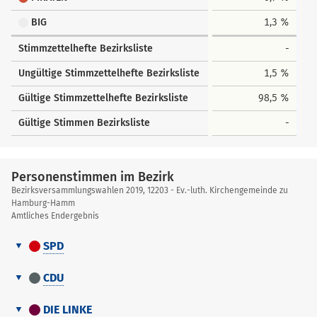
BIG
1,3 %
Stimmzettelhefte Bezirksliste
-
Ungültige Stimmzettelhefte Bezirksliste
1,5 %
Gültige Stimmzettelhefte Bezirksliste
98,5 %
Gültige Stimmen Bezirksliste
-
Personenstimmen im Bezirk
Bezirksversammlungswahlen 2019, 12203 - Ev.-luth. Kirchengemeinde zu
Hamburg-Hamm
Amtliches Endergebnis
SPD
Personenstimmen
Nr.
Name, Vorname
Stimmen
im
CDU
Bezirk
Personenstimmen
1
Piekatz, Tobias
21
Nr.
Name, Vorname
Stimmen
im
DIE LINKE