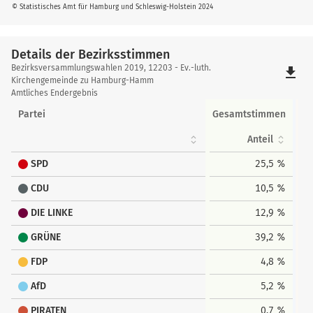
© Statistisches Amt für Hamburg und Schleswig-Holstein 2024
Details der Bezirksstimmen
Details
Bezirksversammlungswahlen 2019, 12203 - Ev.-luth.
file_download
der
Kirchengemeinde zu Hamburg-Hamm
Amtliches Endergebnis
Bezirksstimmen
Partei
Gesamtstimmen
Anteil
SPD
25,5 %
CDU
10,5 %
DIE LINKE
12,9 %
GRÜNE
39,2 %
FDP
4,8 %
AfD
5,2 %
PIRATEN
0,7 %