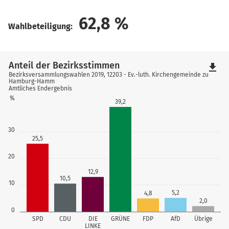
62,8
%
Wahlbeteiligung:
Anteil der Bezirksstimmen
file_download
Bezirksversammlungswahlen 2019, 12203 - Ev.-luth. Kirchengemeinde zu
Hamburg-Hamm
Amtliches Endergebnis
%
39,2
30
25,5
20
12,9
10,5
10
5,2
4,8
2,0
0
SPD
CDU
DIE
GRÜNE
FDP
AfD
Übrige
LINKE