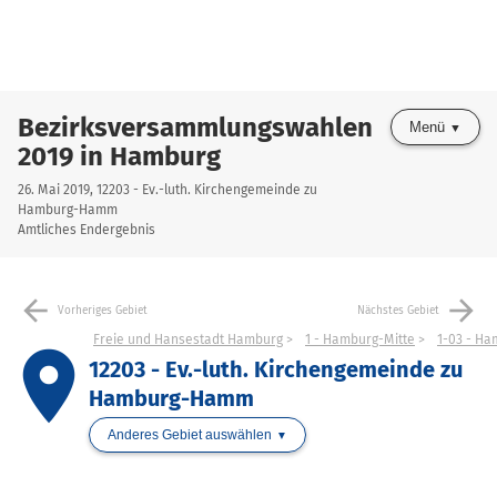
Bezirksversammlungswahlen
Menü
2019 in Hamburg
26. Mai 2019, 12203 - Ev.-luth. Kirchengemeinde zu
Hamburg-Hamm
Amtliches Endergebnis
arrow_back
arrow_forward
Vorheriges Gebiet
Nächstes Gebiet
Freie und Hansestadt Hamburg
1 - Hamburg-Mitte
1-03 - H
place
12203 - Ev.-luth. Kirchengemeinde zu
Hamburg-Hamm
Anderes Gebiet auswählen