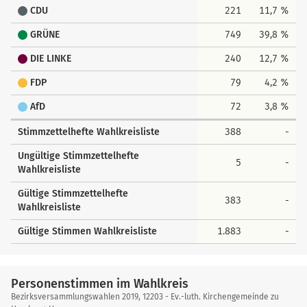
24
Cäsar, Danny-Ralph
0
CDU
221
11,7 %
28
Dr. Klafki, Anika
1
GRÜNE
749
39,8 %
29
Schnackenberg, Kai Lars
5
nach oben
DIE LINKE
240
12,7 %
30
Wachsmuth, Jutta
8
FDP
79
4,2 %
31
Johst, Felix
1
AfD
72
3,8 %
32
Buthmann, Annegret
4
Stimmzettelhefte Wahlkreisliste
388
-
33
Hansen, Armin
3
Ungültige Stimmzettelhefte
34
Humphrey, Nina
0
5
-
Wahlkreisliste
35
Haumersen, Jannik
0
Gültige Stimmzettelhefte
383
-
36
Richter, Irmgard
1
Wahlkreisliste
37
Müller, Marc
0
Gültige Stimmen Wahlkreisliste
1.883
-
38
Laryea, Judith
5
39
Hecht, Thorsten
2
Personenstimmen im Wahlkreis
Bezirksversammlungswahlen 2019, 12203 - Ev.-luth. Kirchengemeinde zu
40
Yilmaz, Fatih
1