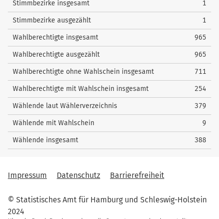
Stimmbezirke insgesamt
1
54
Wieczorek, Jannis
0
Stimmbezirke ausgezählt
1
55
Behr, Benjamin
0
Wahlberechtigte insgesamt
965
56
Korndörfer, Christoph
0
Wahlberechtigte ausgezählt
965
57
Klein, Kesbana
0
Wahlberechtigte ohne Wahlschein insgesamt
711
58
Sauer, Pascal
5
Wahlberechtigte mit Wahlschein insgesamt
254
59
Mehldau, Jörg
0
Wählende laut Wählerverzeichnis
379
60
Aydik, Olcay
4
Wählende mit Wahlschein
9
nach oben
Wählende insgesamt
388
Impressum
Datenschutz
Barrierefreiheit
© Statistisches Amt für Hamburg und Schleswig-Holstein
2024