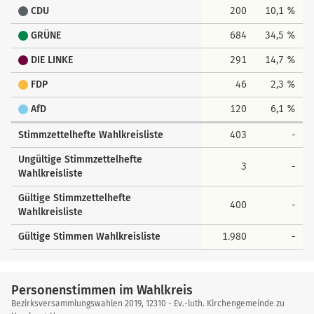
24
Cäsar, Danny-Ralph
0
CDU
200
10,1 %
28
Dr. Klafki, Anika
1
GRÜNE
684
34,5 %
29
Schnackenberg, Kai Lars
1
nach oben
DIE LINKE
291
14,7 %
30
Wachsmuth, Jutta
5
FDP
46
2,3 %
31
Johst, Felix
3
AfD
120
6,1 %
32
Buthmann, Annegret
6
Stimmzettelhefte Wahlkreisliste
403
-
33
Hansen, Armin
2
Ungültige Stimmzettelhefte
34
Humphrey, Nina
1
3
-
Wahlkreisliste
35
Haumersen, Jannik
3
Gültige Stimmzettelhefte
400
-
36
Richter, Irmgard
0
Wahlkreisliste
37
Müller, Marc
1
Gültige Stimmen Wahlkreisliste
1.980
-
38
Laryea, Judith
0
39
Hecht, Thorsten
4
Personenstimmen im Wahlkreis
Bezirksversammlungswahlen 2019, 12310 - Ev.-luth. Kirchengemeinde zu
40
Yilmaz, Fatih
5