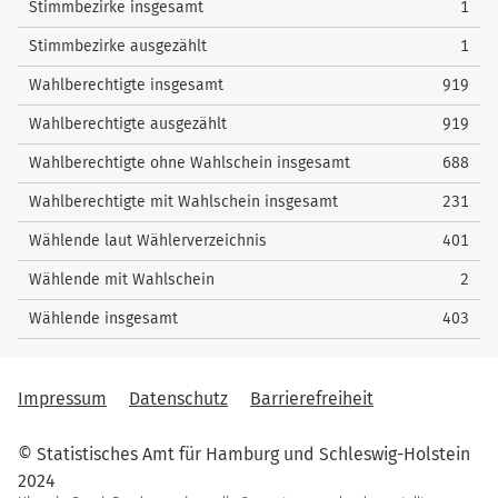
Stimmbezirke insgesamt
1
54
Wieczorek, Jannis
0
Stimmbezirke ausgezählt
1
55
Behr, Benjamin
0
Wahlberechtigte insgesamt
919
56
Korndörfer, Christoph
0
Wahlberechtigte ausgezählt
919
57
Klein, Kesbana
0
Wahlberechtigte ohne Wahlschein insgesamt
688
58
Sauer, Pascal
0
Wahlberechtigte mit Wahlschein insgesamt
231
59
Mehldau, Jörg
1
Wählende laut Wählerverzeichnis
401
60
Aydik, Olcay
11
Wählende mit Wahlschein
2
nach oben
Wählende insgesamt
403
Impressum
Datenschutz
Barrierefreiheit
© Statistisches Amt für Hamburg und Schleswig-Holstein
2024