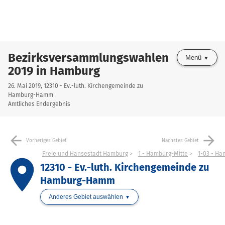
Bezirksversammlungswahlen
Menü
2019 in Hamburg
26. Mai 2019, 12310 - Ev.-luth. Kirchengemeinde zu
Hamburg-Hamm
Amtliches Endergebnis
arrow_back
arrow_forward
Vorheriges Gebiet
Nächstes Gebiet
Freie und Hansestadt Hamburg
1 - Hamburg-Mitte
1-03 - H
place
12310 - Ev.-luth. Kirchengemeinde zu
Hamburg-Hamm
Anderes Gebiet auswählen