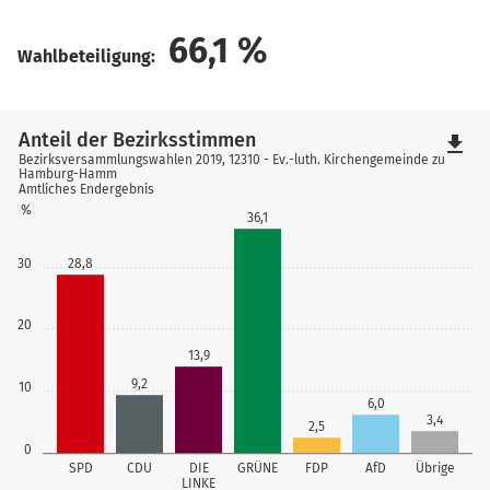
66,1
%
Wahlbeteiligung:
Anteil der Bezirksstimmen
file_download
Bezirksversammlungswahlen 2019, 12310 - Ev.-luth. Kirchengemeinde zu
Hamburg-Hamm
Amtliches Endergebnis
%
36,1
30
28,8
20
13,9
9,2
10
6,0
3,4
2,5
0
SPD
CDU
DIE
GRÜNE
FDP
AfD
Übrige
LINKE