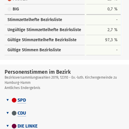
BIG
0,7 %
Stimmzettelhefte Bezirksliste
-
Ungültige Stimmzettelhefte Bezirksliste
2,7 %
Gültige Stimmzettelhefte Bezirksliste
97,3 %
Gültige Stimmen Bezirksliste
-
Personenstimmen im Bezirk
Bezirksversammlungswahlen 2019, 12310 - Ev.-luth. Kirchengemeinde zu
Hamburg-Hamm
Amtliches Endergebnis
SPD
Personenstimmen
Nr.
Name, Vorname
Stimmen
im
CDU
Bezirk
Personenstimmen
1
Piekatz, Tobias
40
Nr.
Name, Vorname
Stimmen
im
DIE LINKE