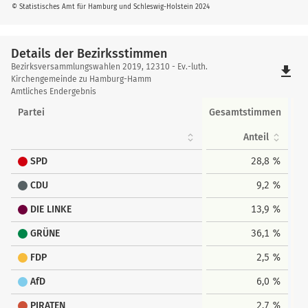
© Statistisches Amt für Hamburg und Schleswig-Holstein 2024
Details der Bezirksstimmen
Details
Bezirksversammlungswahlen 2019, 12310 - Ev.-luth.
file_download
der
Kirchengemeinde zu Hamburg-Hamm
Amtliches Endergebnis
Bezirksstimmen
Partei
Gesamtstimmen
Anteil
SPD
28,8 %
CDU
9,2 %
DIE LINKE
13,9 %
GRÜNE
36,1 %
FDP
2,5 %
AfD
6,0 %
PIRATEN
2,7 %