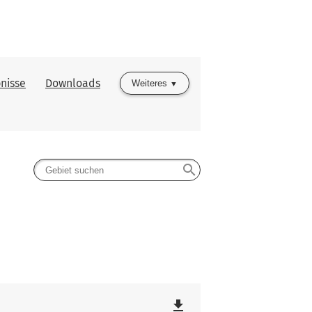
nisse
Downloads
Weiteres
search
file_download