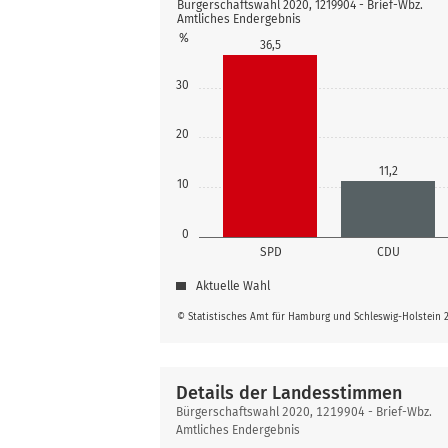
Bürgerschaftswahl 2020, 1219904 - Brief-Wbz.
Amtliches Endergebnis
%
36,5
30
20
11,2
10
0
SPD
CDU
Aktuelle Wahl
© Statistisches Amt für Hamburg und Schleswig-Holstein 
Details der Landesstimmen
Details
Bürgerschaftswahl 2020, 1219904 - Brief-Wbz.
der
Amtliches Endergebnis