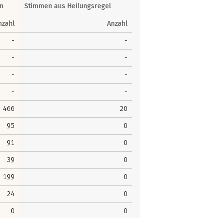
n
Stimmen aus Heilungsregel
nzahl
Anzahl
-
-
-
-
-
-
-
-
466
20
95
0
91
0
39
0
199
0
24
0
0
0