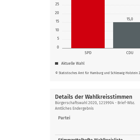
25
20
15,0
15
10
5
0
SPD
CDU
Aktuelle Wahl
© Statistisches Amt für Hamburg und Schleswig-Holstein 
Details der Wahlkreisstimmen
Details
Bürgerschaftswahl 2020, 1219904 - Brief-Wbz.
der
Amtliches Endergebnis
Wahlkreisstimmen
Partei