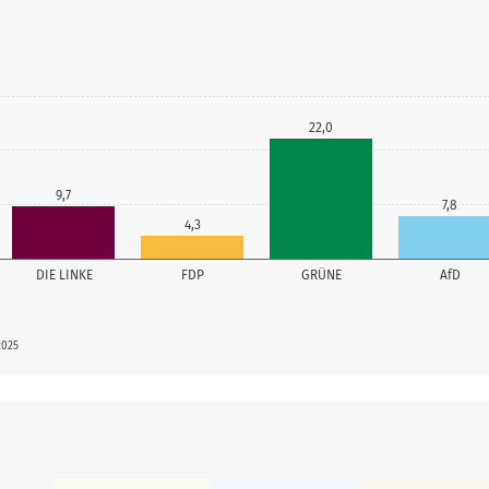
22,0
9,7
7,8
4,3
DIE LINKE
FDP
GRÜNE
AfD
2025