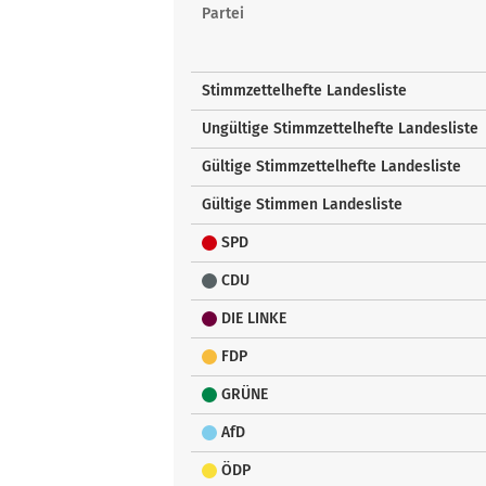
Landesstimmen
Partei
Stimmzettelhefte Landesliste
Ungültige Stimmzettelhefte Landesliste
Gültige Stimmzettelhefte Landesliste
Gültige Stimmen Landesliste
SPD
CDU
DIE LINKE
FDP
GRÜNE
AfD
ÖDP