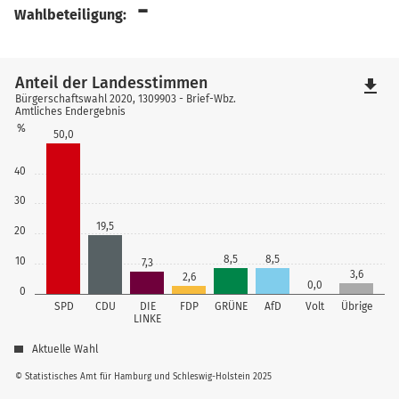
-
Wahlbeteiligung:
Anteil der Landesstimmen
file_download
Bürgerschaftswahl 2020, 1309903 - Brief-Wbz.
Amtliches Endergebnis
%
50,0
40
30
19,5
20
8,5
8,5
10
7,3
3,6
2,6
0,0
0
SPD
CDU
DIE
FDP
GRÜNE
AfD
Volt
Übrige
LINKE
Aktuelle Wahl
© Statistisches Amt für Hamburg und Schleswig-Holstein 2025