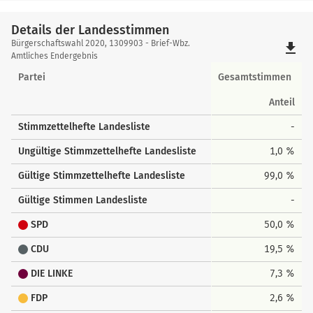
Details der Landesstimmen
Details
Bürgerschaftswahl 2020, 1309903 - Brief-Wbz.
file_download
der
Amtliches Endergebnis
Landesstimmen
Partei
Gesamtstimmen
Anteil
Stimmzettelhefte Landesliste
-
Ungültige Stimmzettelhefte Landesliste
1,0 %
Gültige Stimmzettelhefte Landesliste
99,0 %
Gültige Stimmen Landesliste
-
SPD
50,0 %
CDU
19,5 %
DIE LINKE
7,3 %
FDP
2,6 %