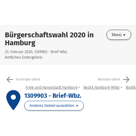
Bürgerschaftswahl 2020 in
Menü
Hamburg
23. Februar 2020, 1309903 - Brief-Wbz.
Amtliches Endergebnis
arrow_back
arrow_forward
Vorheriges Gebiet
Nächstes Gebiet
Freie und Hansestadt Hamburg
Bezirk Hamburg-Mitte
Wahlkr
place
1309903 - Brief-Wbz.
Anderes Gebiet auswählen