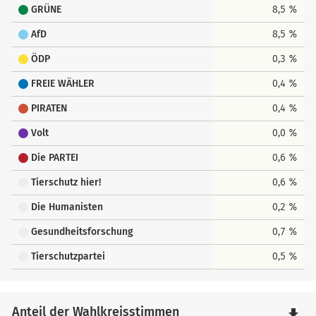
GRÜNE
8,5 %
AfD
8,5 %
ÖDP
0,3 %
FREIE WÄHLER
0,4 %
PIRATEN
0,4 %
Volt
0,0 %
Die PARTEI
0,6 %
Tierschutz hier!
0,6 %
Die Humanisten
0,2 %
Gesundheitsforschung
0,7 %
Tierschutzpartei
0,5 %
Anteil der Wahlkreisstimmen
file_download