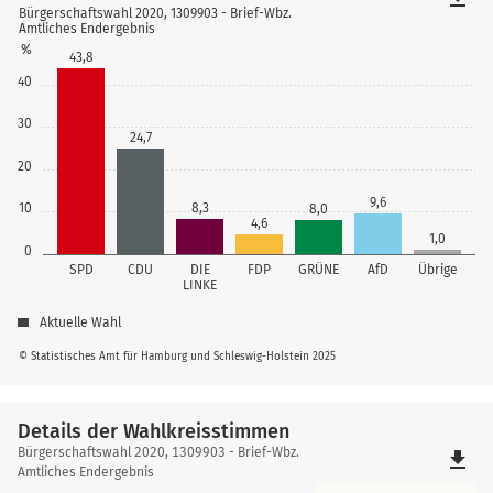
Bürgerschaftswahl 2020, 1309903 - Brief-Wbz.
Amtliches Endergebnis
%
43,8
40
30
24,7
20
9,6
10
8,3
8,0
4,6
1,0
0
SPD
CDU
DIE
FDP
GRÜNE
AfD
Übrige
LINKE
Aktuelle Wahl
© Statistisches Amt für Hamburg und Schleswig-Holstein 2025
Details der Wahlkreisstimmen
Details
Bürgerschaftswahl 2020, 1309903 - Brief-Wbz.
file_download
der
Amtliches Endergebnis