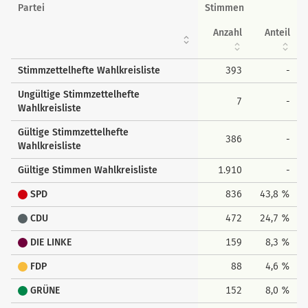
Wahlkreisstimmen
Partei
Stimmen
Anzahl
Anteil
Stimmzettelhefte Wahlkreisliste
393
-
Ungültige Stimmzettelhefte
7
-
Wahlkreisliste
Gültige Stimmzettelhefte
386
-
Wahlkreisliste
Gültige Stimmen Wahlkreisliste
1.910
-
SPD
836
43,8 %
CDU
472
24,7 %
DIE LINKE
159
8,3 %
FDP
88
4,6 %
GRÜNE
152
8,0 %