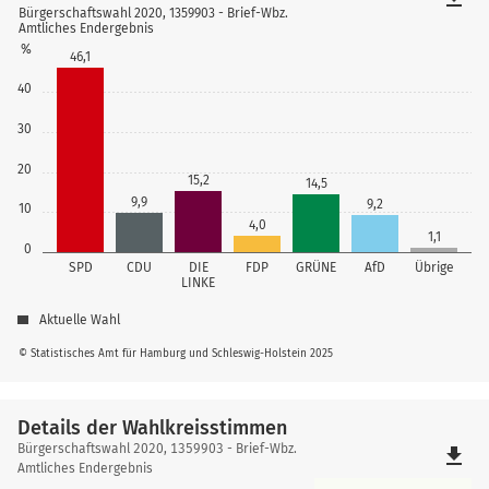
Bürgerschaftswahl 2020, 1359903 - Brief-Wbz.
Amtliches Endergebnis
%
46,1
40
30
20
15,2
14,5
9,9
9,2
10
4,0
1,1
0
SPD
CDU
DIE
FDP
GRÜNE
AfD
Übrige
LINKE
Aktuelle Wahl
© Statistisches Amt für Hamburg und Schleswig-Holstein 2025
Details der Wahlkreisstimmen
Details
Bürgerschaftswahl 2020, 1359903 - Brief-Wbz.
file_download
der
Amtliches Endergebnis