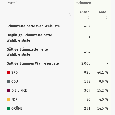
Wahlkreisstimmen
Partei
Stimmen
Anzahl
Anteil
Stimmzettelhefte Wahlkreisliste
407
-
Ungültige Stimmzettelhefte
3
-
Wahlkreisliste
Gültige Stimmzettelhefte
404
-
Wahlkreisliste
Gültige Stimmen Wahlkreisliste
2.005
-
SPD
925
46,1 %
CDU
198
9,9 %
DIE LINKE
304
15,2 %
FDP
80
4,0 %
GRÜNE
291
14,5 %