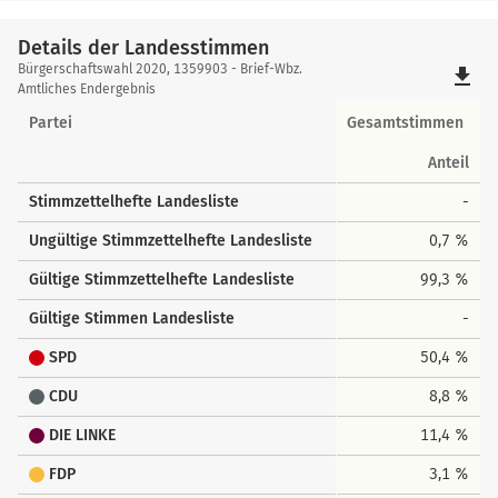
Details der Landesstimmen
Details
Bürgerschaftswahl 2020, 1359903 - Brief-Wbz.
file_download
der
Amtliches Endergebnis
Landesstimmen
Partei
Gesamtstimmen
Anteil
Stimmzettelhefte Landesliste
-
Ungültige Stimmzettelhefte Landesliste
0,7 %
Gültige Stimmzettelhefte Landesliste
99,3 %
Gültige Stimmen Landesliste
-
SPD
50,4 %
CDU
8,8 %
DIE LINKE
11,4 %
FDP
3,1 %