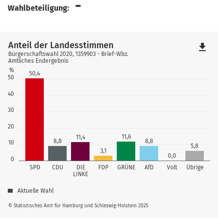
-
Wahlbeteiligung:
Anteil der Landesstimmen
file_download
Bürgerschaftswahl 2020, 1359903 - Brief-Wbz.
Amtliches Endergebnis
%
50,4
50
40
30
20
11,6
11,4
8,8
8,8
10
5,8
3,1
0,0
0
SPD
CDU
DIE
FDP
GRÜNE
AfD
Volt
Übrige
LINKE
Aktuelle Wahl
© Statistisches Amt für Hamburg und Schleswig-Holstein 2025