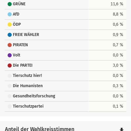
GRÜNE
11,6 %
AfD
8,8 %
ÖDP
0,6 %
FREIE WÄHLER
0,9 %
PIRATEN
0,7 %
Volt
0,0 %
Die PARTEI
3,0 %
Tierschutz hier!
0,0 %
Die Humanisten
0,3 %
Gesundheitsforschung
0,0 %
Tierschutzpartei
0,1 %
Anteil der Wahlkreisstimmen
file_download