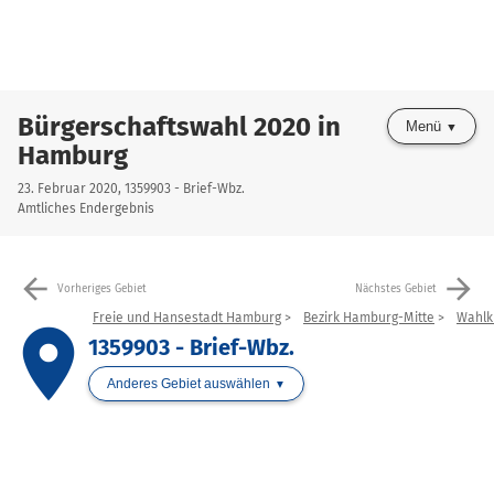
Bürgerschaftswahl 2020 in
Menü
Hamburg
23. Februar 2020, 1359903 - Brief-Wbz.
Amtliches Endergebnis
arrow_back
arrow_forward
Vorheriges Gebiet
Nächstes Gebiet
Freie und Hansestadt Hamburg
Bezirk Hamburg-Mitte
Wahlkr
place
1359903 - Brief-Wbz.
Anderes Gebiet auswählen