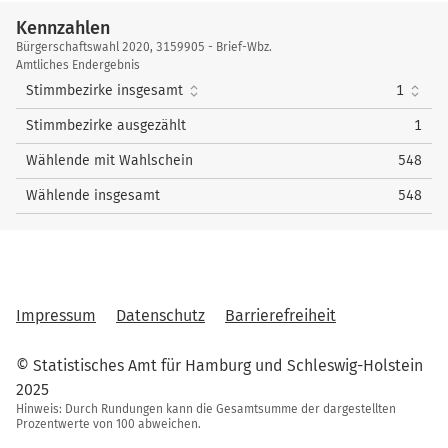
Wahlkreis
nach oben
1
Bahramsoltani, Daryuch
36
2
Korb, Hendrik
6
Kennzahlen
4
Schmidt, Fabian
33
Kennzahlen
Bürgerschaftswahl 2020, 3159905 - Brief-Wbz.
nach oben
3
Hümpel, Carolin
22
5
Dr. Ritter, Sabine
25
Amtliches Endergebnis
Stimmbezirke insgesamt
1
4
Sommermeyer, Jan
35
6
Voß, Lothar
56
Stimmbezirke ausgezählt
1
5
Kasprzack, Mathias
9
nach oben
Wählende mit Wahlschein
548
von Arnim, Hans-
6
8
Christian
Wählende insgesamt
548
nach oben
Impressum
Datenschutz
Barrierefreiheit
© Statistisches Amt für Hamburg und Schleswig-Holstein
2025
Hinweis: Durch Rundungen kann die Gesamtsumme der dargestellten
Prozentwerte von 100 abweichen.