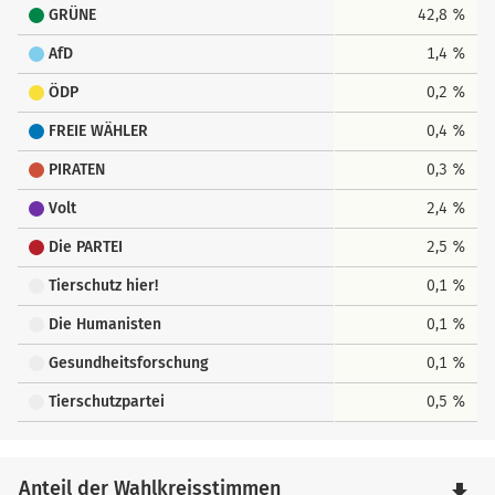
GRÜNE
42,8 %
AfD
1,4 %
ÖDP
0,2 %
FREIE WÄHLER
0,4 %
PIRATEN
0,3 %
Volt
2,4 %
Die PARTEI
2,5 %
Tierschutz hier!
0,1 %
Die Humanisten
0,1 %
Gesundheitsforschung
0,1 %
Tierschutzpartei
0,5 %
Anteil der Wahlkreisstimmen
file_download