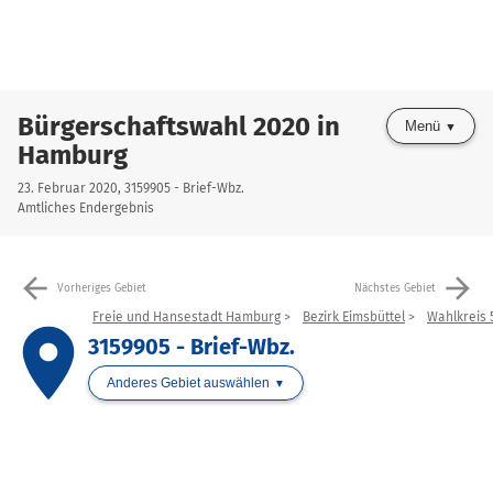
Bürgerschaftswahl 2020 in
Menü
Hamburg
23. Februar 2020, 3159905 - Brief-Wbz.
Amtliches Endergebnis
arrow_back
arrow_forward
Vorheriges Gebiet
Nächstes Gebiet
Freie und Hansestadt Hamburg
Bezirk Eimsbüttel
Wahlkreis 
place
3159905 - Brief-Wbz.
Anderes Gebiet auswählen