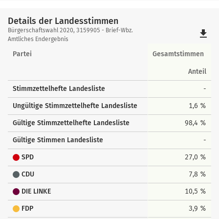
Details der Landesstimmen
Details
Bürgerschaftswahl 2020, 3159905 - Brief-Wbz.
file_download
der
Amtliches Endergebnis
Landesstimmen
Partei
Gesamtstimmen
Anteil
Stimmzettelhefte Landesliste
-
Ungültige Stimmzettelhefte Landesliste
1,6 %
Gültige Stimmzettelhefte Landesliste
98,4 %
Gültige Stimmen Landesliste
-
SPD
27,0 %
CDU
7,8 %
DIE LINKE
10,5 %
FDP
3,9 %