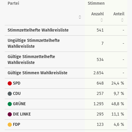
Wahlkreisstimmen
Partei
Stimmen
Anzahl
Anteil
Stimmzettelhefte Wahlkreisliste
541
-
Ungültige Stimmzettelhefte
7
-
Wahlkreisliste
Gültige Stimmzettelhefte
534
-
Wahlkreisliste
Gültige Stimmen Wahlkreisliste
2.654
-
SPD
648
24,4 %
CDU
257
9,7 %
GRÜNE
1.295
48,8 %
DIE LINKE
295
11,1 %
FDP
123
4,6 %