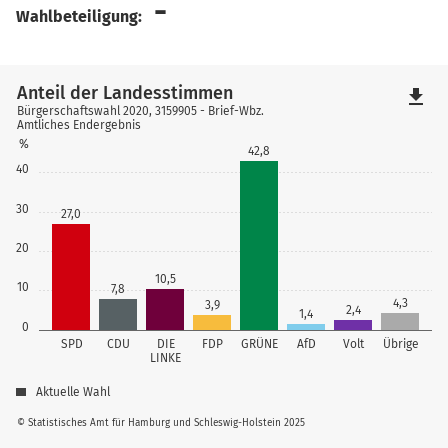
-
Wahlbeteiligung:
Anteil der Landesstimmen
file_download
Bürgerschaftswahl 2020, 3159905 - Brief-Wbz.
Amtliches Endergebnis
%
42,8
40
30
27,0
20
10,5
10
7,8
4,3
3,9
2,4
1,4
0
SPD
CDU
DIE
FDP
GRÜNE
AfD
Volt
Übrige
LINKE
Aktuelle Wahl
© Statistisches Amt für Hamburg und Schleswig-Holstein 2025