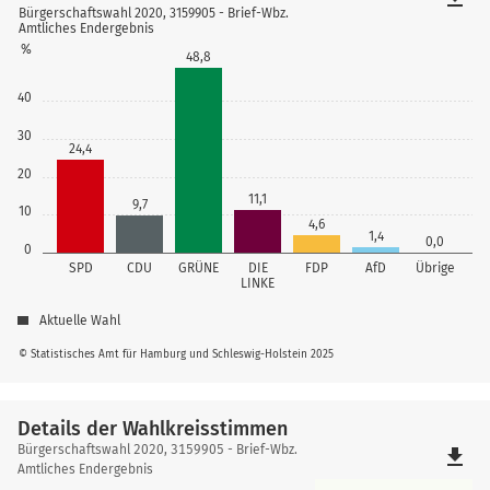
Bürgerschaftswahl 2020, 3159905 - Brief-Wbz.
Amtliches Endergebnis
%
48,8
40
30
24,4
20
11,1
9,7
10
4,6
1,4
0,0
0
SPD
CDU
GRÜNE
DIE
FDP
AfD
Übrige
LINKE
Aktuelle Wahl
© Statistisches Amt für Hamburg und Schleswig-Holstein 2025
Details der Wahlkreisstimmen
Details
Bürgerschaftswahl 2020, 3159905 - Brief-Wbz.
file_download
der
Amtliches Endergebnis