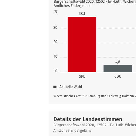
Bürgerschaftswahl 2020, 12502 - Ev.-Luth. Wicher
Amtliches Endergebnis
%
38,1
30
20
10
4,8
0
SPD
CDU
Aktuelle Wahl
© Statistisches Amt für Hamburg und Schleswig-Holstein 
Details der Landesstimmen
Details
Bürgerschaftswahl 2020, 12502 - Ev.-Luth. Wiche
der
Amtliches Endergebnis