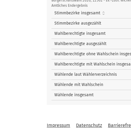
Kennzahlen
nach oben
Bürgerschaftswahl 2020, 12502 - Ev.-Luth. Wiche
10
Ebhardt, Carola
Amtliches Endergebnis
nach oben
Stimmbezirke insgesamt
nach oben
Stimmbezirke ausgezählt
Wahlberechtigte insgesamt
Wahlberechtigte ausgezählt
Wahlberechtigte ohne Wahlschein insge
Wahlberechtigte mit Wahlschein insges
Wählende laut Wählerverzeichnis
Wählende mit Wahlschein
Wählende insgesamt
Impressum
Datenschutz
Barrierefre