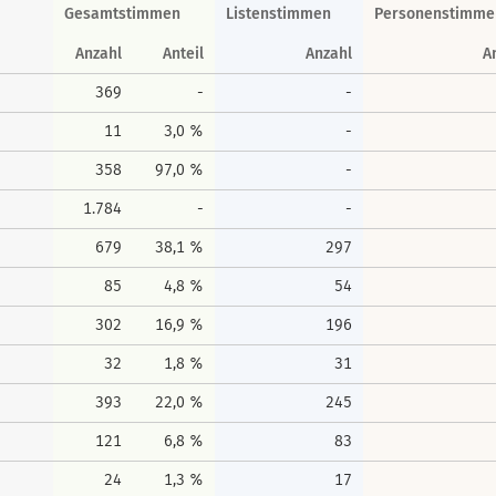
Gesamtstimmen
Listenstimmen
Personenstimme
Anzahl
Anteil
Anzahl
A
369
-
-
11
3,0 %
-
358
97,0 %
-
1.784
-
-
679
38,1 %
297
85
4,8 %
54
302
16,9 %
196
32
1,8 %
31
393
22,0 %
245
121
6,8 %
83
24
1,3 %
17