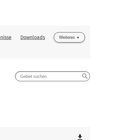
nisse
Downloads
Weiteres
search
file_download