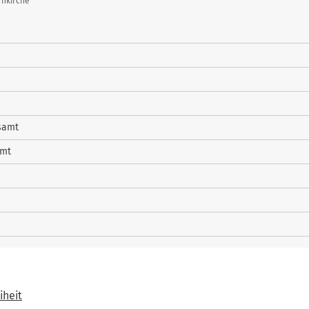
rnkirche
samt
amt
iheit