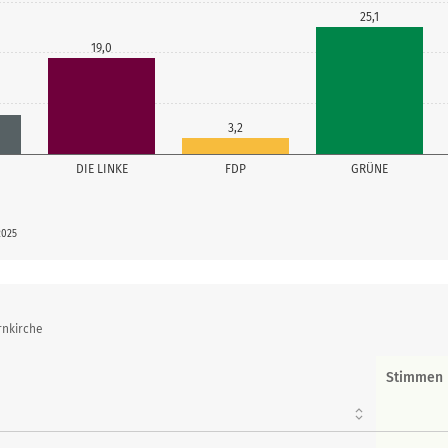
25,1
19,0
3,2
DIE LINKE
FDP
GRÜNE
2025
rnkirche
Stimmen