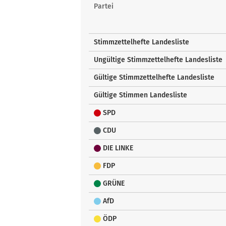
Landesstimmen
Partei
Stimmzettelhefte Landesliste
Ungültige Stimmzettelhefte Landesliste
Gültige Stimmzettelhefte Landesliste
Gültige Stimmen Landesliste
SPD
CDU
DIE LINKE
FDP
GRÜNE
AfD
ÖDP