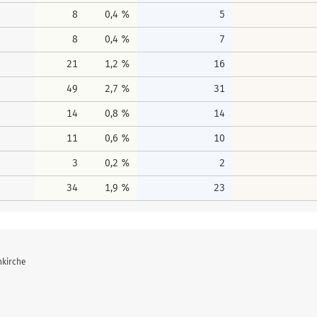
8
0,4 %
5
8
0,4 %
7
21
1,2 %
16
49
2,7 %
31
14
0,8 %
14
11
0,6 %
10
3
0,2 %
2
34
1,9 %
23
nkirche