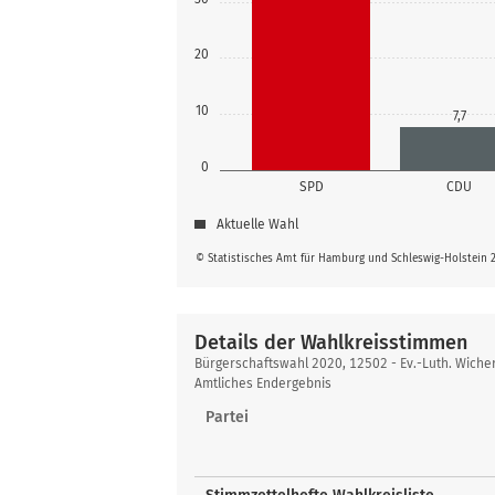
20
10
7,7
0
SPD
CDU
Aktuelle Wahl
© Statistisches Amt für Hamburg und Schleswig-Holstein 
Details der Wahlkreisstimmen
Details
Bürgerschaftswahl 2020, 12502 - Ev.-Luth. Wiche
der
Amtliches Endergebnis
Wahlkreisstimmen
Partei