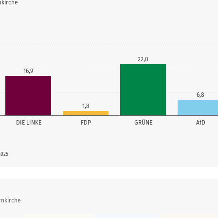
nkirche
22,0
16,9
6,8
1,8
DIE LINKE
FDP
GRÜNE
AfD
2025
rnkirche