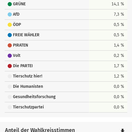
GRÜNE
14,1 %
AfD
7,3 %
ÖDP
0,5 %
FREIE WÄHLER
0,5 %
PIRATEN
1,4 %
Volt
0,2 %
Die PARTEI
1,7 %
Tierschutz hier!
1,2 %
Die Humanisten
0,0 %
Gesundheitsforschung
0,0 %
Tierschutzpartei
0,0 %
Anteil der Wahlkreisstimmen
file_download