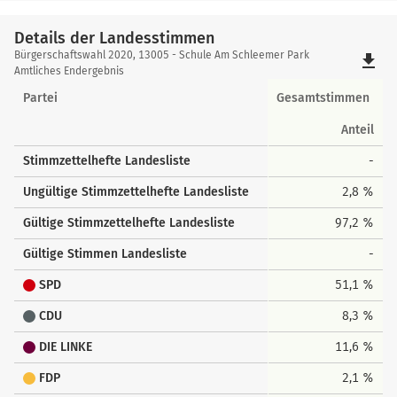
Details der Landesstimmen
Details
Bürgerschaftswahl 2020, 13005 - Schule Am Schleemer Park
file_download
der
Amtliches Endergebnis
Landesstimmen
Partei
Gesamtstimmen
Anteil
Stimmzettelhefte Landesliste
-
Ungültige Stimmzettelhefte Landesliste
2,8 %
Gültige Stimmzettelhefte Landesliste
97,2 %
Gültige Stimmen Landesliste
-
SPD
51,1 %
CDU
8,3 %
DIE LINKE
11,6 %
FDP
2,1 %