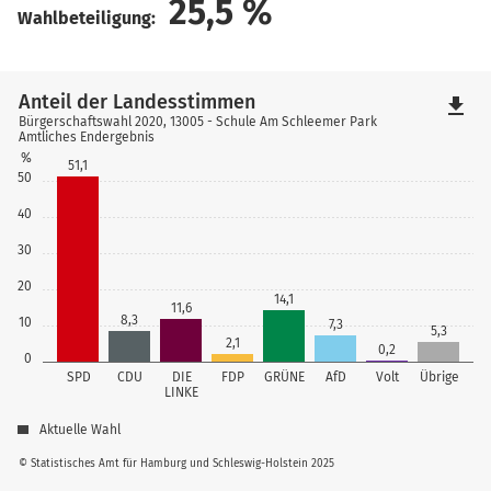
25,5
%
Wahlbeteiligung:
Anteil der Landesstimmen
file_download
Bürgerschaftswahl 2020, 13005 - Schule Am Schleemer Park
Amtliches Endergebnis
%
51,1
50
40
30
20
14,1
11,6
8,3
10
7,3
5,3
2,1
0,2
0
SPD
CDU
DIE
FDP
GRÜNE
AfD
Volt
Übrige
LINKE
Aktuelle Wahl
© Statistisches Amt für Hamburg und Schleswig-Holstein 2025