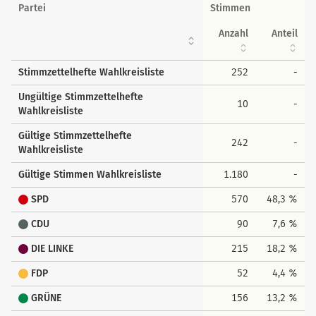
Wahlkreisstimmen
Partei
Stimmen
Anzahl
Anteil
Stimmzettelhefte Wahlkreisliste
252
-
Ungültige Stimmzettelhefte
10
-
Wahlkreisliste
Gültige Stimmzettelhefte
242
-
Wahlkreisliste
Gültige Stimmen Wahlkreisliste
1.180
-
SPD
570
48,3 %
CDU
90
7,6 %
DIE LINKE
215
18,2 %
FDP
52
4,4 %
GRÜNE
156
13,2 %