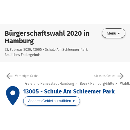
Bürgerschaftswahl 2020 in
Menü
Hamburg
23. Februar 2020, 13005 - Schule Am Schleemer Park
Amtliches Endergebnis
arrow_back
arrow_forward
Vorheriges Gebiet
Nächstes Gebiet
Freie und Hansestadt Hamburg
Bezirk Hamburg-Mitte
Wahlkr
place
13005 - Schule Am Schleemer Park
Anderes Gebiet auswählen