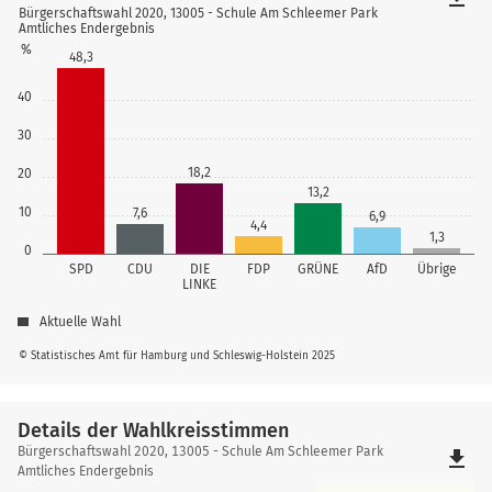
Bürgerschaftswahl 2020, 13005 - Schule Am Schleemer Park
Amtliches Endergebnis
%
48,3
40
30
18,2
20
13,2
10
7,6
6,9
4,4
1,3
0
SPD
CDU
DIE
FDP
GRÜNE
AfD
Übrige
LINKE
Aktuelle Wahl
© Statistisches Amt für Hamburg und Schleswig-Holstein 2025
Details der Wahlkreisstimmen
Details
Bürgerschaftswahl 2020, 13005 - Schule Am Schleemer Park
file_download
der
Amtliches Endergebnis