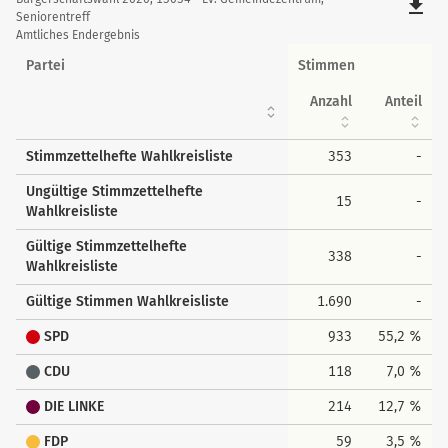
Details
file_download
der
Seniorentreff
Amtliches Endergebnis
Wahlkreisstimmen
Partei
Stimmen
Anzahl
Anteil
Stimmzettelhefte Wahlkreisliste
353
-
Ungültige Stimmzettelhefte
15
-
Wahlkreisliste
Gültige Stimmzettelhefte
338
-
Wahlkreisliste
Gültige Stimmen Wahlkreisliste
1.690
-
SPD
933
55,2 %
CDU
118
7,0 %
DIE LINKE
214
12,7 %
FDP
59
3,5 %