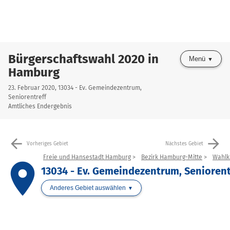
Bürgerschaftswahl 2020 in
Menü
Hamburg
23. Februar 2020, 13034 - Ev. Gemeindezentrum,
Seniorentreff
Amtliches Endergebnis
arrow_back
arrow_forward
Vorheriges Gebiet
Nächstes Gebiet
Freie und Hansestadt Hamburg
Bezirk Hamburg-Mitte
Wahlkr
place
13034 - Ev. Gemeindezentrum, Seniorent
Anderes Gebiet auswählen