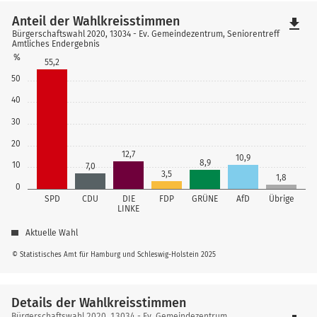
Anteil der Wahlkreisstimmen
file_download
Bürgerschaftswahl 2020, 13034 - Ev. Gemeindezentrum, Seniorentreff
Amtliches Endergebnis
%
55,2
50
40
30
20
12,7
10,9
8,9
10
7,0
3,5
1,8
0
SPD
CDU
DIE
FDP
GRÜNE
AfD
Übrige
LINKE
Aktuelle Wahl
© Statistisches Amt für Hamburg und Schleswig-Holstein 2025
Details der Wahlkreisstimmen
Bürgerschaftswahl 2020, 13034 - Ev. Gemeindezentrum,