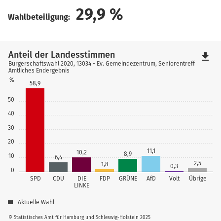
29,9
%
Wahlbeteiligung:
Anteil der Landesstimmen
file_download
Bürgerschaftswahl 2020, 13034 - Ev. Gemeindezentrum, Seniorentreff
Amtliches Endergebnis
%
58,9
50
40
30
20
11,1
10,2
8,9
10
6,4
2,5
1,8
0,3
0
SPD
CDU
DIE
FDP
GRÜNE
AfD
Volt
Übrige
LINKE
Aktuelle Wahl
© Statistisches Amt für Hamburg und Schleswig-Holstein 2025