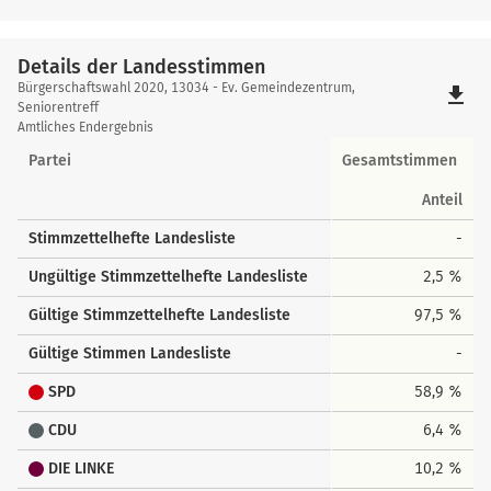
Details der Landesstimmen
Details
Bürgerschaftswahl 2020, 13034 - Ev. Gemeindezentrum,
file_download
der
Seniorentreff
Amtliches Endergebnis
Landesstimmen
Partei
Gesamtstimmen
Anteil
Stimmzettelhefte Landesliste
-
Ungültige Stimmzettelhefte Landesliste
2,5 %
Gültige Stimmzettelhefte Landesliste
97,5 %
Gültige Stimmen Landesliste
-
SPD
58,9 %
CDU
6,4 %
DIE LINKE
10,2 %