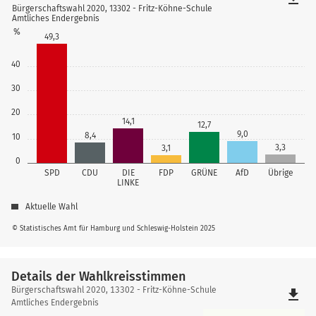
Bürgerschaftswahl 2020, 13302 - Fritz-Köhne-Schule
Amtliches Endergebnis
%
49,3
40
30
20
14,1
12,7
9,0
8,4
10
3,3
3,1
0
SPD
CDU
DIE
FDP
GRÜNE
AfD
Übrige
LINKE
Aktuelle Wahl
© Statistisches Amt für Hamburg und Schleswig-Holstein 2025
Details der Wahlkreisstimmen
Details
Bürgerschaftswahl 2020, 13302 - Fritz-Köhne-Schule
file_download
der
Amtliches Endergebnis