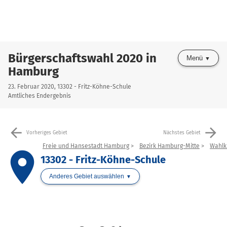
Bürgerschaftswahl 2020 in
Menü
Hamburg
23. Februar 2020, 13302 - Fritz-Köhne-Schule
Amtliches Endergebnis
arrow_back
arrow_forward
Vorheriges Gebiet
Nächstes Gebiet
Freie und Hansestadt Hamburg
Bezirk Hamburg-Mitte
Wahlkr
place
13302 - Fritz-Köhne-Schule
Anderes Gebiet auswählen