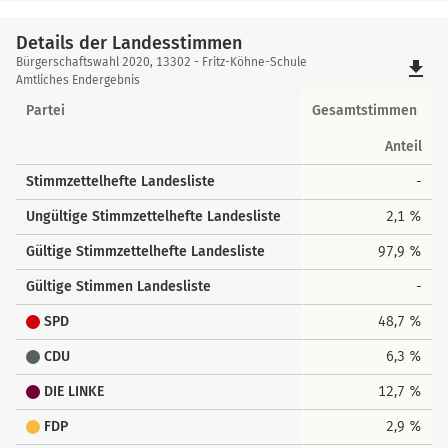
Details der Landesstimmen
Details
Bürgerschaftswahl 2020, 13302 - Fritz-Köhne-Schule
file_download
der
Amtliches Endergebnis
Landesstimmen
Partei
Gesamtstimmen
Anteil
Stimmzettelhefte Landesliste
-
Ungültige Stimmzettelhefte Landesliste
2,1 %
Gültige Stimmzettelhefte Landesliste
97,9 %
Gültige Stimmen Landesliste
-
SPD
48,7 %
CDU
6,3 %
DIE LINKE
12,7 %
FDP
2,9 %