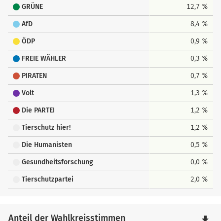
GRÜNE
12,7 %
AfD
8,4 %
ÖDP
0,9 %
FREIE WÄHLER
0,3 %
PIRATEN
0,7 %
Volt
1,3 %
Die PARTEI
1,2 %
Tierschutz hier!
1,2 %
Die Humanisten
0,5 %
Gesundheitsforschung
0,0 %
Tierschutzpartei
2,0 %
Anteil der Wahlkreisstimmen
file_download