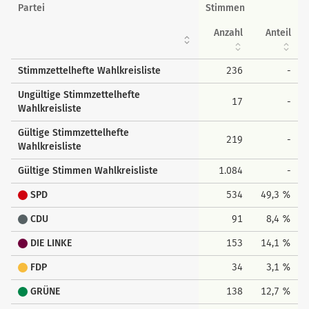
Wahlkreisstimmen
Partei
Stimmen
Anzahl
Anteil
Stimmzettelhefte Wahlkreisliste
236
-
Ungültige Stimmzettelhefte
17
-
Wahlkreisliste
Gültige Stimmzettelhefte
219
-
Wahlkreisliste
Gültige Stimmen Wahlkreisliste
1.084
-
SPD
534
49,3 %
CDU
91
8,4 %
DIE LINKE
153
14,1 %
FDP
34
3,1 %
GRÜNE
138
12,7 %