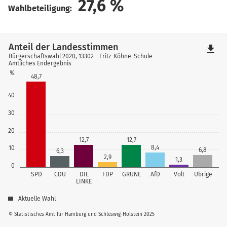
27,6
%
Wahlbeteiligung:
Anteil der Landesstimmen
file_download
Bürgerschaftswahl 2020, 13302 - Fritz-Köhne-Schule
Amtliches Endergebnis
%
48,7
40
30
20
12,7
12,7
8,4
10
6,8
6,3
2,9
1,3
0
SPD
CDU
DIE
FDP
GRÜNE
AfD
Volt
Übrige
LINKE
Aktuelle Wahl
© Statistisches Amt für Hamburg und Schleswig-Holstein 2025