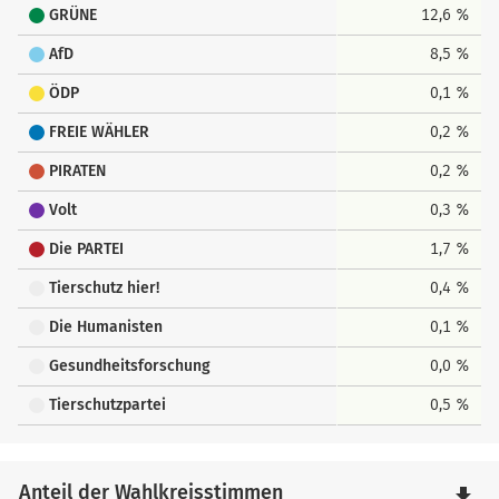
GRÜNE
12,6 %
AfD
8,5 %
ÖDP
0,1 %
FREIE WÄHLER
0,2 %
PIRATEN
0,2 %
Volt
0,3 %
Die PARTEI
1,7 %
Tierschutz hier!
0,4 %
Die Humanisten
0,1 %
Gesundheitsforschung
0,0 %
Tierschutzpartei
0,5 %
Anteil der Wahlkreisstimmen
file_download