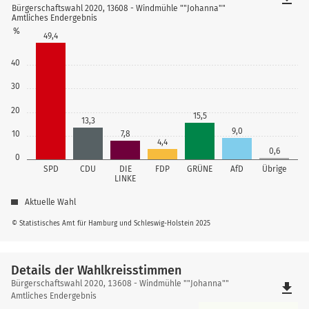
Bürgerschaftswahl 2020, 13608 - Windmühle ""Johanna""
Amtliches Endergebnis
%
49,4
40
30
20
15,5
13,3
9,0
10
7,8
4,4
0,6
0
SPD
CDU
DIE
FDP
GRÜNE
AfD
Übrige
LINKE
Aktuelle Wahl
© Statistisches Amt für Hamburg und Schleswig-Holstein 2025
Details der Wahlkreisstimmen
Details
Bürgerschaftswahl 2020, 13608 - Windmühle ""Johanna""
file_download
der
Amtliches Endergebnis