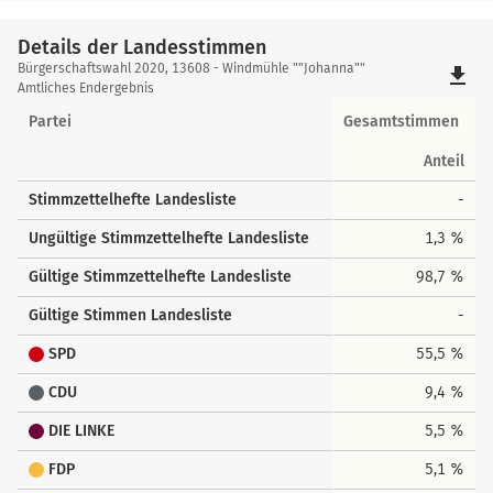
Details der Landesstimmen
Details
Bürgerschaftswahl 2020, 13608 - Windmühle ""Johanna""
file_download
der
Amtliches Endergebnis
Landesstimmen
Partei
Gesamtstimmen
Anteil
Stimmzettelhefte Landesliste
-
Ungültige Stimmzettelhefte Landesliste
1,3 %
Gültige Stimmzettelhefte Landesliste
98,7 %
Gültige Stimmen Landesliste
-
SPD
55,5 %
CDU
9,4 %
DIE LINKE
5,5 %
FDP
5,1 %