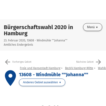
Bürgerschaftswahl 2020 in
Menü
Hamburg
23. Februar 2020, 13608 - Windmühle ""Johanna""
Amtliches Endergebnis
arrow_back
arrow_forward
Vorheriges Gebiet
Nächstes Gebiet
Freie und Hansestadt Hamburg
Bezirk Hamburg-Mitte
Wahlkr
place
13608 - Windmühle ""Johanna""
Anderes Gebiet auswählen