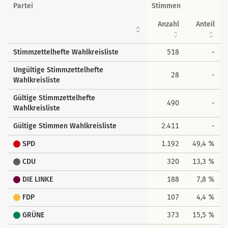
Wahlkreisstimmen
Partei
Stimmen
Anzahl
Anteil
Stimmzettelhefte Wahlkreisliste
518
-
Ungültige Stimmzettelhefte
28
-
Wahlkreisliste
Gültige Stimmzettelhefte
490
-
Wahlkreisliste
Gültige Stimmen Wahlkreisliste
2.411
-
SPD
1.192
49,4 %
CDU
320
13,3 %
DIE LINKE
188
7,8 %
FDP
107
4,4 %
GRÜNE
373
15,5 %