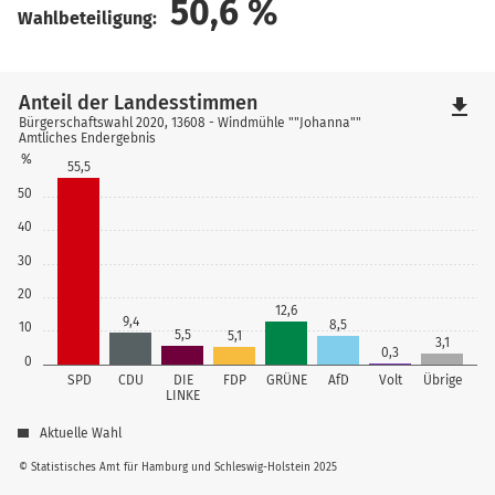
50,6
%
Wahlbeteiligung:
Anteil der Landesstimmen
file_download
Bürgerschaftswahl 2020, 13608 - Windmühle ""Johanna""
Amtliches Endergebnis
%
55,5
50
40
30
20
12,6
9,4
8,5
10
5,5
5,1
3,1
0,3
0
SPD
CDU
DIE
FDP
GRÜNE
AfD
Volt
Übrige
LINKE
Aktuelle Wahl
© Statistisches Amt für Hamburg und Schleswig-Holstein 2025