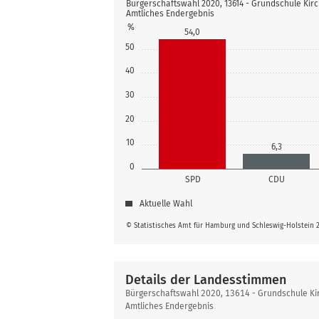
Bürgerschaftswahl 2020, 13614 - Grundschule Kirc
Amtliches Endergebnis
%
54,0
50
40
30
20
10
6,3
0
SPD
CDU
Aktuelle Wahl
© Statistisches Amt für Hamburg und Schleswig-Holstein 
Details der Landesstimmen
Details
Bürgerschaftswahl 2020, 13614 - Grundschule Kir
der
Amtliches Endergebnis