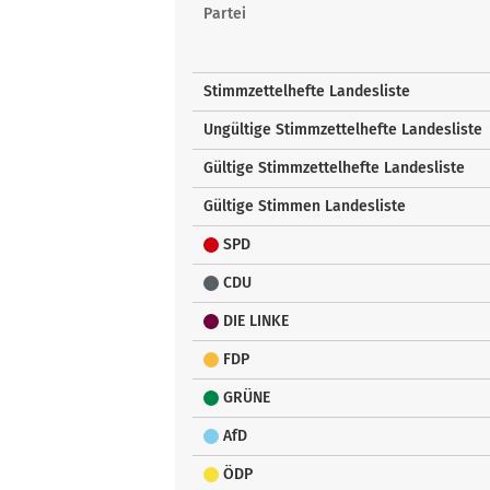
Landesstimmen
Partei
Stimmzettelhefte Landesliste
Ungültige Stimmzettelhefte Landesliste
Gültige Stimmzettelhefte Landesliste
Gültige Stimmen Landesliste
SPD
CDU
DIE LINKE
FDP
GRÜNE
AfD
ÖDP