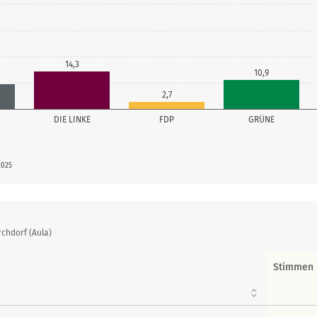
14,3
10,9
2,7
DIE LINKE
FDP
GRÜNE
2025
chdorf (Aula)
Stimmen