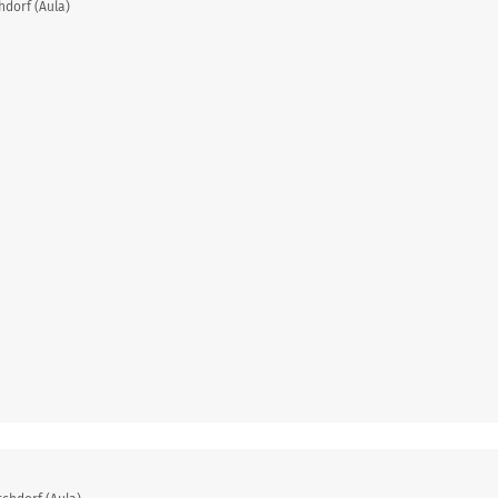
hdorf (Aula)
Stim
Sti
rin
Sti
atja
, Kirsten
Stimm
Stimm
Stimm
nder