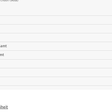
chdorf (Aula)
samt
amt
iheit