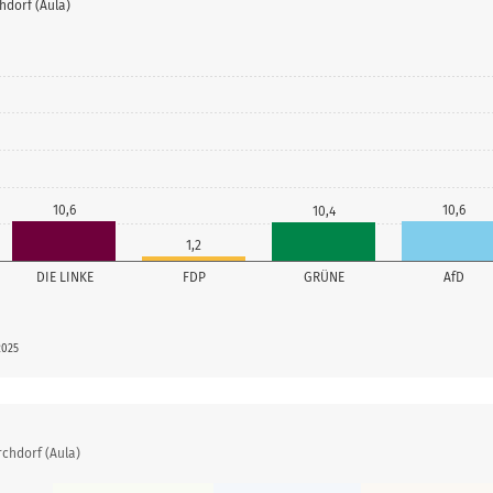
hdorf (Aula)
10,6
10,6
10,4
1,2
DIE LINKE
FDP
GRÜNE
AfD
2025
chdorf (Aula)