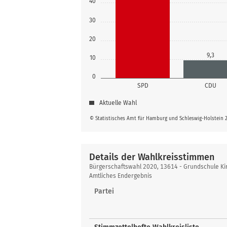
40
30
20
9,3
10
0
SPD
CDU
Aktuelle Wahl
© Statistisches Amt für Hamburg und Schleswig-Holstein 
Details der Wahlkreisstimmen
Details
Bürgerschaftswahl 2020, 13614 - Grundschule Kir
der
Amtliches Endergebnis
Wahlkreisstimmen
Partei