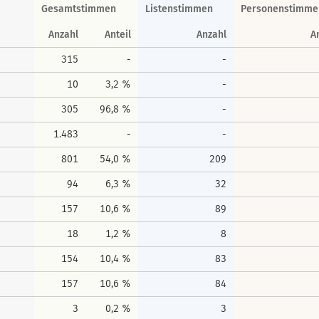
Gesamtstimmen
Listenstimmen
Personenstimme
Anzahl
Anteil
Anzahl
A
315
-
-
10
3,2 %
-
305
96,8 %
-
1.483
-
-
801
54,0 %
209
94
6,3 %
32
157
10,6 %
89
18
1,2 %
8
154
10,4 %
83
157
10,6 %
84
3
0,2 %
3