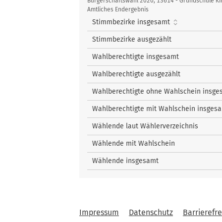
Kennzahlen
nach oben
Bürgerschaftswahl 2020, 13614 - Grundschule Kir
10
Radtke, Cordula
Amtliches Endergebnis
nach oben
8
Strauß, Wolfgang
Stimmbezirke insgesamt
nach oben
9
Frowerk, Marcus
Stimmbezirke ausgezählt
nach oben
Wahlberechtigte insgesamt
Wahlberechtigte ausgezählt
Wahlberechtigte ohne Wahlschein insge
Wahlberechtigte mit Wahlschein insges
Wählende laut Wählerverzeichnis
Wählende mit Wahlschein
Wählende insgesamt
Impressum
Datenschutz
Barrierefre