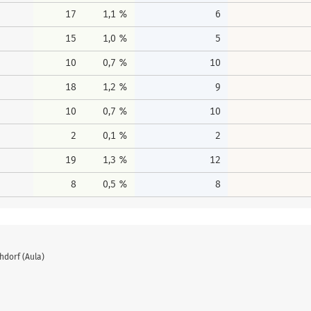
17
1,1 %
6
15
1,0 %
5
10
0,7 %
10
18
1,2 %
9
10
0,7 %
10
2
0,1 %
2
19
1,3 %
12
8
0,5 %
8
hdorf (Aula)