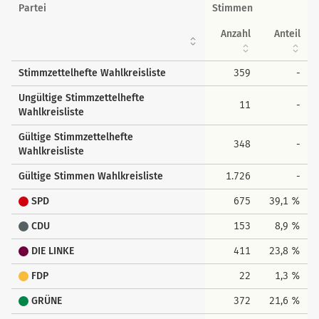
Wahlkreisstimmen
Partei
Stimmen
Anzahl
Anteil
Stimmzettelhefte Wahlkreisliste
359
-
Ungültige Stimmzettelhefte
11
-
Wahlkreisliste
Gültige Stimmzettelhefte
348
-
Wahlkreisliste
Gültige Stimmen Wahlkreisliste
1.726
-
SPD
675
39,1 %
CDU
153
8,9 %
DIE LINKE
411
23,8 %
FDP
22
1,3 %
GRÜNE
372
21,6 %