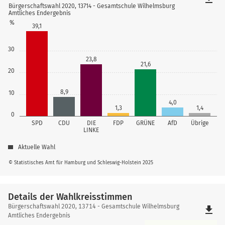
Bürgerschaftswahl 2020, 13714 - Gesamtschule Wilhelmsburg
Amtliches Endergebnis
%
39,1
30
23,8
21,6
20
8,9
10
4,0
1,3
1,4
0
SPD
CDU
DIE
FDP
GRÜNE
AfD
Übrige
LINKE
Aktuelle Wahl
© Statistisches Amt für Hamburg und Schleswig-Holstein 2025
Details der Wahlkreisstimmen
Details
Bürgerschaftswahl 2020, 13714 - Gesamtschule Wilhelmsburg
file_download
der
Amtliches Endergebnis