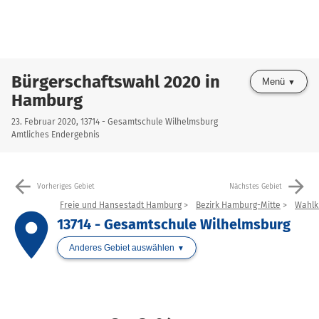
Bürgerschaftswahl 2020 in
Menü
Hamburg
23. Februar 2020, 13714 - Gesamtschule Wilhelmsburg
Amtliches Endergebnis
arrow_back
arrow_forward
Vorheriges Gebiet
Nächstes Gebiet
Freie und Hansestadt Hamburg
Bezirk Hamburg-Mitte
Wahlkr
place
13714 - Gesamtschule Wilhelmsburg
Anderes Gebiet auswählen