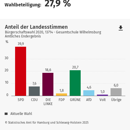
27,9
%
Wahlbeteiligung:
Anteil der Landesstimmen
file_download
Bürgerschaftswahl 2020, 13714 - Gesamtschule Wilhelmsburg
Amtliches Endergebnis
%
39,9
30
20,7
18,6
20
10
7,6
6,0
4,6
1,8
1,0
0
SPD
CDU
DIE
FDP
GRÜNE
AfD
Volt
Übrige
LINKE
Aktuelle Wahl
© Statistisches Amt für Hamburg und Schleswig-Holstein 2025