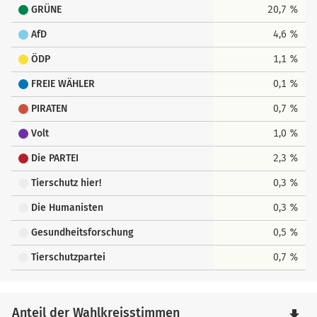
GRÜNE
20,7 %
AfD
4,6 %
ÖDP
1,1 %
FREIE WÄHLER
0,1 %
PIRATEN
0,7 %
Volt
1,0 %
Die PARTEI
2,3 %
Tierschutz hier!
0,3 %
Die Humanisten
0,3 %
Gesundheitsforschung
0,5 %
Tierschutzpartei
0,7 %
Anteil der Wahlkreisstimmen
file_download