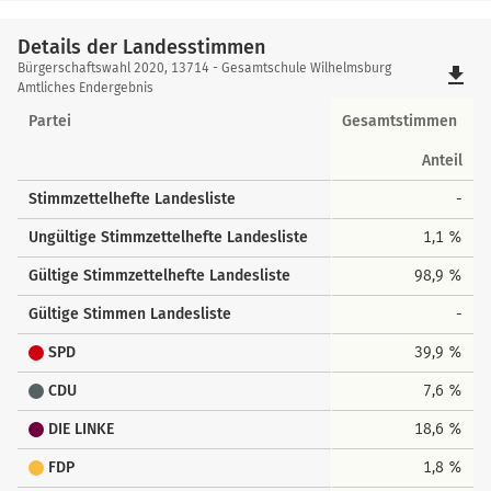
Details der Landesstimmen
Details
Bürgerschaftswahl 2020, 13714 - Gesamtschule Wilhelmsburg
file_download
der
Amtliches Endergebnis
Landesstimmen
Partei
Gesamtstimmen
Anteil
Stimmzettelhefte Landesliste
-
Ungültige Stimmzettelhefte Landesliste
1,1 %
Gültige Stimmzettelhefte Landesliste
98,9 %
Gültige Stimmen Landesliste
-
SPD
39,9 %
CDU
7,6 %
DIE LINKE
18,6 %
FDP
1,8 %