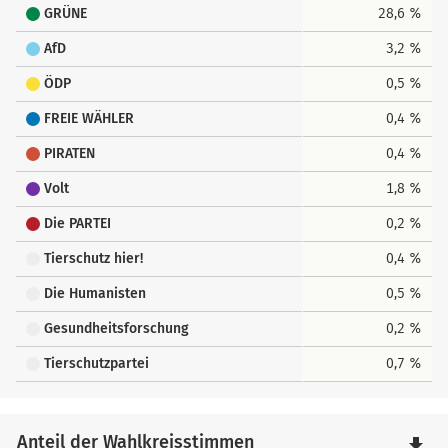
GRÜNE
28,6 %
AfD
3,2 %
ÖDP
0,5 %
FREIE WÄHLER
0,4 %
PIRATEN
0,4 %
Volt
1,8 %
Die PARTEI
0,2 %
Tierschutz hier!
0,4 %
Die Humanisten
0,5 %
Gesundheitsforschung
0,2 %
Tierschutzpartei
0,7 %
Anteil der Wahlkreisstimmen
file_download