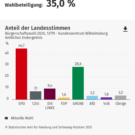
35,0
%
Wahlbeteiligung:
Anteil der Landesstimmen
file_download
Bürgerschaftswahl 2020, 13719 - Kundenzentrum Wilhelmsburg
Amtliches Endergebnis
%
44,7
40
28,6
30
20
9,4
10
7,1
3,5
3,2
1,8
1,6
0
SPD
CDU
DIE
FDP
GRÜNE
AfD
Volt
Übrige
LINKE
Aktuelle Wahl
© Statistisches Amt für Hamburg und Schleswig-Holstein 2025