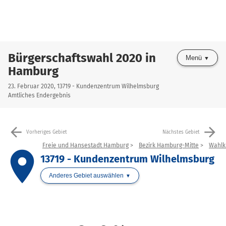
Bürgerschaftswahl 2020 in
Menü
Hamburg
23. Februar 2020, 13719 - Kundenzentrum Wilhelmsburg
Amtliches Endergebnis
arrow_back
arrow_forward
Vorheriges Gebiet
Nächstes Gebiet
Freie und Hansestadt Hamburg
Bezirk Hamburg-Mitte
Wahlkr
place
13719 - Kundenzentrum Wilhelmsburg
Anderes Gebiet auswählen