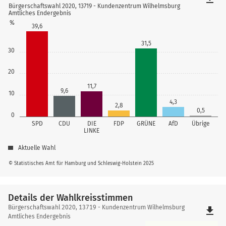
Bürgerschaftswahl 2020, 13719 - Kundenzentrum Wilhelmsburg
Amtliches Endergebnis
%
39,6
31,5
30
20
11,7
9,6
10
4,3
2,8
0,5
0
SPD
CDU
DIE
FDP
GRÜNE
AfD
Übrige
LINKE
Aktuelle Wahl
© Statistisches Amt für Hamburg und Schleswig-Holstein 2025
Details der Wahlkreisstimmen
Details
Bürgerschaftswahl 2020, 13719 - Kundenzentrum Wilhelmsburg
file_download
der
Amtliches Endergebnis