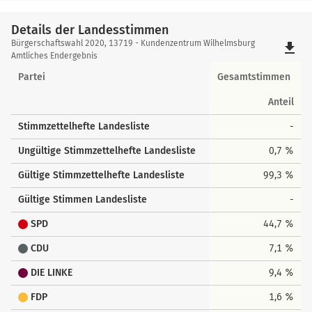
Details der Landesstimmen
Details
Bürgerschaftswahl 2020, 13719 - Kundenzentrum Wilhelmsburg
file_download
der
Amtliches Endergebnis
Landesstimmen
Partei
Gesamtstimmen
Anteil
Stimmzettelhefte Landesliste
-
Ungültige Stimmzettelhefte Landesliste
0,7 %
Gültige Stimmzettelhefte Landesliste
99,3 %
Gültige Stimmen Landesliste
-
SPD
44,7 %
CDU
7,1 %
DIE LINKE
9,4 %
FDP
1,6 %