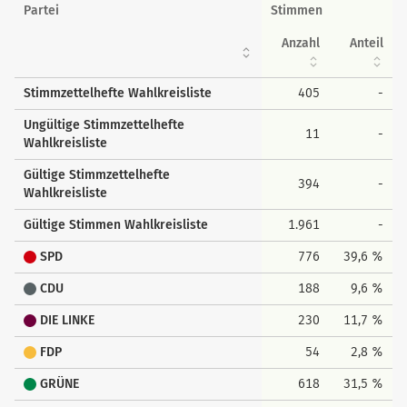
Wahlkreisstimmen
Partei
Stimmen
Anzahl
Anteil
Stimmzettelhefte Wahlkreisliste
405
-
Ungültige Stimmzettelhefte
11
-
Wahlkreisliste
Gültige Stimmzettelhefte
394
-
Wahlkreisliste
Gültige Stimmen Wahlkreisliste
1.961
-
SPD
776
39,6 %
CDU
188
9,6 %
DIE LINKE
230
11,7 %
FDP
54
2,8 %
GRÜNE
618
31,5 %