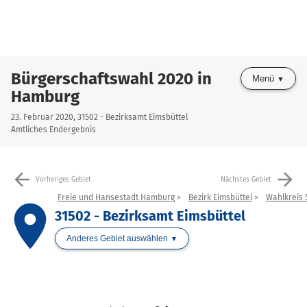
Bürgerschaftswahl 2020 in
Menü
Hamburg
23. Februar 2020, 31502 - Bezirksamt Eimsbüttel
Amtliches Endergebnis
arrow_back
arrow_forward
Vorheriges Gebiet
Nächstes Gebiet
Freie und Hansestadt Hamburg
Bezirk Eimsbüttel
Wahlkreis 
place
31502 - Bezirksamt Eimsbüttel
Anderes Gebiet auswählen