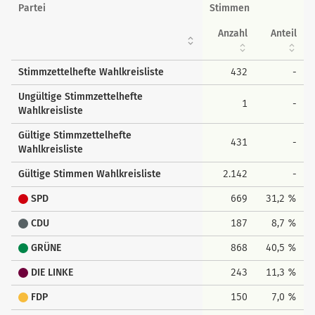
Wahlkreisstimmen
Partei
Stimmen
Anzahl
Anteil
Stimmzettelhefte Wahlkreisliste
432
-
Ungültige Stimmzettelhefte
1
-
Wahlkreisliste
Gültige Stimmzettelhefte
431
-
Wahlkreisliste
Gültige Stimmen Wahlkreisliste
2.142
-
SPD
669
31,2 %
CDU
187
8,7 %
GRÜNE
868
40,5 %
DIE LINKE
243
11,3 %
FDP
150
7,0 %