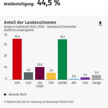
44,5
%
Wahlbeteiligung:
Anteil der Landesstimmen
file_download
Bürgerschaftswahl 2020, 31502 - Bezirksamt Eimsbüttel
Amtliches Endergebnis
%
35,4
35,1
30
20
10,8
10
6,3
5,9
3,9
1,9
0,8
0
SPD
CDU
DIE
FDP
GRÜNE
AfD
Volt
Übrige
LINKE
Aktuelle Wahl
© Statistisches Amt für Hamburg und Schleswig-Holstein 2025