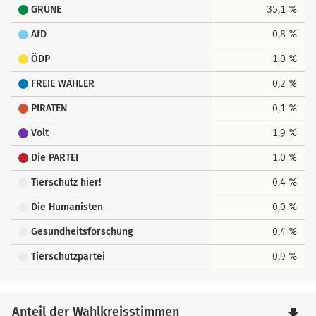
GRÜNE
35,1 %
AfD
0,8 %
ÖDP
1,0 %
FREIE WÄHLER
0,2 %
PIRATEN
0,1 %
Volt
1,9 %
Die PARTEI
1,0 %
Tierschutz hier!
0,4 %
Die Humanisten
0,0 %
Gesundheitsforschung
0,4 %
Tierschutzpartei
0,9 %
Anteil der Wahlkreisstimmen
file_download