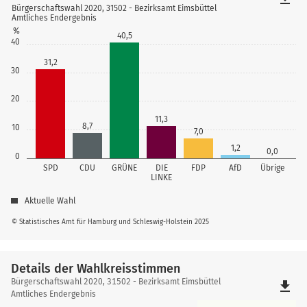
Bürgerschaftswahl 2020, 31502 - Bezirksamt Eimsbüttel
Amtliches Endergebnis
%
40,5
40
31,2
30
20
11,3
8,7
10
7,0
1,2
0,0
0
SPD
CDU
GRÜNE
DIE
FDP
AfD
Übrige
LINKE
Aktuelle Wahl
© Statistisches Amt für Hamburg und Schleswig-Holstein 2025
Details der Wahlkreisstimmen
Details
Bürgerschaftswahl 2020, 31502 - Bezirksamt Eimsbüttel
file_download
der
Amtliches Endergebnis