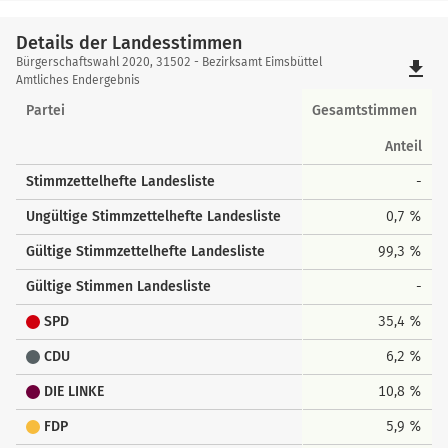
Details der Landesstimmen
Details
Bürgerschaftswahl 2020, 31502 - Bezirksamt Eimsbüttel
file_download
der
Amtliches Endergebnis
Landesstimmen
Partei
Gesamtstimmen
Anteil
Stimmzettelhefte Landesliste
-
Ungültige Stimmzettelhefte Landesliste
0,7 %
Gültige Stimmzettelhefte Landesliste
99,3 %
Gültige Stimmen Landesliste
-
SPD
35,4 %
CDU
6,2 %
DIE LINKE
10,8 %
FDP
5,9 %