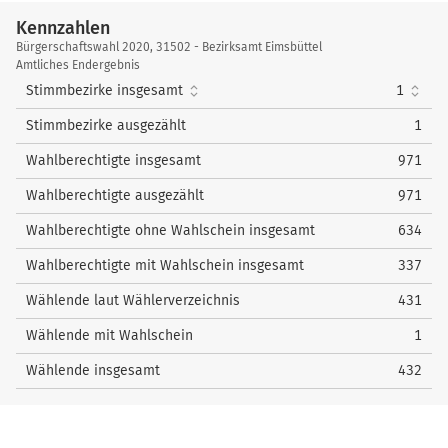
Wahlkreis
nach oben
1
Bahramsoltani, Daryuch
25
2
Korb, Hendrik
16
Kennzahlen
4
Schmidt, Fabian
22
Kennzahlen
Bürgerschaftswahl 2020, 31502 - Bezirksamt Eimsbüttel
nach oben
3
Hümpel, Carolin
43
5
Dr. Ritter, Sabine
31
Amtliches Endergebnis
Stimmbezirke insgesamt
1
4
Sommermeyer, Jan
11
6
Voß, Lothar
37
Stimmbezirke ausgezählt
1
5
Kasprzack, Mathias
8
nach oben
Wahlberechtigte insgesamt
971
von Arnim, Hans-
6
12
Christian
Wahlberechtigte ausgezählt
971
nach oben
Wahlberechtigte ohne Wahlschein insgesamt
634
Wahlberechtigte mit Wahlschein insgesamt
337
Wählende laut Wählerverzeichnis
431
Wählende mit Wahlschein
1
Wählende insgesamt
432