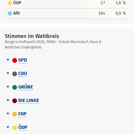
ÖDP
27
1,6 %
AfD
164
9,9 %
Stimmen im Wahlkreis
Bürgerschaftswahl 2020, 70906 - Schule Marmstorf, Haus A
Amtliches Endergebnis
SPD
Stimmen
Nr.
Name, Vorname
Stimmen
Gewählt
im
CDU
Wahlkreis
Stimmen
1
Schumacher, Sören
275
Nr.
Name, Vorname
Stimmen
Gewählt
im
GRÜNE
Wahlkreis
2
Karakus, Oksan
114
Stimmen
1
Stöver, Birgit
158
Nr.
Name, Vorname
Stimmen
Gewählt
im
DIE LINKE
3
Wiesner, Frank
76
Wahlkreis
2
Bliefernicht, Rainer
209
Stimmen
1
Herrmann, Britta
127
Nr.
Name, Vorname
Stimmen
Gewählt
im
4
Rajski, Birgit
119
FDP
3
Detje, Christin
7
Wahlkreis
2
Mellem, Jakob
50
Stimmen
1
Böddinghaus, Sabine
83
Nr.
Name, Vorname
Stimmen
Gewählt
nach oben
im
4
Li, Oxana
7
ÖDP
3
Block, Miriam
64
Wahlkreis
2
Dhemija, Simon
7
Stimmen