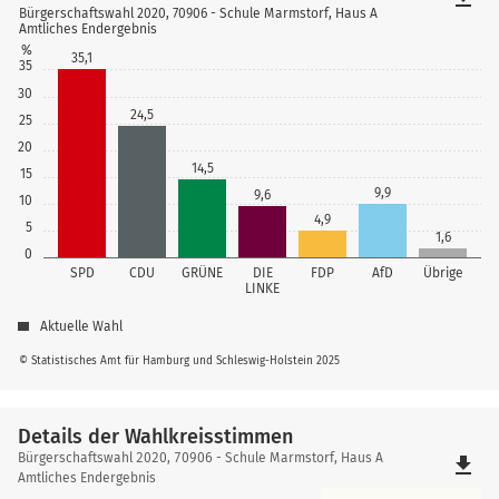
Bürgerschaftswahl 2020, 70906 - Schule Marmstorf, Haus A
Amtliches Endergebnis
%
35,1
35
30
24,5
25
20
14,5
15
9,9
9,6
10
4,9
5
1,6
0
SPD
CDU
GRÜNE
DIE
FDP
AfD
Übrige
LINKE
Aktuelle Wahl
© Statistisches Amt für Hamburg und Schleswig-Holstein 2025
Details der Wahlkreisstimmen
Details
Bürgerschaftswahl 2020, 70906 - Schule Marmstorf, Haus A
file_download
der
Amtliches Endergebnis