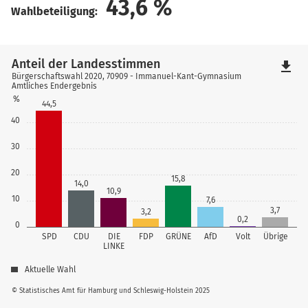
43,6
%
Wahlbeteiligung:
Anteil der Landesstimmen
file_download
Bürgerschaftswahl 2020, 70909 - Immanuel-Kant-Gymnasium
Amtliches Endergebnis
%
44,5
40
30
20
15,8
14,0
10,9
10
7,6
3,7
3,2
0,2
0
SPD
CDU
DIE
FDP
GRÜNE
AfD
Volt
Übrige
LINKE
Aktuelle Wahl
© Statistisches Amt für Hamburg und Schleswig-Holstein 2025