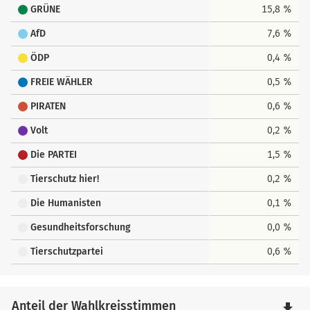
GRÜNE
15,8 %
AfD
7,6 %
ÖDP
0,4 %
FREIE WÄHLER
0,5 %
PIRATEN
0,6 %
Volt
0,2 %
Die PARTEI
1,5 %
Tierschutz hier!
0,2 %
Die Humanisten
0,1 %
Gesundheitsforschung
0,0 %
Tierschutzpartei
0,6 %
Anteil der Wahlkreisstimmen
file_download