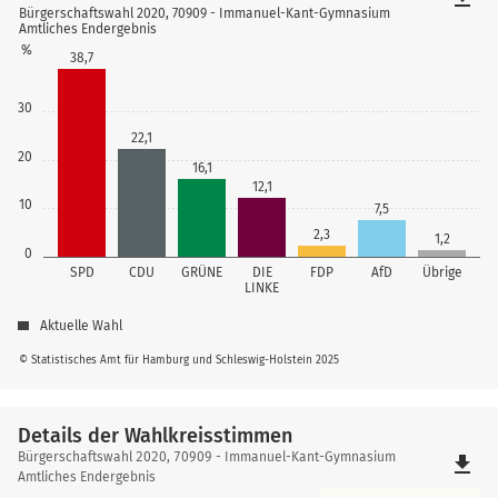
Bürgerschaftswahl 2020, 70909 - Immanuel-Kant-Gymnasium
Amtliches Endergebnis
%
38,7
30
22,1
20
16,1
12,1
10
7,5
2,3
1,2
0
SPD
CDU
GRÜNE
DIE
FDP
AfD
Übrige
LINKE
Aktuelle Wahl
© Statistisches Amt für Hamburg und Schleswig-Holstein 2025
Details der Wahlkreisstimmen
Details
Bürgerschaftswahl 2020, 70909 - Immanuel-Kant-Gymnasium
file_download
der
Amtliches Endergebnis