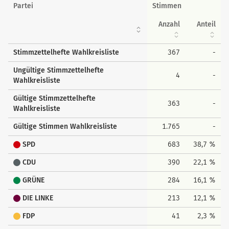
Wahlkreisstimmen
Partei
Stimmen
Anzahl
Anteil
Stimmzettelhefte Wahlkreisliste
367
-
Ungültige Stimmzettelhefte
4
-
Wahlkreisliste
Gültige Stimmzettelhefte
363
-
Wahlkreisliste
Gültige Stimmen Wahlkreisliste
1.765
-
SPD
683
38,7 %
CDU
390
22,1 %
GRÜNE
284
16,1 %
DIE LINKE
213
12,1 %
FDP
41
2,3 %