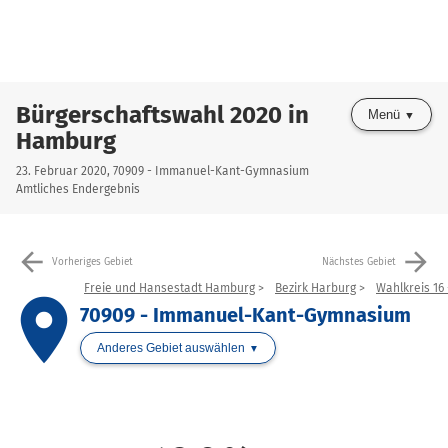
Bürgerschaftswahl 2020 in
Menü
Hamburg
23. Februar 2020, 70909 - Immanuel-Kant-Gymnasium
Amtliches Endergebnis
arrow_back
arrow_forward
Vorheriges Gebiet
Nächstes Gebiet
Freie und Hansestadt Hamburg
Bezirk Harburg
Wahlkreis 16
place
70909 - Immanuel-Kant-Gymnasium
Anderes Gebiet auswählen