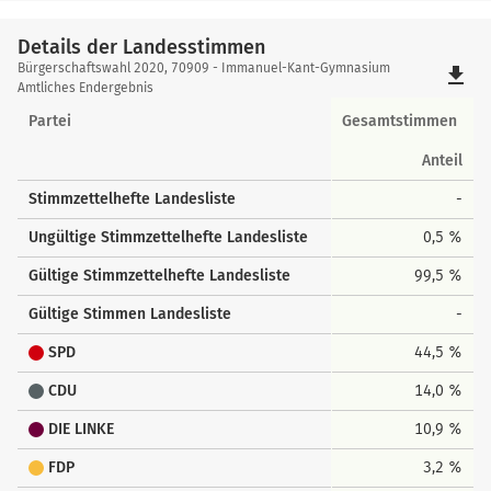
Details der Landesstimmen
Details
Bürgerschaftswahl 2020, 70909 - Immanuel-Kant-Gymnasium
file_download
der
Amtliches Endergebnis
Landesstimmen
Partei
Gesamtstimmen
Anteil
Stimmzettelhefte Landesliste
-
Ungültige Stimmzettelhefte Landesliste
0,5 %
Gültige Stimmzettelhefte Landesliste
99,5 %
Gültige Stimmen Landesliste
-
SPD
44,5 %
CDU
14,0 %
DIE LINKE
10,9 %
FDP
3,2 %