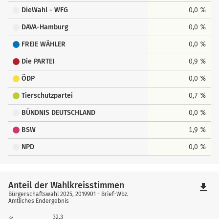
DieWahl - WFG
0,0 %
DAVA-Hamburg
0,0 %
FREIE WÄHLER
0,0 %
Die PARTEI
0,9 %
ÖDP
0,0 %
Tierschutzpartei
0,7 %
BÜNDNIS DEUTSCHLAND
0,0 %
BSW
1,9 %
NPD
0,0 %
Anteil der Wahlkreisstimmen
file_download
Bürgerschaftswahl 2025, 2019901 - Brief-Wbz.
Amtliches Endergebnis
32,3
%