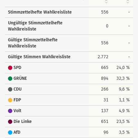
Stimmzettelhefte Wahlkreisliste
556
-
Ungültige Stimmzettelhefte
0
-
Wahlkreisliste
Gültige Stimmzettelhefte
556
-
Wahlkreisliste
Gültige Stimmen Wahlkreisliste
2.772
-
SPD
665
24,0 %
GRÜNE
894
32,3 %
CDU
266
9,6 %
FDP
31
1,1 %
Volt
137
4,9 %
Die Linke
651
23,5 %
AfD
96
3,5 %