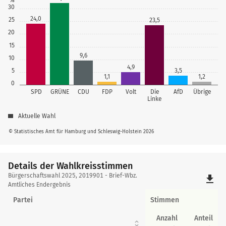
30
24,0
25
23,5
20
15
9,6
10
4,9
5
3,5
1,1
1,2
0
SPD
GRÜNE
CDU
FDP
Volt
Die
AfD
Übrige
Linke
Aktuelle Wahl
© Statistisches Amt für Hamburg und Schleswig-Holstein 2026
Details der Wahlkreisstimmen
Details
Bürgerschaftswahl 2025, 2019901 - Brief-Wbz.
file_download
der
Amtliches Endergebnis
Wahlkreisstimmen
Partei
Stimmen
Anzahl
Anteil