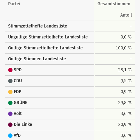
Landesstimmen
Partei
Gesamtstimmen
Anteil
Stimmzettelhefte Landesliste
-
Ungültige Stimmzettelhefte Landesliste
0,0 %
Gültige Stimmzettelhefte Landesliste
100,0 %
Gültige Stimmen Landesliste
-
SPD
28,1 %
CDU
9,5 %
FDP
0,9 %
GRÜNE
29,8 %
Volt
3,6 %
Die Linke
20,9 %
AfD
3,6 %