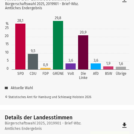
Bürgerschaftswahl 2025, 2019901 - Brief-Wbz.
Amtliches Endergebnis
29,8
28,1
%
25
20,9
20
15
9,5
10
5
3,6
3,6
1,9
1,6
0,9
0
SPD
CDU
FDP
GRÜNE
Volt
Die
AfD
BSW
Übrige
Linke
Aktuelle Wahl
© Statistisches Amt für Hamburg und Schleswig-Holstein 2026
Details der Landesstimmen
Details
Bürgerschaftswahl 2025, 2019901 - Brief-Wbz.
file_download
der
Amtliches Endergebnis