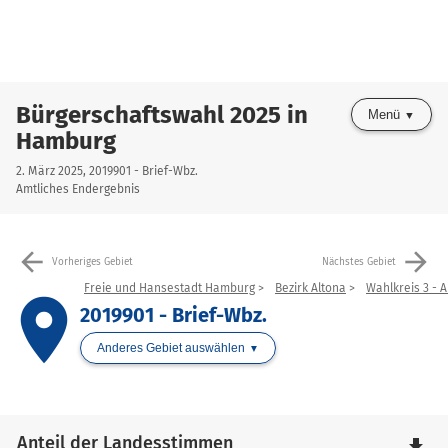
Bürgerschaftswahl 2025 in
Menü
Hamburg
2. März 2025, 2019901 - Brief-Wbz.
Amtliches Endergebnis
arrow_back
arrow_forward
Vorheriges Gebiet
Nächstes Gebiet
Freie und Hansestadt Hamburg
Bezirk Altona
Wahlkreis 3 - A
place
2019901 - Brief-Wbz.
Anderes Gebiet auswählen
Anteil der Landesstimmen
file_download