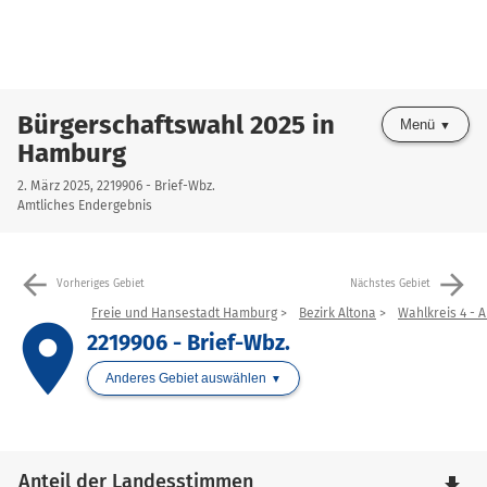
Bürgerschaftswahl 2025 in
Menü
Hamburg
2. März 2025, 2219906 - Brief-Wbz.
Amtliches Endergebnis
arrow_back
arrow_forward
Vorheriges Gebiet
Nächstes Gebiet
Freie und Hansestadt Hamburg
Bezirk Altona
Wahlkreis 4 - 
place
2219906 - Brief-Wbz.
Anderes Gebiet auswählen
Anteil der Landesstimmen
file_download