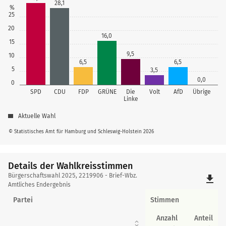
28,1
%
25
20
16,0
15
9,5
10
6,5
6,5
5
3,5
0,0
0
SPD
CDU
FDP
GRÜNE
Die
Volt
AfD
Übrige
Linke
Aktuelle Wahl
© Statistisches Amt für Hamburg und Schleswig-Holstein 2026
Details der Wahlkreisstimmen
Details
Bürgerschaftswahl 2025, 2219906 - Brief-Wbz.
file_download
der
Amtliches Endergebnis
Wahlkreisstimmen
Partei
Stimmen
Anzahl
Anteil