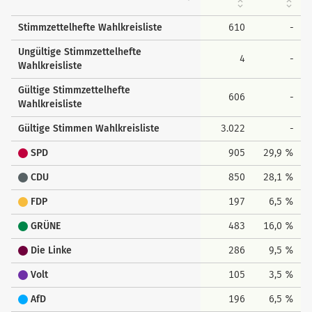
Stimmzettelhefte Wahlkreisliste
610
-
Ungültige Stimmzettelhefte
4
-
Wahlkreisliste
Gültige Stimmzettelhefte
606
-
Wahlkreisliste
Gültige Stimmen Wahlkreisliste
3.022
-
SPD
905
29,9 %
CDU
850
28,1 %
FDP
197
6,5 %
GRÜNE
483
16,0 %
Die Linke
286
9,5 %
Volt
105
3,5 %
AfD
196
6,5 %