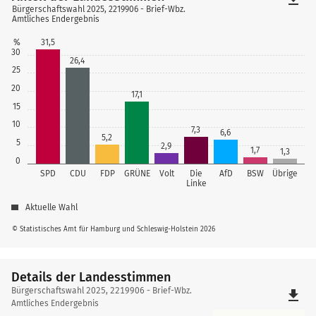
Bürgerschaftswahl 2025, 2219906 - Brief-Wbz.
Amtliches Endergebnis
31,5
%
30
26,4
25
20
17,1
15
10
7,3
6,6
5,2
5
2,9
1,7
1,3
0
SPD
CDU
FDP
GRÜNE
Volt
Die
AfD
BSW
Übrige
Linke
Aktuelle Wahl
© Statistisches Amt für Hamburg und Schleswig-Holstein 2026
Details der Landesstimmen
Details
Bürgerschaftswahl 2025, 2219906 - Brief-Wbz.
file_download
der
Amtliches Endergebnis