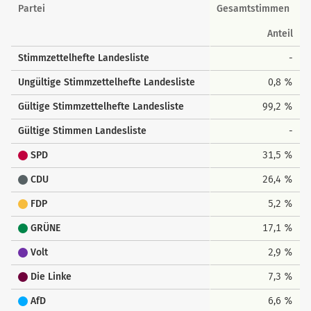
Landesstimmen
Partei
Gesamtstimmen
Anteil
Stimmzettelhefte Landesliste
-
Ungültige Stimmzettelhefte Landesliste
0,8 %
Gültige Stimmzettelhefte Landesliste
99,2 %
Gültige Stimmen Landesliste
-
SPD
31,5 %
CDU
26,4 %
FDP
5,2 %
GRÜNE
17,1 %
Volt
2,9 %
Die Linke
7,3 %
AfD
6,6 %