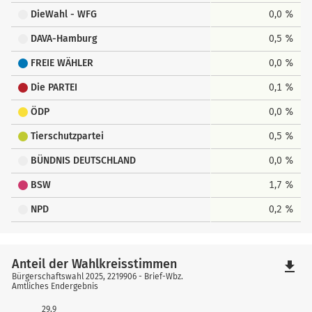
DieWahl - WFG
0,0 %
DAVA-Hamburg
0,5 %
FREIE WÄHLER
0,0 %
Die PARTEI
0,1 %
ÖDP
0,0 %
Tierschutzpartei
0,5 %
BÜNDNIS DEUTSCHLAND
0,0 %
BSW
1,7 %
NPD
0,2 %
Anteil der Wahlkreisstimmen
file_download
Bürgerschaftswahl 2025, 2219906 - Brief-Wbz.
Amtliches Endergebnis
29,9