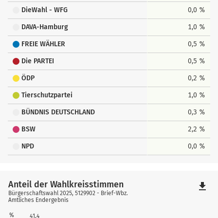
DieWahl - WFG
0,0 %
DAVA-Hamburg
1,0 %
FREIE WÄHLER
0,5 %
Die PARTEI
0,5 %
ÖDP
0,2 %
Tierschutzpartei
1,0 %
BÜNDNIS DEUTSCHLAND
0,3 %
BSW
2,2 %
NPD
0,0 %
Anteil der Wahlkreisstimmen
file_download
Bürgerschaftswahl 2025, 5129902 - Brief-Wbz.
Amtliches Endergebnis
%
41,4