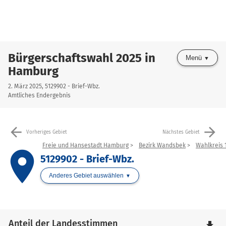
Bürgerschaftswahl 2025 in
Menü
Hamburg
2. März 2025, 5129902 - Brief-Wbz.
Amtliches Endergebnis
arrow_back
arrow_forward
Vorheriges Gebiet
Nächstes Gebiet
Freie und Hansestadt Hamburg
Bezirk Wandsbek
Wahlkreis 
place
5129902 - Brief-Wbz.
Anderes Gebiet auswählen
Anteil der Landesstimmen
file_download