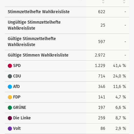
Stimmzettelhefte Wahlkreisliste
622
-
Ungültige Stimmzettelhefte
25
-
Wahlkreisliste
Gültige Stimmzettelhefte
597
-
Wahlkreisliste
Gültige Stimmen Wahlkreisliste
2.972
-
SPD
1.229
41,4 %
CDU
714
24,0 %
AfD
346
11,6 %
FDP
141
4,7 %
GRÜNE
197
6,6 %
Die Linke
259
8,7 %
Volt
86
2,9 %