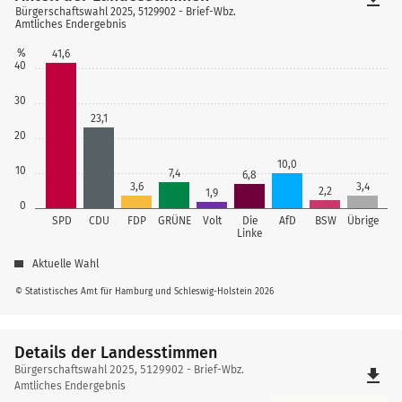
Bürgerschaftswahl 2025, 5129902 - Brief-Wbz.
Amtliches Endergebnis
%
41,6
40
30
23,1
20
10,0
10
7,4
6,8
3,6
3,4
2,2
1,9
0
SPD
CDU
FDP
GRÜNE
Volt
Die
AfD
BSW
Übrige
Linke
Aktuelle Wahl
© Statistisches Amt für Hamburg und Schleswig-Holstein 2026
Details der Landesstimmen
Details
Bürgerschaftswahl 2025, 5129902 - Brief-Wbz.
file_download
der
Amtliches Endergebnis