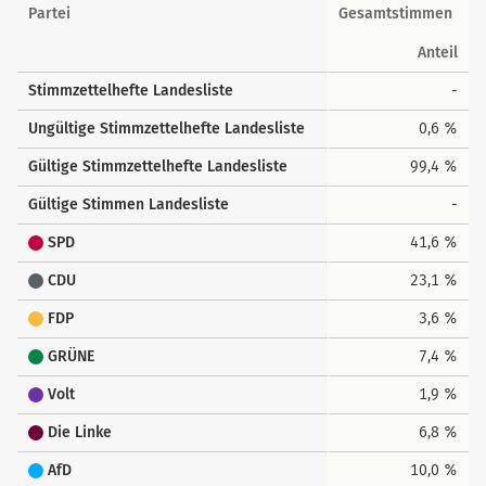
Landesstimmen
Partei
Gesamtstimmen
Anteil
Stimmzettelhefte Landesliste
-
Ungültige Stimmzettelhefte Landesliste
0,6 %
Gültige Stimmzettelhefte Landesliste
99,4 %
Gültige Stimmen Landesliste
-
SPD
41,6 %
CDU
23,1 %
FDP
3,6 %
GRÜNE
7,4 %
Volt
1,9 %
Die Linke
6,8 %
AfD
10,0 %