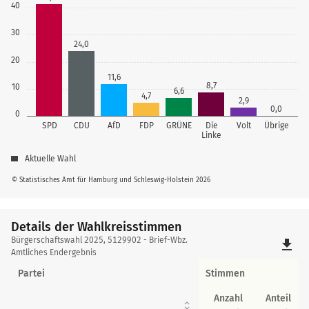
40
30
24,0
20
11,6
8,7
10
6,6
4,7
2,9
0,0
0
SPD
CDU
AfD
FDP
GRÜNE
Die
Volt
Übrige
Linke
Aktuelle Wahl
© Statistisches Amt für Hamburg und Schleswig-Holstein 2026
Details der Wahlkreisstimmen
Details
Bürgerschaftswahl 2025, 5129902 - Brief-Wbz.
file_download
der
Amtliches Endergebnis
Wahlkreisstimmen
Partei
Stimmen
Anzahl
Anteil