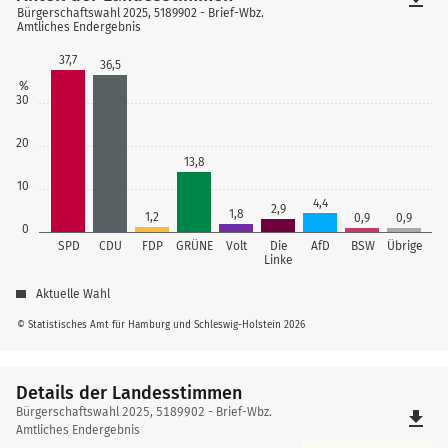
Bürgerschaftswahl 2025, 5189902 - Brief-Wbz.
Amtliches Endergebnis
37,7
36,5
%
30
20
13,8
10
4,4
2,9
1,8
1,2
0,9
0,9
0
SPD
CDU
FDP
GRÜNE
Volt
Die
AfD
BSW
Übrige
Linke
Aktuelle Wahl
© Statistisches Amt für Hamburg und Schleswig-Holstein 2026
Details der Landesstimmen
Details
Bürgerschaftswahl 2025, 5189902 - Brief-Wbz.
file_download
der
Amtliches Endergebnis