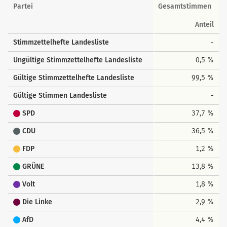
Landesstimmen
Partei
Gesamtstimmen
Anteil
Stimmzettelhefte Landesliste
-
Ungültige Stimmzettelhefte Landesliste
0,5 %
Gültige Stimmzettelhefte Landesliste
99,5 %
Gültige Stimmen Landesliste
-
SPD
37,7 %
CDU
36,5 %
FDP
1,2 %
GRÜNE
13,8 %
Volt
1,8 %
Die Linke
2,9 %
AfD
4,4 %