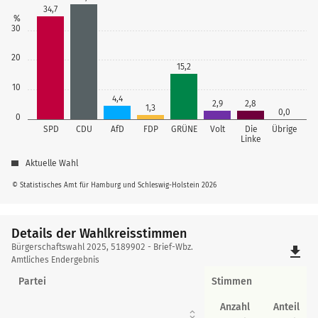
34,7
%
30
20
15,2
10
4,4
2,9
2,8
1,3
0,0
0
SPD
CDU
AfD
FDP
GRÜNE
Volt
Die
Übrige
Linke
Aktuelle Wahl
© Statistisches Amt für Hamburg und Schleswig-Holstein 2026
Details der Wahlkreisstimmen
Details
Bürgerschaftswahl 2025, 5189902 - Brief-Wbz.
file_download
der
Amtliches Endergebnis
Wahlkreisstimmen
Partei
Stimmen
Anzahl
Anteil