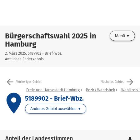
Bürgerschaftswahl 2025 in
Menü
Hamburg
2. März 2025, 5189902 - Brief-Wbz.
Amtliches Endergebnis
arrow_back
arrow_forward
Vorheriges Gebiet
Nächstes Gebiet
Freie und Hansestadt Hamburg
Bezirk Wandsbek
Wahlkreis 1
place
5189902 - Brief-Wbz.
Anderes Gebiet auswählen
Anteil der Landesstimmen
file_download