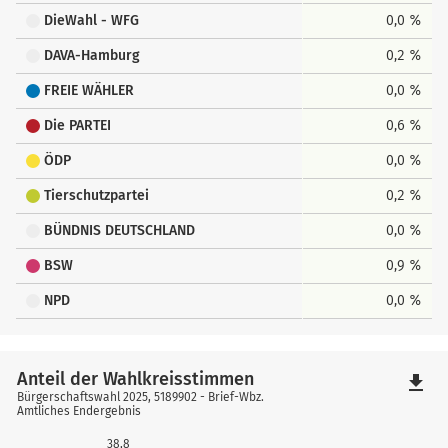
DieWahl - WFG
0,0 %
DAVA-Hamburg
0,2 %
FREIE WÄHLER
0,0 %
Die PARTEI
0,6 %
ÖDP
0,0 %
Tierschutzpartei
0,2 %
BÜNDNIS DEUTSCHLAND
0,0 %
BSW
0,9 %
NPD
0,0 %
Anteil der Wahlkreisstimmen
file_download
Bürgerschaftswahl 2025, 5189902 - Brief-Wbz.
Amtliches Endergebnis
38,8