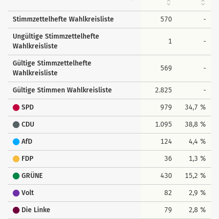
Stimmzettelhefte Wahlkreisliste
570
-
Ungültige Stimmzettelhefte
1
-
Wahlkreisliste
Gültige Stimmzettelhefte
569
-
Wahlkreisliste
Gültige Stimmen Wahlkreisliste
2.825
-
SPD
979
34,7 %
CDU
1.095
38,8 %
AfD
124
4,4 %
FDP
36
1,3 %
GRÜNE
430
15,2 %
Volt
82
2,9 %
Die Linke
79
2,8 %