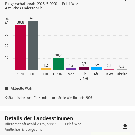
Bürgerschaftswahl 2025, 5199901 - Brief-Wbz.
Amtliches Endergebnis
42,3
%
38,8
40
30
20
10,2
10
2,7
2,4
1,2
1,2
0,9
0,3
0
SPD
CDU
FDP
GRÜNE
Volt
Die
AfD
BSW
Übrige
Linke
Aktuelle Wahl
© Statistisches Amt für Hamburg und Schleswig-Holstein 2026
Details der Landesstimmen
Details
Bürgerschaftswahl 2025, 5199901 - Brief-Wbz.
file_download
der
Amtliches Endergebnis