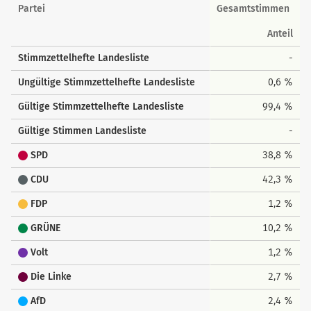
Landesstimmen
Partei
Gesamtstimmen
Anteil
Stimmzettelhefte Landesliste
-
Ungültige Stimmzettelhefte Landesliste
0,6 %
Gültige Stimmzettelhefte Landesliste
99,4 %
Gültige Stimmen Landesliste
-
SPD
38,8 %
CDU
42,3 %
FDP
1,2 %
GRÜNE
10,2 %
Volt
1,2 %
Die Linke
2,7 %
AfD
2,4 %