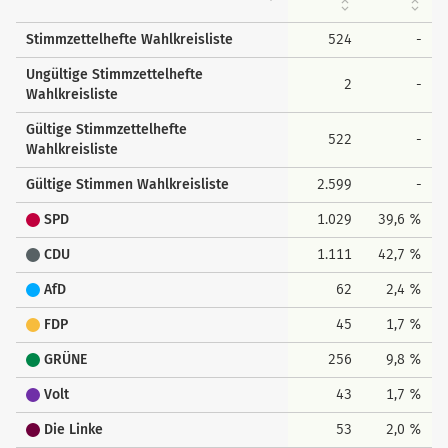
Stimmzettelhefte Wahlkreisliste
524
-
Ungültige Stimmzettelhefte
2
-
Wahlkreisliste
Gültige Stimmzettelhefte
522
-
Wahlkreisliste
Gültige Stimmen Wahlkreisliste
2.599
-
SPD
1.029
39,6 %
CDU
1.111
42,7 %
AfD
62
2,4 %
FDP
45
1,7 %
GRÜNE
256
9,8 %
Volt
43
1,7 %
Die Linke
53
2,0 %