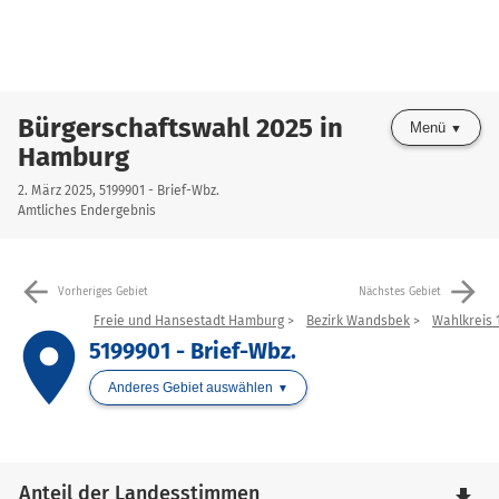
Bürgerschaftswahl 2025 in
Menü
Hamburg
2. März 2025, 5199901 - Brief-Wbz.
Amtliches Endergebnis
arrow_back
arrow_forward
Vorheriges Gebiet
Nächstes Gebiet
Freie und Hansestadt Hamburg
Bezirk Wandsbek
Wahlkreis 1
place
5199901 - Brief-Wbz.
Anderes Gebiet auswählen
Anteil der Landesstimmen
file_download