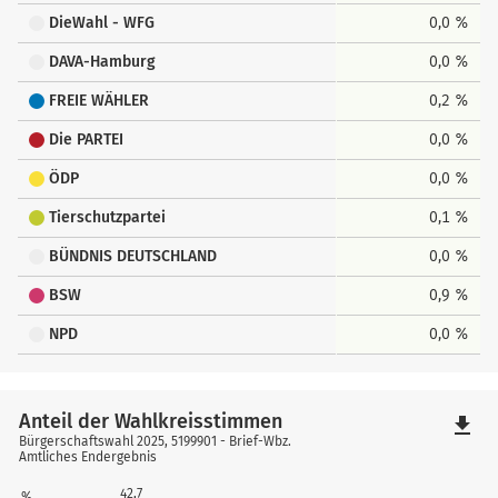
DieWahl - WFG
0,0 %
DAVA-Hamburg
0,0 %
FREIE WÄHLER
0,2 %
Die PARTEI
0,0 %
ÖDP
0,0 %
Tierschutzpartei
0,1 %
BÜNDNIS DEUTSCHLAND
0,0 %
BSW
0,9 %
NPD
0,0 %
Anteil der Wahlkreisstimmen
file_download
Bürgerschaftswahl 2025, 5199901 - Brief-Wbz.
Amtliches Endergebnis
42,7
%