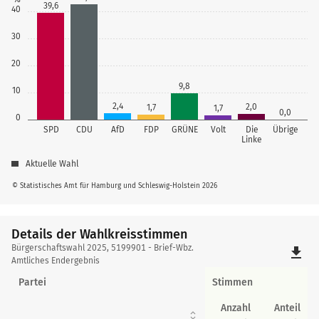
39,6
40
30
20
9,8
10
2,4
2,0
1,7
1,7
0,0
0
SPD
CDU
AfD
FDP
GRÜNE
Volt
Die
Übrige
Linke
Aktuelle Wahl
© Statistisches Amt für Hamburg und Schleswig-Holstein 2026
Details der Wahlkreisstimmen
Details
Bürgerschaftswahl 2025, 5199901 - Brief-Wbz.
file_download
der
Amtliches Endergebnis
Wahlkreisstimmen
Partei
Stimmen
Anzahl
Anteil