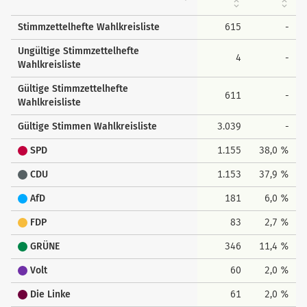
Stimmzettelhefte Wahlkreisliste
615
-
Ungültige Stimmzettelhefte
4
-
Wahlkreisliste
Gültige Stimmzettelhefte
611
-
Wahlkreisliste
Gültige Stimmen Wahlkreisliste
3.039
-
SPD
1.155
38,0 %
CDU
1.153
37,9 %
AfD
181
6,0 %
FDP
83
2,7 %
GRÜNE
346
11,4 %
Volt
60
2,0 %
Die Linke
61
2,0 %