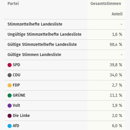
Landesstimmen
Partei
Gesamtstimmen
Anteil
Stimmzettelhefte Landesliste
-
Ungültige Stimmzettelhefte Landesliste
1,6 %
Gültige Stimmzettelhefte Landesliste
98,4 %
Gültige Stimmen Landesliste
-
SPD
39,8 %
CDU
34,0 %
FDP
2,7 %
GRÜNE
11,1 %
Volt
1,9 %
Die Linke
2,0 %
AfD
6,0 %