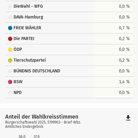
DieWahl - WFG
0,0 %
DAVA-Hamburg
0,0 %
FREIE WÄHLER
0,7 %
Die PARTEI
0,2 %
ÖDP
0,0 %
Tierschutzpartei
0,2 %
BÜNDNIS DEUTSCHLAND
0,0 %
BSW
1,4 %
NPD
0,0 %
Anteil der Wahlkreisstimmen
file_download
Bürgerschaftswahl 2025, 5199903 - Brief-Wbz.
Amtliches Endergebnis
38,0
37,9