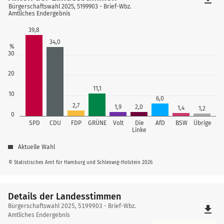
Bürgerschaftswahl 2025, 5199903 - Brief-Wbz.
Amtliches Endergebnis
39,8
34,0
%
30
20
11,1
10
6,0
2,7
1,9
2,0
1,4
1,2
0
SPD
CDU
FDP
GRÜNE
Volt
Die
AfD
BSW
Übrige
Linke
Aktuelle Wahl
© Statistisches Amt für Hamburg und Schleswig-Holstein 2026
Details der Landesstimmen
Details
Bürgerschaftswahl 2025, 5199903 - Brief-Wbz.
file_download
der
Amtliches Endergebnis