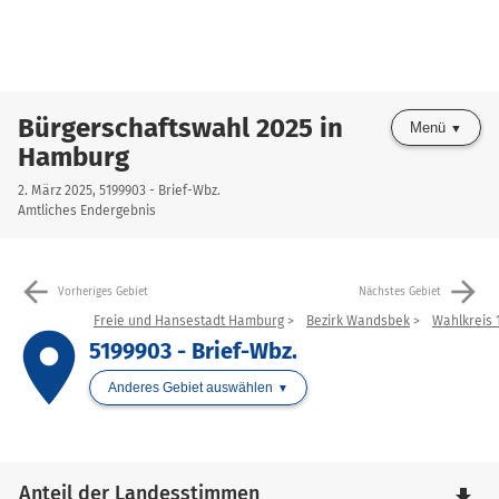
Bürgerschaftswahl 2025 in
Menü
Hamburg
2. März 2025, 5199903 - Brief-Wbz.
Amtliches Endergebnis
arrow_back
arrow_forward
Vorheriges Gebiet
Nächstes Gebiet
Freie und Hansestadt Hamburg
Bezirk Wandsbek
Wahlkreis 1
place
5199903 - Brief-Wbz.
Anderes Gebiet auswählen
Anteil der Landesstimmen
file_download