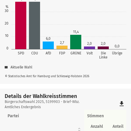
%
30
20
11,4
10
6,0
2,7
2,0
2,0
0,0
0
SPD
CDU
AfD
FDP
GRÜNE
Volt
Die
Übrige
Linke
Aktuelle Wahl
© Statistisches Amt für Hamburg und Schleswig-Holstein 2026
Details der Wahlkreisstimmen
Details
Bürgerschaftswahl 2025, 5199903 - Brief-Wbz.
file_download
der
Amtliches Endergebnis
Wahlkreisstimmen
Partei
Stimmen
Anzahl
Anteil