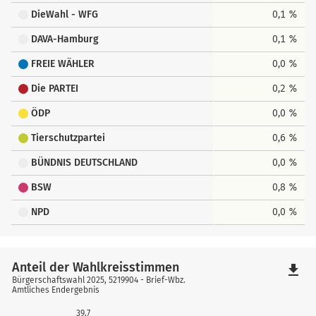
DieWahl - WFG
0,1 %
DAVA-Hamburg
0,1 %
FREIE WÄHLER
0,0 %
Die PARTEI
0,2 %
ÖDP
0,0 %
Tierschutzpartei
0,6 %
BÜNDNIS DEUTSCHLAND
0,0 %
BSW
0,8 %
NPD
0,0 %
Anteil der Wahlkreisstimmen
file_download
Bürgerschaftswahl 2025, 5219904 - Brief-Wbz.
Amtliches Endergebnis
39,7