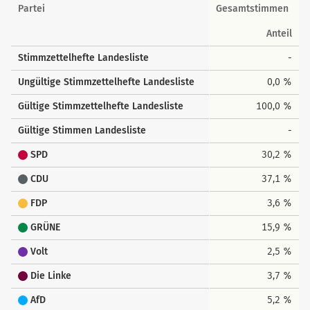
Landesstimmen
Partei
Gesamtstimmen
Anteil
Stimmzettelhefte Landesliste
-
Ungültige Stimmzettelhefte Landesliste
0,0 %
Gültige Stimmzettelhefte Landesliste
100,0 %
Gültige Stimmen Landesliste
-
SPD
30,2 %
CDU
37,1 %
FDP
3,6 %
GRÜNE
15,9 %
Volt
2,5 %
Die Linke
3,7 %
AfD
5,2 %