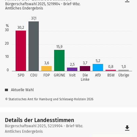
Bürgerschaftswahl 2025, 5219904 - Brief-Wbz.
Amtliches Endergebnis
37,1
%
30,2
30
20
15,9
10
5,2
3,6
3,7
2,5
0,8
1,0
0
SPD
CDU
FDP
GRÜNE
Volt
Die
AfD
BSW
Übrige
Linke
Aktuelle Wahl
© Statistisches Amt für Hamburg und Schleswig-Holstein 2026
Details der Landesstimmen
Details
Bürgerschaftswahl 2025, 5219904 - Brief-Wbz.
file_download
der
Amtliches Endergebnis