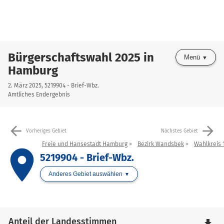
Bürgerschaftswahl 2025 in
Menü
Hamburg
2. März 2025, 5219904 - Brief-Wbz.
Amtliches Endergebnis
arrow_back
arrow_forward
Vorheriges Gebiet
Nächstes Gebiet
Freie und Hansestadt Hamburg
Bezirk Wandsbek
Wahlkreis 1
place
5219904 - Brief-Wbz.
Anderes Gebiet auswählen
Anteil der Landesstimmen
file_download