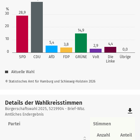
%
28,9
30
20
14,9
10
5,4
4,4
3,8
2,9
0,0
0
SPD
CDU
AfD
FDP
GRÜNE
Volt
Die
Übrige
Linke
Aktuelle Wahl
© Statistisches Amt für Hamburg und Schleswig-Holstein 2026
Details der Wahlkreisstimmen
Details
Bürgerschaftswahl 2025, 5219904 - Brief-Wbz.
file_download
der
Amtliches Endergebnis
Wahlkreisstimmen
Partei
Stimmen
Anzahl
Anteil