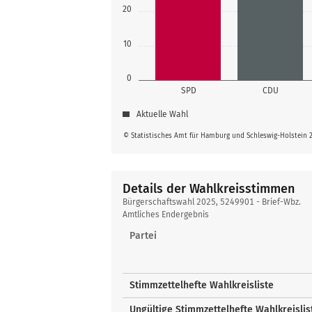
20
10
0
SPD
CDU
Aktuelle Wahl
© Statistisches Amt für Hamburg und Schleswig-Holstein 
Details der Wahlkreisstimmen
Details
Bürgerschaftswahl 2025, 5249901 - Brief-Wbz.
der
Amtliches Endergebnis
Wahlkreisstimmen
Partei
Stimmzettelhefte Wahlkreisliste
Ungültige Stimmzettelhefte Wahlkreislis