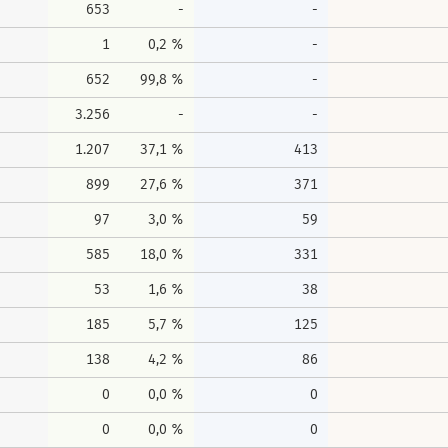
653
-
-
1
0,2 %
-
652
99,8 %
-
3.256
-
-
1.207
37,1 %
413
899
27,6 %
371
97
3,0 %
59
585
18,0 %
331
53
1,6 %
38
185
5,7 %
125
138
4,2 %
86
0
0,0 %
0
0
0,0 %
0