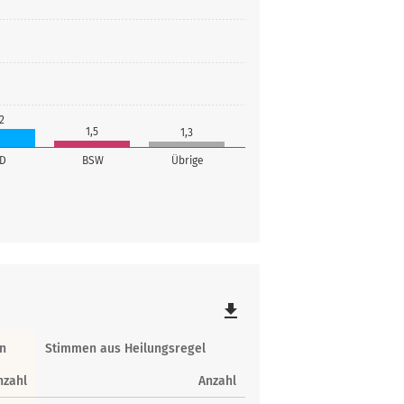
2
1,5
1,3
fD
BSW
Übrige
file_download
n
Stimmen aus Heilungsregel
nzahl
Anzahl