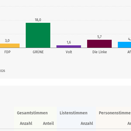
18,0
5,7
4,
3,0
1,6
FDP
GRÜNE
Volt
Die Linke
A
2026
Gesamtstimmen
Listenstimmen
Personenstimme
Anzahl
Anteil
Anzahl
A