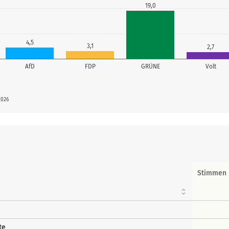
19,0
4,5
3,1
2,7
AfD
FDP
GRÜNE
Volt
2026
Stimmen
te