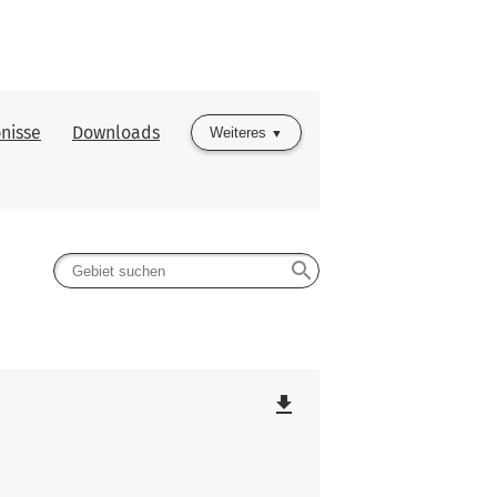
nisse
Downloads
Weiteres
search
file_download