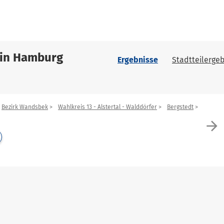
 in Hamburg
Ergebnisse
Stadtteilergeb
Bezirk Wandsbek
Wahlkreis 13 - Alstertal - Walddörfer
Bergstedt
arrow_forward