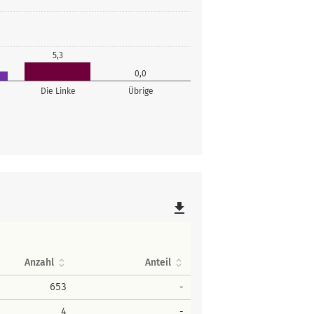
5,3
0,0
Die Linke
Übrige
file_download
Anzahl
Anteil
653
-
4
-