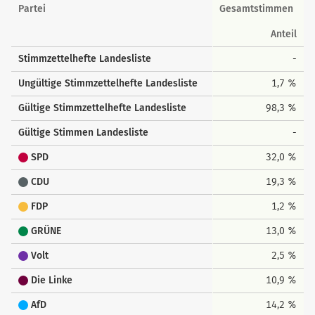
Landesstimmen
Partei
Gesamtstimmen
Anteil
Stimmzettelhefte Landesliste
-
Ungültige Stimmzettelhefte Landesliste
1,7 %
Gültige Stimmzettelhefte Landesliste
98,3 %
Gültige Stimmen Landesliste
-
SPD
32,0 %
CDU
19,3 %
FDP
1,2 %
GRÜNE
13,0 %
Volt
2,5 %
Die Linke
10,9 %
AfD
14,2 %