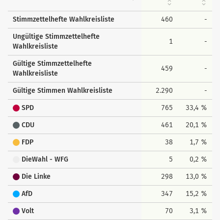
Stimmzettelhefte Wahlkreisliste
460
-
Ungültige Stimmzettelhefte
1
-
Wahlkreisliste
Gültige Stimmzettelhefte
459
-
Wahlkreisliste
Gültige Stimmen Wahlkreisliste
2.290
-
SPD
765
33,4 %
CDU
461
20,1 %
FDP
38
1,7 %
DieWahl - WFG
5
0,2 %
Die Linke
298
13,0 %
AfD
347
15,2 %
Volt
70
3,1 %