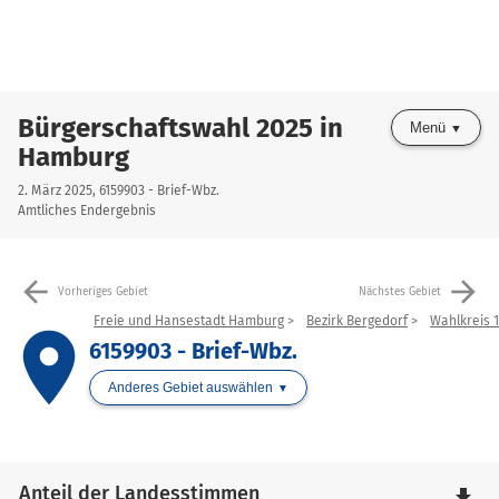
Bürgerschaftswahl 2025 in
Menü
Hamburg
2. März 2025, 6159903 - Brief-Wbz.
Amtliches Endergebnis
arrow_back
arrow_forward
Vorheriges Gebiet
Nächstes Gebiet
Freie und Hansestadt Hamburg
Bezirk Bergedorf
Wahlkreis 1
place
6159903 - Brief-Wbz.
Anderes Gebiet auswählen
Anteil der Landesstimmen
file_download