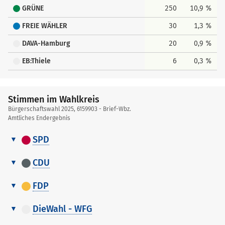
GRÜNE
250
10,9 %
FREIE WÄHLER
30
1,3 %
DAVA-Hamburg
20
0,9 %
EB:Thiele
6
0,3 %
Stimmen im Wahlkreis
Bürgerschaftswahl 2025, 6159903 - Brief-Wbz.
Amtliches Endergebnis
SPD
Stimmen
Nr.
Name, Vorname
Stimmen
Gewählt
im
CDU
Wahlkreis
Stimmen
1
Hansen, Nils
422
Nr.
Name, Vorname
Stimmen
Gewählt
im
FDP
Wahlkreis
2
Gündüz, Simone
61
Stimmen
1
Gladiator, Dennis
226
Nr.
Stimmen
im
DieWahl - WFG
3
Schütze, Michael
25
Name, Vorname
Gewählt
Wahlkreis
2
Pelch, Stephanie
25
Stimmen