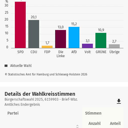
%
30
25
20,1
20
15,2
15
13,0
10,9
10
5
3,1
2,7
1,7
0
SPD
CDU
FDP
Die
AfD
Volt
GRÜNE
Übrige
Linke
Aktuelle Wahl
© Statistisches Amt für Hamburg und Schleswig-Holstein 2026
Details der Wahlkreisstimmen
Details
Bürgerschaftswahl 2025, 6159903 - Brief-Wbz.
file_download
der
Amtliches Endergebnis
Wahlkreisstimmen
Partei
Stimmen
Anzahl
Anteil