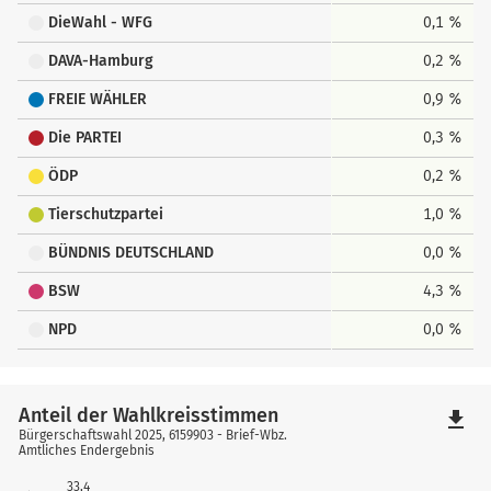
DieWahl - WFG
0,1 %
DAVA-Hamburg
0,2 %
FREIE WÄHLER
0,9 %
Die PARTEI
0,3 %
ÖDP
0,2 %
Tierschutzpartei
1,0 %
BÜNDNIS DEUTSCHLAND
0,0 %
BSW
4,3 %
NPD
0,0 %
Anteil der Wahlkreisstimmen
file_download
Bürgerschaftswahl 2025, 6159903 - Brief-Wbz.
Amtliches Endergebnis
33,4