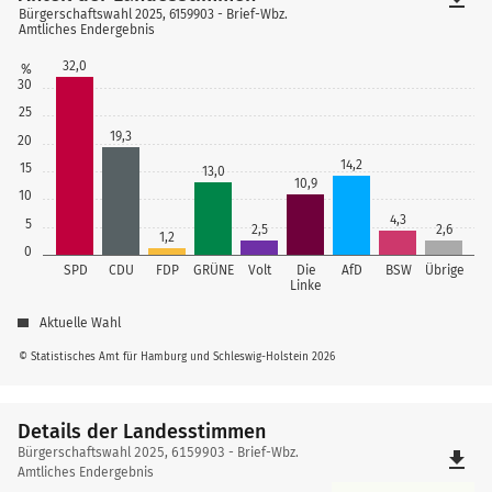
Bürgerschaftswahl 2025, 6159903 - Brief-Wbz.
Amtliches Endergebnis
32,0
%
30
25
19,3
20
14,2
15
13,0
10,9
10
4,3
5
2,5
2,6
1,2
0
SPD
CDU
FDP
GRÜNE
Volt
Die
AfD
BSW
Übrige
Linke
Aktuelle Wahl
© Statistisches Amt für Hamburg und Schleswig-Holstein 2026
Details der Landesstimmen
Details
Bürgerschaftswahl 2025, 6159903 - Brief-Wbz.
file_download
der
Amtliches Endergebnis