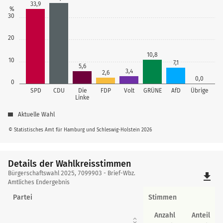
33,9
%
30
20
10,8
10
7,1
5,6
3,4
2,6
0,0
0
SPD
CDU
Die
FDP
Volt
GRÜNE
AfD
Übrige
Linke
Aktuelle Wahl
© Statistisches Amt für Hamburg und Schleswig-Holstein 2026
Details der Wahlkreisstimmen
Details
Bürgerschaftswahl 2025, 7099903 - Brief-Wbz.
file_download
der
Amtliches Endergebnis
Wahlkreisstimmen
Partei
Stimmen
Anzahl
Anteil