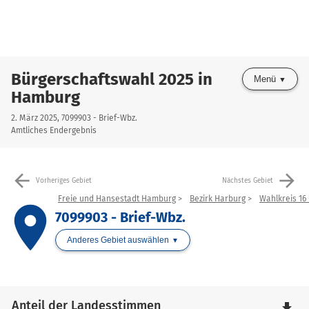
Bürgerschaftswahl 2025 in
Menü
Hamburg
2. März 2025, 7099903 - Brief-Wbz.
Amtliches Endergebnis
arrow_back
arrow_forward
Vorheriges Gebiet
Nächstes Gebiet
Freie und Hansestadt Hamburg
Bezirk Harburg
Wahlkreis 16
place
7099903 - Brief-Wbz.
Anderes Gebiet auswählen
Anteil der Landesstimmen
file_download