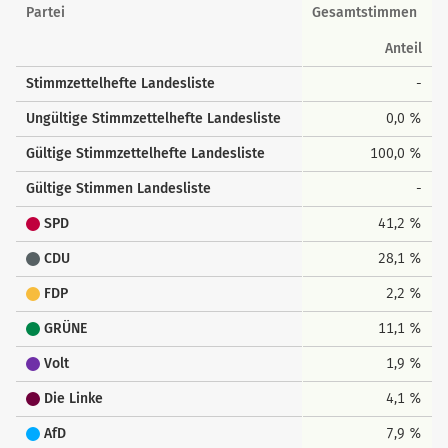
Landesstimmen
Partei
Gesamtstimmen
Anteil
Stimmzettelhefte Landesliste
-
Ungültige Stimmzettelhefte Landesliste
0,0 %
Gültige Stimmzettelhefte Landesliste
100,0 %
Gültige Stimmen Landesliste
-
SPD
41,2 %
CDU
28,1 %
FDP
2,2 %
GRÜNE
11,1 %
Volt
1,9 %
Die Linke
4,1 %
AfD
7,9 %