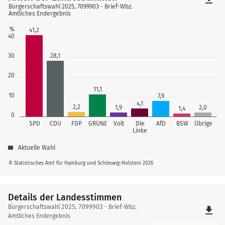
Bürgerschaftswahl 2025, 7099903 - Brief-Wbz.
Amtliches Endergebnis
%
41,2
40
30
28,1
20
11,1
10
7,9
4,1
2,2
1,9
2,0
1,4
0
SPD
CDU
FDP
GRÜNE
Volt
Die
AfD
BSW
Übrige
Linke
Aktuelle Wahl
© Statistisches Amt für Hamburg und Schleswig-Holstein 2026
Details der Landesstimmen
Details
Bürgerschaftswahl 2025, 7099903 - Brief-Wbz.
file_download
der
Amtliches Endergebnis