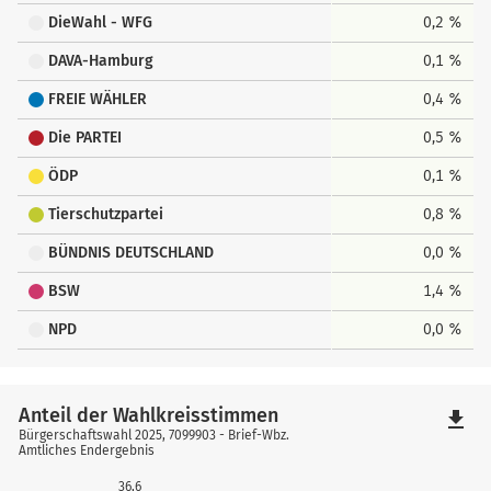
DieWahl - WFG
0,2 %
DAVA-Hamburg
0,1 %
FREIE WÄHLER
0,4 %
Die PARTEI
0,5 %
ÖDP
0,1 %
Tierschutzpartei
0,8 %
BÜNDNIS DEUTSCHLAND
0,0 %
BSW
1,4 %
NPD
0,0 %
Anteil der Wahlkreisstimmen
file_download
Bürgerschaftswahl 2025, 7099903 - Brief-Wbz.
Amtliches Endergebnis
36,6