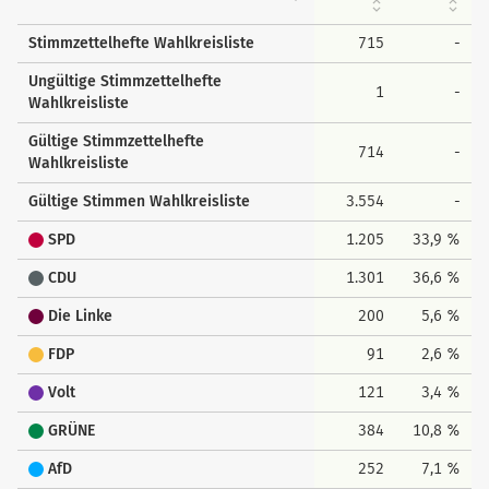
Stimmzettelhefte Wahlkreisliste
715
-
Ungültige Stimmzettelhefte
1
-
Wahlkreisliste
Gültige Stimmzettelhefte
714
-
Wahlkreisliste
Gültige Stimmen Wahlkreisliste
3.554
-
SPD
1.205
33,9 %
CDU
1.301
36,6 %
Die Linke
200
5,6 %
FDP
91
2,6 %
Volt
121
3,4 %
GRÜNE
384
10,8 %
AfD
252
7,1 %