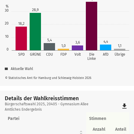
%
28,9
30
20
18,2
10
5,4
4,4
3,6
1,0
1,1
0
SPD
GRÜNE
CDU
FDP
Volt
Die
AfD
Übrige
Linke
Aktuelle Wahl
© Statistisches Amt für Hamburg und Schleswig-Holstein 2026
Details der Wahlkreisstimmen
Details
Bürgerschaftswahl 2025, 20405 - Gymnasium Allee
file_download
der
Amtliches Endergebnis
Wahlkreisstimmen
Partei
Stimmen
Anzahl
Anteil