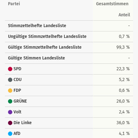
Landesstimmen
Partei
Gesamtstimmen
Anteil
Stimmzettelhefte Landesliste
-
Ungültige Stimmzettelhefte Landesliste
0,7 %
Gültige Stimmzettelhefte Landesliste
99,3 %
Gültige Stimmen Landesliste
-
SPD
22,3 %
CDU
5,2 %
FDP
0,6 %
GRÜNE
26,0 %
Volt
2,4 %
Die Linke
36,0 %
AfD
4,1 %