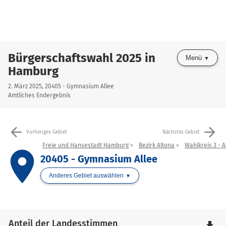
Bürgerschaftswahl 2025 in
Menü
Hamburg
2. März 2025, 20405 - Gymnasium Allee
Amtliches Endergebnis
arrow_back
arrow_forward
Vorheriges Gebiet
Nächstes Gebiet
Freie und Hansestadt Hamburg
Bezirk Altona
Wahlkreis 3 - A
place
20405 - Gymnasium Allee
Anderes Gebiet auswählen
Anteil der Landesstimmen
file_download