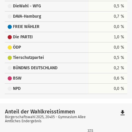
DieWahl - WFG
0,5 %
DAVA-Hamburg
0,7 %
FREIE WÄHLER
0,0 %
Die PARTEI
1,0 %
ÖDP
0,0 %
Tierschutzpartei
0,5 %
BÜNDNIS DEUTSCHLAND
0,2 %
BSW
0,6 %
NPD
0,0 %
Anteil der Wahlkreisstimmen
file_download
Bürgerschaftswahl 2025, 20405 - Gymnasium Allee
Amtliches Endergebnis
37,5