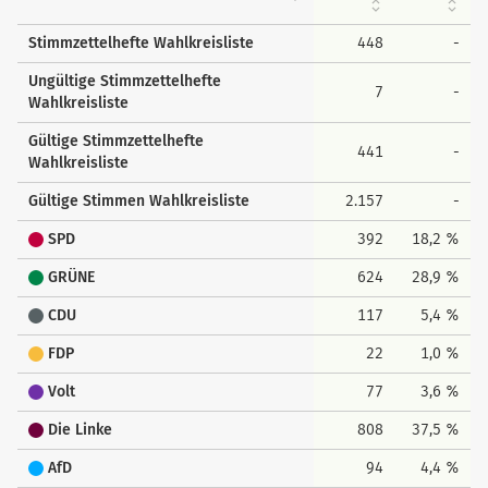
Stimmzettelhefte Wahlkreisliste
448
-
Ungültige Stimmzettelhefte
7
-
Wahlkreisliste
Gültige Stimmzettelhefte
441
-
Wahlkreisliste
Gültige Stimmen Wahlkreisliste
2.157
-
SPD
392
18,2 %
GRÜNE
624
28,9 %
CDU
117
5,4 %
FDP
22
1,0 %
Volt
77
3,6 %
Die Linke
808
37,5 %
AfD
94
4,4 %