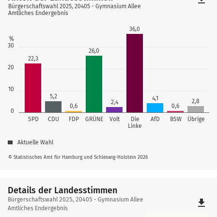
Bürgerschaftswahl 2025, 20405 - Gymnasium Allee
Amtliches Endergebnis
36,0
%
30
26,0
22,3
20
10
5,2
4,1
2,8
2,4
0,6
0,6
0
SPD
CDU
FDP
GRÜNE
Volt
Die
AfD
BSW
Übrige
Linke
Aktuelle Wahl
© Statistisches Amt für Hamburg und Schleswig-Holstein 2026
Details der Landesstimmen
Details
Bürgerschaftswahl 2025, 20405 - Gymnasium Allee
file_download
der
Amtliches Endergebnis