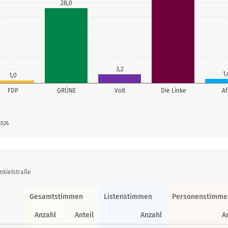
28,0
3,2
1,
1,0
FDP
GRÜNE
Volt
Die Linke
A
2026
nkielstraße
Gesamtstimmen
Listenstimmen
Personenstimme
Anzahl
Anteil
Anzahl
A