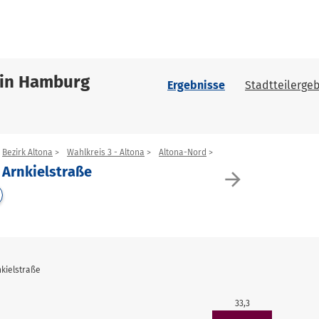
 in Hamburg
Ergebnisse
Stadtteilergeb
Bezirk Altona
Wahlkreis 3 - Altona
Altona-Nord
 Arnkielstraße
arrow_forward
kielstraße
33,3