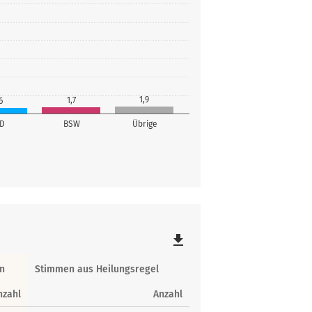
1,9
1,7
6
fD
BSW
Übrige
file_download
n
Stimmen aus Heilungsregel
nzahl
Anzahl