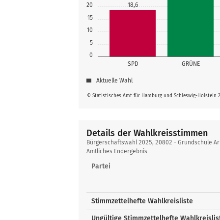
20
18,6
15
10
5
0
SPD
GRÜNE
Aktuelle Wahl
© Statistisches Amt für Hamburg und Schleswig-Holstein 
Details der Wahlkreisstimmen
Details
Bürgerschaftswahl 2025, 20802 - Grundschule Ar
der
Amtliches Endergebnis
Wahlkreisstimmen
Partei
Stimmzettelhefte Wahlkreisliste
Ungültige Stimmzettelhefte Wahlkreislis