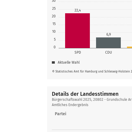
30
25
22,4
20
15
10
6,9
5
0
SPD
CDU
Aktuelle Wahl
© Statistisches Amt für Hamburg und Schleswig-Holstein 
Details der Landesstimmen
Details
Bürgerschaftswahl 2025, 20802 - Grundschule Ar
der
Amtliches Endergebnis
Landesstimmen
Partei