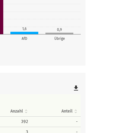
1,6
0,9
AfD
Übrige
file_download
Anzahl
Anteil
392
-
3
-