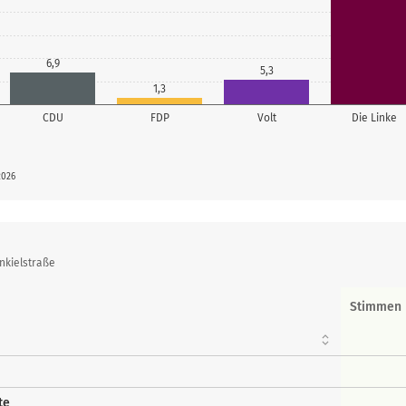
6,9
5,3
1,3
CDU
FDP
Volt
Die Linke
2026
nkielstraße
Stimmen
te