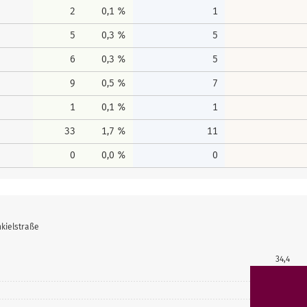
2
0,1 %
1
5
0,3 %
5
6
0,3 %
5
9
0,5 %
7
1
0,1 %
1
33
1,7 %
11
0
0,0 %
0
kielstraße
34,4