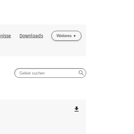
nisse
Downloads
Weiteres
search
file_download