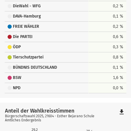
DieWahl - WFG
0,2 %
DAVA-Hamburg
0,1 %
FREIE WÄHLER
0,2 %
Die PARTEI
0,6 %
ÖDP
0,3 %
Tierschutzpartei
0,8 %
BÜNDNIS DEUTSCHLAND
0,1 %
BSW
1,6 %
NPD
0,0 %
Anteil der Wahlkreisstimmen
file_download
Bürgerschaftswahl 2025, 21604 - Esther Bejarano Schule
Amtliches Endergebnis
29,2