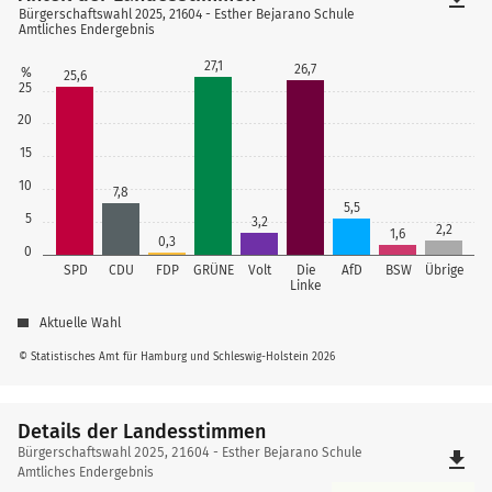
Bürgerschaftswahl 2025, 21604 - Esther Bejarano Schule
Amtliches Endergebnis
27,1
26,7
%
25,6
25
20
15
10
7,8
5,5
5
3,2
2,2
1,6
0,3
0
SPD
CDU
FDP
GRÜNE
Volt
Die
AfD
BSW
Übrige
Linke
Aktuelle Wahl
© Statistisches Amt für Hamburg und Schleswig-Holstein 2026
Details der Landesstimmen
Details
Bürgerschaftswahl 2025, 21604 - Esther Bejarano Schule
file_download
der
Amtliches Endergebnis