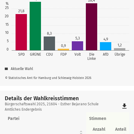
28,4
%
25
21,8
20
15
10
8,3
5,3
4,9
5
1,2
0,9
0
SPD
GRÜNE
CDU
FDP
Volt
Die
AfD
Übrige
Linke
Aktuelle Wahl
© Statistisches Amt für Hamburg und Schleswig-Holstein 2026
Details der Wahlkreisstimmen
Details
Bürgerschaftswahl 2025, 21604 - Esther Bejarano Schule
file_download
der
Amtliches Endergebnis
Wahlkreisstimmen
Partei
Stimmen
Anzahl
Anteil