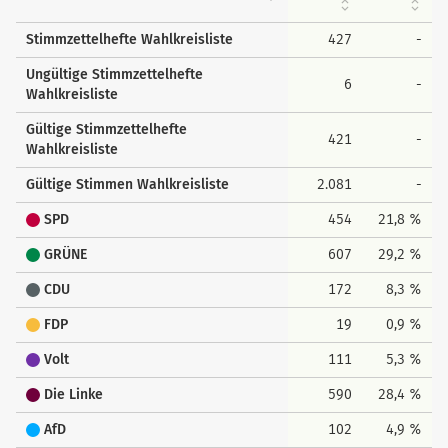
Stimmzettelhefte Wahlkreisliste
427
-
Ungültige Stimmzettelhefte
6
-
Wahlkreisliste
Gültige Stimmzettelhefte
421
-
Wahlkreisliste
Gültige Stimmen Wahlkreisliste
2.081
-
SPD
454
21,8 %
GRÜNE
607
29,2 %
CDU
172
8,3 %
FDP
19
0,9 %
Volt
111
5,3 %
Die Linke
590
28,4 %
AfD
102
4,9 %