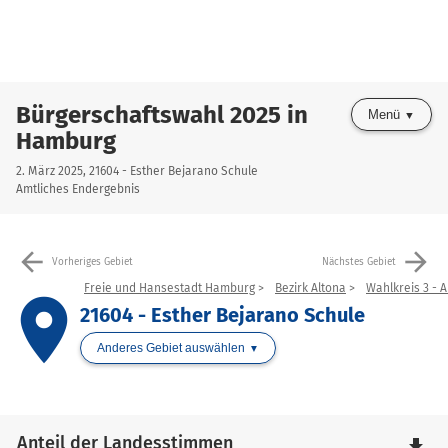
Bürgerschaftswahl 2025 in
Menü
Hamburg
2. März 2025, 21604 - Esther Bejarano Schule
Amtliches Endergebnis
arrow_back
arrow_forward
Vorheriges Gebiet
Nächstes Gebiet
Freie und Hansestadt Hamburg
Bezirk Altona
Wahlkreis 3 - A
place
21604 - Esther Bejarano Schule
Anderes Gebiet auswählen
Anteil der Landesstimmen
file_download