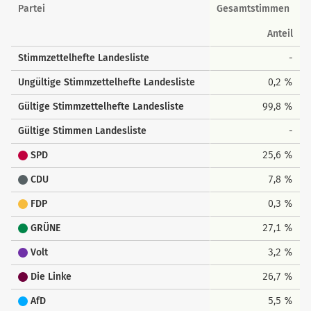
Landesstimmen
Partei
Gesamtstimmen
Anteil
Stimmzettelhefte Landesliste
-
Ungültige Stimmzettelhefte Landesliste
0,2 %
Gültige Stimmzettelhefte Landesliste
99,8 %
Gültige Stimmen Landesliste
-
SPD
25,6 %
CDU
7,8 %
FDP
0,3 %
GRÜNE
27,1 %
Volt
3,2 %
Die Linke
26,7 %
AfD
5,5 %