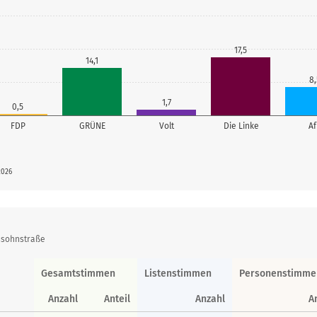
17,5
14,1
8,
1,7
0,5
FDP
GRÜNE
Volt
Die Linke
A
2026
ssohnstraße
Gesamtstimmen
Listenstimmen
Personenstimme
Anzahl
Anteil
Anzahl
A