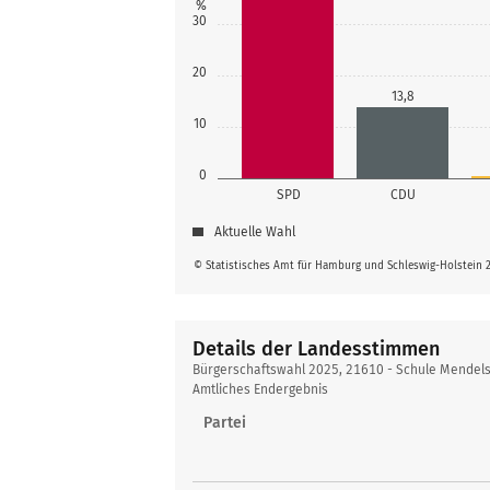
%
30
20
13,8
10
0
SPD
CDU
Aktuelle Wahl
© Statistisches Amt für Hamburg und Schleswig-Holstein 
Details der Landesstimmen
Details
Bürgerschaftswahl 2025, 21610 - Schule Mendel
der
Amtliches Endergebnis
Landesstimmen
Partei