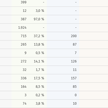
399
-
-
12
3,0 %
-
387
97,0 %
-
1.924
-
-
715
37,2 %
200
265
13,8 %
87
9
0,5 %
7
272
14,1 %
126
32
1,7 %
11
336
17,5 %
157
164
8,5 %
85
3
0,2 %
0
74
3,8 %
10