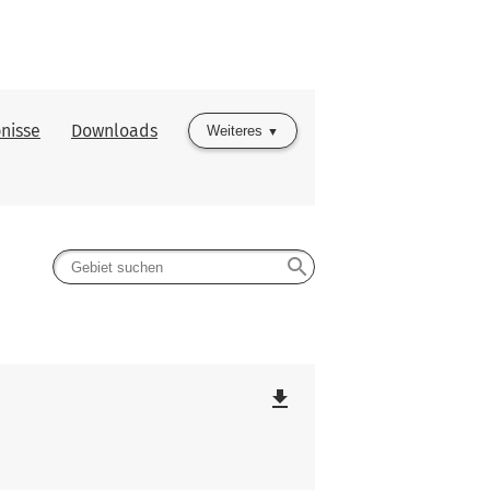
nisse
Downloads
Weiteres
search
file_download