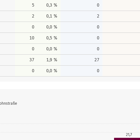
5
0,3 %
0
2
0,1 %
2
0
0,0 %
0
10
0,5 %
0
0
0,0 %
0
37
1,9 %
27
0
0,0 %
0
sohnstraße
21,7