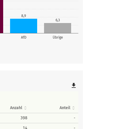
8,9
6,3
AfD
Übrige
file_download
Anzahl
Anteil
398
-
14
-