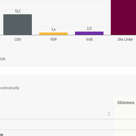
12,1
2,0
1,4
CDU
FDP
Volt
Die Linke
2026
ssohnstraße
Stimmen
te