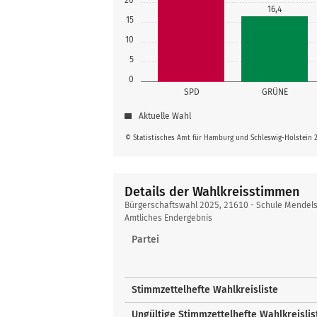
16,4
15
10
5
0
SPD
GRÜNE
Aktuelle Wahl
© Statistisches Amt für Hamburg und Schleswig-Holstein 
Details der Wahlkreisstimmen
Details
Bürgerschaftswahl 2025, 21610 - Schule Mendel
der
Amtliches Endergebnis
Wahlkreisstimmen
Partei
Stimmzettelhefte Wahlkreisliste
Ungültige Stimmzettelhefte Wahlkreislis