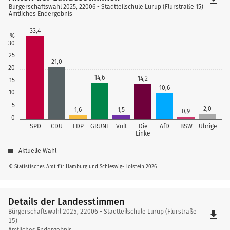
Bürgerschaftswahl 2025, 22006 - Stadtteilschule Lurup (Flurstraße 15)
Amtliches Endergebnis
33,4
%
30
25
21,0
20
14,6
14,2
15
10,6
10
5
2,0
1,6
1,5
0,9
0
SPD
CDU
FDP
GRÜNE
Volt
Die
AfD
BSW
Übrige
Linke
Aktuelle Wahl
© Statistisches Amt für Hamburg und Schleswig-Holstein 2026
Details der Landesstimmen
Details
Bürgerschaftswahl 2025, 22006 - Stadtteilschule Lurup (Flurstraße
file_download
der
15)