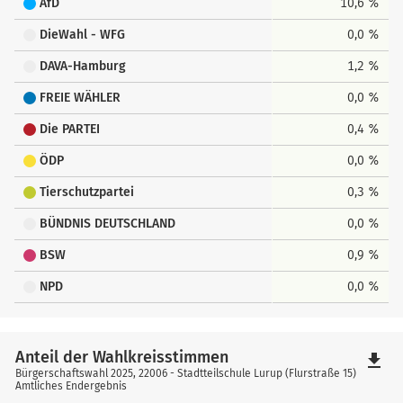
AfD
10,6 %
DieWahl - WFG
0,0 %
DAVA-Hamburg
1,2 %
FREIE WÄHLER
0,0 %
Die PARTEI
0,4 %
ÖDP
0,0 %
Tierschutzpartei
0,3 %
BÜNDNIS DEUTSCHLAND
0,0 %
BSW
0,9 %
NPD
0,0 %
Anteil der Wahlkreisstimmen
file_download
Bürgerschaftswahl 2025, 22006 - Stadtteilschule Lurup (Flurstraße 15)
Amtliches Endergebnis