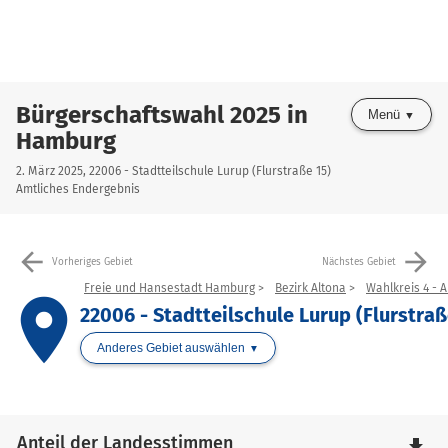
Bürgerschaftswahl 2025 in
Menü
Hamburg
2. März 2025, 22006 - Stadtteilschule Lurup (Flurstraße 15)
Amtliches Endergebnis
arrow_back
arrow_forward
Vorheriges Gebiet
Nächstes Gebiet
Freie und Hansestadt Hamburg
Bezirk Altona
Wahlkreis 4 - 
place
22006 - Stadtteilschule Lurup (Flurstraß
Anderes Gebiet auswählen
Anteil der Landesstimmen
file_download