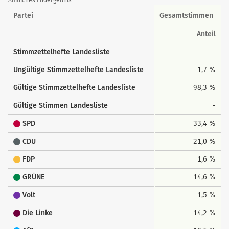
Amtliches Endergebnis
Landesstimmen
Partei
Gesamtstimmen
Anteil
Stimmzettelhefte Landesliste
-
Ungültige Stimmzettelhefte Landesliste
1,7 %
Gültige Stimmzettelhefte Landesliste
98,3 %
Gültige Stimmen Landesliste
-
SPD
33,4 %
CDU
21,0 %
FDP
1,6 %
GRÜNE
14,6 %
Volt
1,5 %
Die Linke
14,2 %