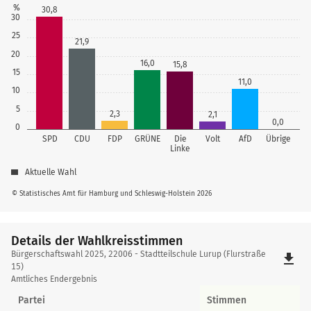
%
30,8
30
25
21,9
20
16,0
15,8
15
11,0
10
5
2,3
2,1
0,0
0
SPD
CDU
FDP
GRÜNE
Die
Volt
AfD
Übrige
Linke
Aktuelle Wahl
© Statistisches Amt für Hamburg und Schleswig-Holstein 2026
Details der Wahlkreisstimmen
Details
Bürgerschaftswahl 2025, 22006 - Stadtteilschule Lurup (Flurstraße
file_download
der
15)
Amtliches Endergebnis
Wahlkreisstimmen
Partei
Stimmen