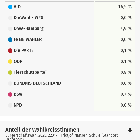
AfD
16,5 %
DieWahl - WFG
0,0 %
DAVA-Hamburg
4,9 %
FREIE WÄHLER
0,0 %
Die PARTEI
0,1 %
ÖDP
0,1 %
Tierschutzpartei
0,8 %
BÜNDNIS DEUTSCHLAND
0,0 %
BSW
0,7 %
NPD
0,0 %
Anteil der Wahlkreisstimmen
file_download
Bürgerschaftswahl 2025, 22017 - Fridtjof-Nansen-Schule (Standort
Fahrenort)