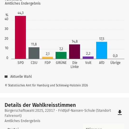
Amtliches Endergebnis
44,3
%
40
30
20
17,5
14,8
11,8
10
7,2
2,2
2,1
0,0
0
SPD
CDU
FDP
GRÜNE
Die
Volt
AfD
Übrige
Linke
Aktuelle Wahl
© Statistisches Amt für Hamburg und Schleswig-Holstein 2026
Details der Wahlkreisstimmen
Details
Bürgerschaftswahl 2025, 22017 - Fridtjof-Nansen-Schule (Standort
file_download
der
Fahrenort)
Amtliches Endergebnis
Wahlkreisstimmen