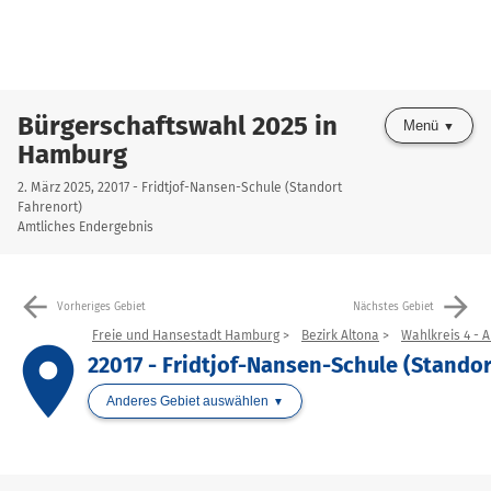
Bürgerschaftswahl 2025 in
Menü
Hamburg
2. März 2025, 22017 - Fridtjof-Nansen-Schule (Standort
Fahrenort)
Amtliches Endergebnis
arrow_back
arrow_forward
Vorheriges Gebiet
Nächstes Gebiet
Freie und Hansestadt Hamburg
Bezirk Altona
Wahlkreis 4 - 
place
22017 - Fridtjof-Nansen-Schule (Standor
Anderes Gebiet auswählen