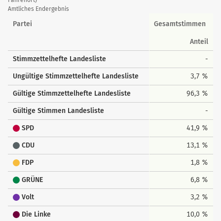
der
Fahrenort)
Amtliches Endergebnis
Landesstimmen
Partei
Gesamtstimmen
Anteil
Stimmzettelhefte Landesliste
-
Ungültige Stimmzettelhefte Landesliste
3,7 %
Gültige Stimmzettelhefte Landesliste
96,3 %
Gültige Stimmen Landesliste
-
SPD
41,9 %
CDU
13,1 %
FDP
1,8 %
GRÜNE
6,8 %
Volt
3,2 %
Die Linke
10,0 %