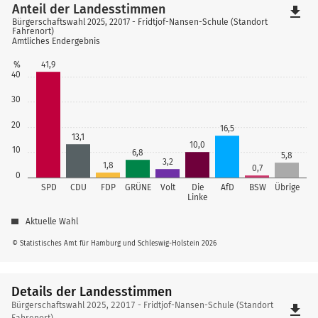
Anteil der Landesstimmen
file_download
Bürgerschaftswahl 2025, 22017 - Fridtjof-Nansen-Schule (Standort
Fahrenort)
Amtliches Endergebnis
%
41,9
40
30
20
16,5
13,1
10,0
10
6,8
5,8
3,2
1,8
0,7
0
SPD
CDU
FDP
GRÜNE
Volt
Die
AfD
BSW
Übrige
Linke
Aktuelle Wahl
© Statistisches Amt für Hamburg und Schleswig-Holstein 2026
Details der Landesstimmen
Details
Bürgerschaftswahl 2025, 22017 - Fridtjof-Nansen-Schule (Standort
file_download