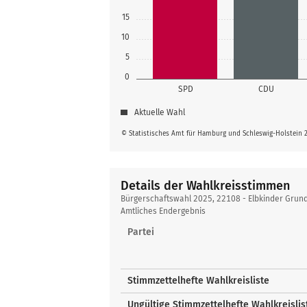
15
10
5
0
SPD
CDU
Aktuelle Wahl
© Statistisches Amt für Hamburg und Schleswig-Holstein 
Details der Wahlkreisstimmen
Details
Bürgerschaftswahl 2025, 22108 - Elbkinder Grun
der
Amtliches Endergebnis
Wahlkreisstimmen
Partei
Stimmzettelhefte Wahlkreisliste
Ungültige Stimmzettelhefte Wahlkreislis