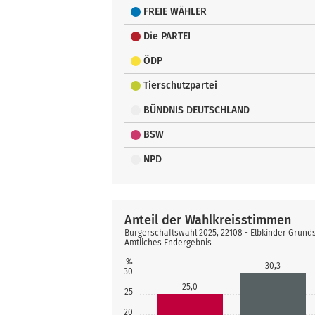
FREIE WÄHLER
Die PARTEI
ÖDP
Tierschutzpartei
BÜNDNIS DEUTSCHLAND
BSW
NPD
Anteil der Wahlkreisstimmen
Bürgerschaftswahl 2025, 22108 - Elbkinder Grund
Amtliches Endergebnis
%
30,3
30
25,0
25
20