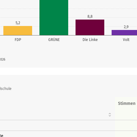
8,8
5,2
2,9
FDP
GRÜNE
Die Linke
Volt
2026
dschule
Stimmen
te