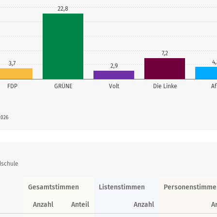
22,8
7,2
4,
3,7
2,9
FDP
GRÜNE
Volt
Die Linke
A
2026
dschule
Gesamtstimmen
Listenstimmen
Personenstimme
Anzahl
Anteil
Anzahl
A