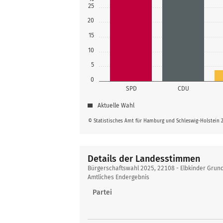
25
20
15
10
5
0
SPD
CDU
Aktuelle Wahl
© Statistisches Amt für Hamburg und Schleswig-Holstein 
Details der Landesstimmen
Details
Bürgerschaftswahl 2025, 22108 - Elbkinder Grun
der
Amtliches Endergebnis
Landesstimmen
Partei