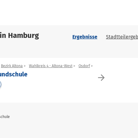
 in Hamburg
Ergebnisse
Stadtteilergeb
Bezirk Altona
Wahlkreis 4 - Altona-West
Osdorf
rundschule
arrow_forward
schule