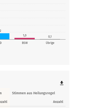
2
1,0
0,1
fD
BSW
Übrige
file_download
n
Stimmen aus Heilungsregel
nzahl
Anzahl