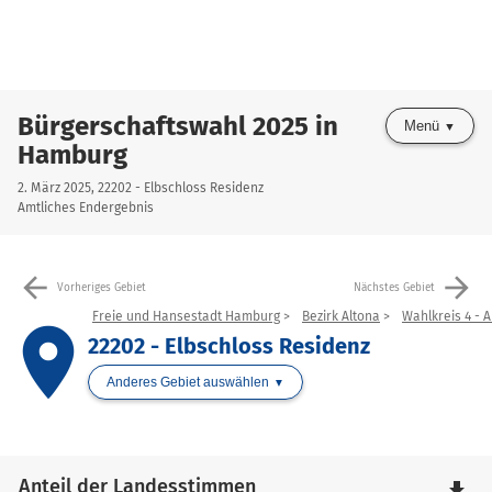
Bürgerschaftswahl 2025 in
Menü
Hamburg
2. März 2025, 22202 - Elbschloss Residenz
Amtliches Endergebnis
arrow_back
arrow_forward
Vorheriges Gebiet
Nächstes Gebiet
Freie und Hansestadt Hamburg
Bezirk Altona
Wahlkreis 4 - 
place
22202 - Elbschloss Residenz
Anderes Gebiet auswählen
Anteil der Landesstimmen
file_download