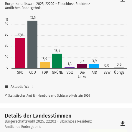
Bürgerschaftswahl 2025, 22202 - Elbschloss Residenz
Amtliches Endergebnis
43,5
%
40
30
27,6
20
13,4
10
5,9
3,9
3,7
1,3
0,6
0,0
0
SPD
CDU
FDP
GRÜNE
Volt
Die
AfD
BSW
Übrige
Linke
Aktuelle Wahl
© Statistisches Amt für Hamburg und Schleswig-Holstein 2026
Details der Landesstimmen
Details
Bürgerschaftswahl 2025, 22202 - Elbschloss Residenz
file_download
der
Amtliches Endergebnis