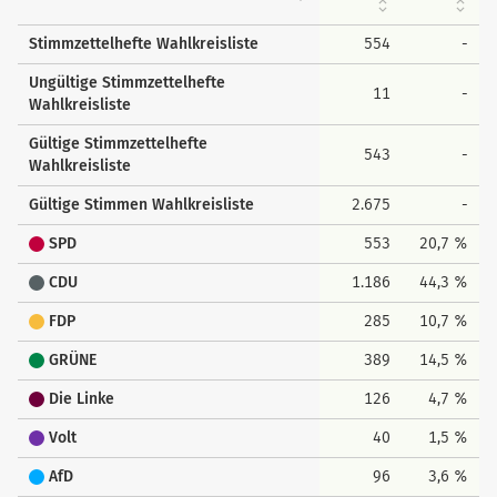
Stimmzettelhefte Wahlkreisliste
554
-
Ungültige Stimmzettelhefte
11
-
Wahlkreisliste
Gültige Stimmzettelhefte
543
-
Wahlkreisliste
Gültige Stimmen Wahlkreisliste
2.675
-
SPD
553
20,7 %
CDU
1.186
44,3 %
FDP
285
10,7 %
GRÜNE
389
14,5 %
Die Linke
126
4,7 %
Volt
40
1,5 %
AfD
96
3,6 %