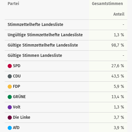
Landesstimmen
Partei
Gesamtstimmen
Anteil
Stimmzettelhefte Landesliste
-
Ungültige Stimmzettelhefte Landesliste
1,3 %
Gültige Stimmzettelhefte Landesliste
98,7 %
Gültige Stimmen Landesliste
-
SPD
27,6 %
CDU
43,5 %
FDP
5,9 %
GRÜNE
13,4 %
Volt
1,3 %
Die Linke
3,7 %
AfD
3,9 %