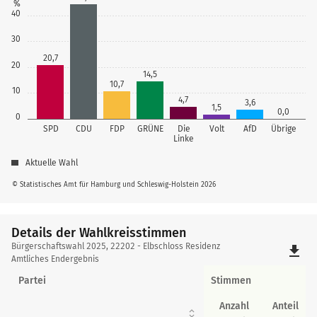
%
40
30
20,7
20
14,5
10,7
10
4,7
3,6
1,5
0,0
0
SPD
CDU
FDP
GRÜNE
Die
Volt
AfD
Übrige
Linke
Aktuelle Wahl
© Statistisches Amt für Hamburg und Schleswig-Holstein 2026
Details der Wahlkreisstimmen
Details
Bürgerschaftswahl 2025, 22202 - Elbschloss Residenz
file_download
der
Amtliches Endergebnis
Wahlkreisstimmen
Partei
Stimmen
Anzahl
Anteil