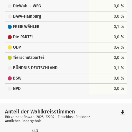
DieWahl - WFG
0,0 %
DAVA-Hamburg
0,0 %
FREIE WÄHLER
0,1 %
Die PARTEI
0,0 %
ÖDP
0,4 %
Tierschutzpartei
0,0 %
BÜNDNIS DEUTSCHLAND
0,1 %
BSW
0,0 %
NPD
0,0 %
Anteil der Wahlkreisstimmen
file_download
Bürgerschaftswahl 2025, 22202 - Elbschloss Residenz
Amtliches Endergebnis
44,3