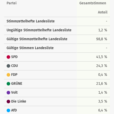
Landesstimmen
Partei
Gesamtstimmen
Anteil
Stimmzettelhefte Landesliste
-
Ungültige Stimmzettelhefte Landesliste
1,2 %
Gültige Stimmzettelhefte Landesliste
98,8 %
Gültige Stimmen Landesliste
-
SPD
41,5 %
CDU
24,3 %
FDP
0,4 %
GRÜNE
21,6 %
Volt
1,4 %
Die Linke
3,5 %
AfD
6,4 %