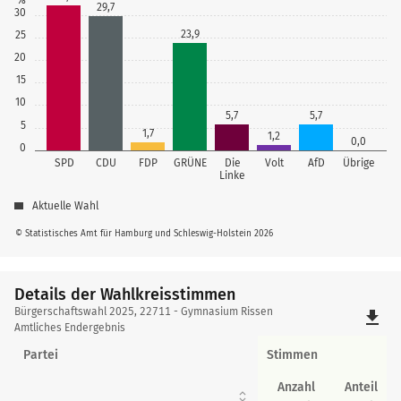
29,7
30
23,9
25
20
15
10
5,7
5,7
5
1,7
1,2
0,0
0
SPD
CDU
FDP
GRÜNE
Die
Volt
AfD
Übrige
Linke
Aktuelle Wahl
© Statistisches Amt für Hamburg und Schleswig-Holstein 2026
Details der Wahlkreisstimmen
Details
Bürgerschaftswahl 2025, 22711 - Gymnasium Rissen
file_download
der
Amtliches Endergebnis
Wahlkreisstimmen
Partei
Stimmen
Anzahl
Anteil