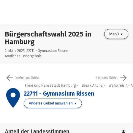
Bürgerschaftswahl 2025 in
Menü
Hamburg
2. März 2025, 22711 - Gymnasium Rissen
Amtliches Endergebnis
arrow_back
arrow_forward
Vorheriges Gebiet
Nächstes Gebiet
Freie und Hansestadt Hamburg
Bezirk Altona
Wahlkreis 4 - 
place
22711 - Gymnasium Rissen
Anderes Gebiet auswählen
Anteil der Landesstimmen
file_download