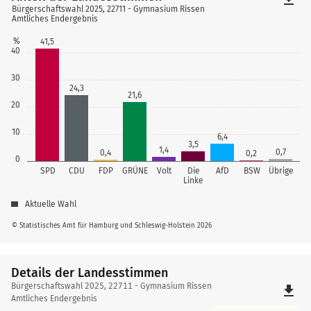
Bürgerschaftswahl 2025, 22711 - Gymnasium Rissen
Amtliches Endergebnis
%
41,5
40
30
24,3
21,6
20
10
6,4
3,5
1,4
0,7
0,4
0,2
0
SPD
CDU
FDP
GRÜNE
Volt
Die
AfD
BSW
Übrige
Linke
Aktuelle Wahl
© Statistisches Amt für Hamburg und Schleswig-Holstein 2026
Details der Landesstimmen
Details
Bürgerschaftswahl 2025, 22711 - Gymnasium Rissen
file_download
der
Amtliches Endergebnis