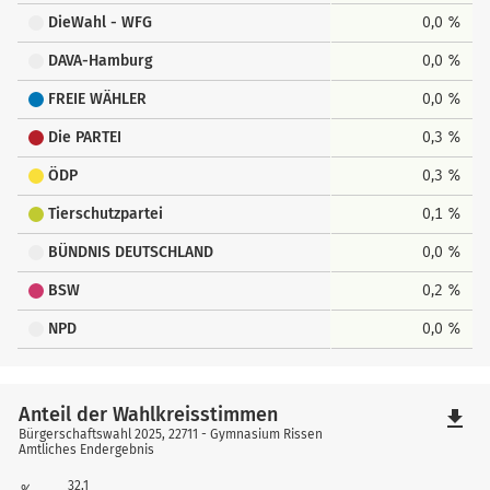
DieWahl - WFG
0,0 %
DAVA-Hamburg
0,0 %
FREIE WÄHLER
0,0 %
Die PARTEI
0,3 %
ÖDP
0,3 %
Tierschutzpartei
0,1 %
BÜNDNIS DEUTSCHLAND
0,0 %
BSW
0,2 %
NPD
0,0 %
Anteil der Wahlkreisstimmen
file_download
Bürgerschaftswahl 2025, 22711 - Gymnasium Rissen
Amtliches Endergebnis
32,1
%