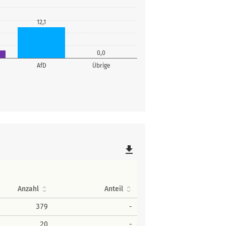
12,1
0,0
AfD
Übrige
file_download
Anzahl
Anteil
379
-
20
-