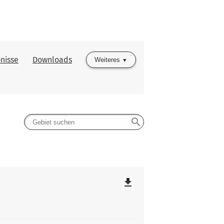
nisse
Downloads
Weiteres
search
file_download