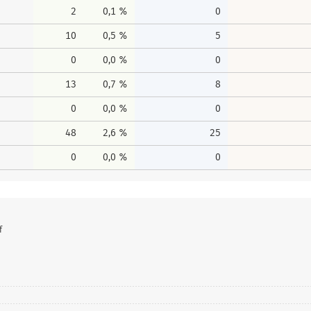
2
0,1 %
0
10
0,5 %
5
0
0,0 %
0
13
0,7 %
8
0
0,0 %
0
48
2,6 %
25
0
0,0 %
0
f