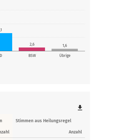
,1
2,6
1,6
fD
BSW
Übrige
file_download
n
Stimmen aus Heilungsregel
nzahl
Anzahl