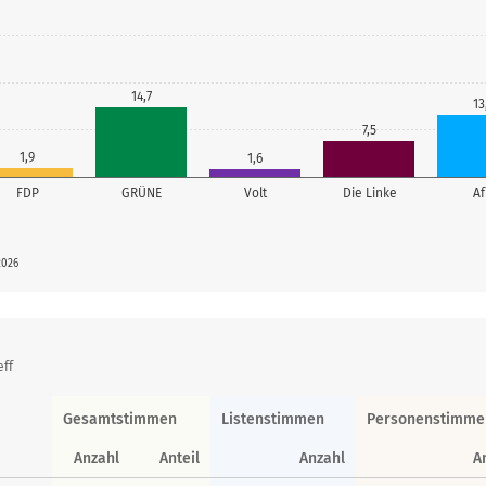
14,7
13
7,5
1,9
1,6
FDP
GRÜNE
Volt
Die Linke
A
2026
eff
Gesamtstimmen
Listenstimmen
Personenstimme
Anzahl
Anteil
Anzahl
A