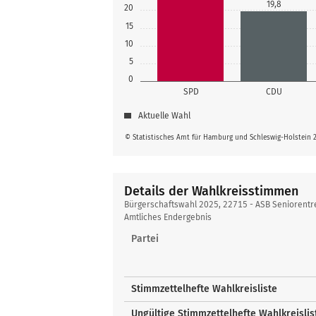
19,8
20
15
10
5
0
SPD
CDU
Aktuelle Wahl
© Statistisches Amt für Hamburg und Schleswig-Holstein 
Details der Wahlkreisstimmen
Details
Bürgerschaftswahl 2025, 22715 - ASB Seniorentr
der
Amtliches Endergebnis
Wahlkreisstimmen
Partei
Stimmzettelhefte Wahlkreisliste
Ungültige Stimmzettelhefte Wahlkreislis