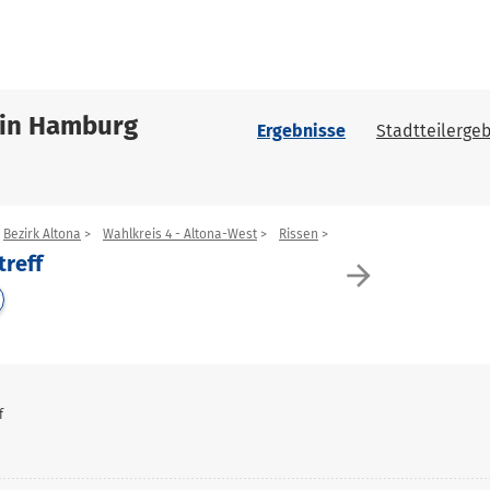
 in Hamburg
Ergebnisse
Stadtteilergeb
Bezirk Altona
Wahlkreis 4 - Altona-West
Rissen
treff
arrow_forward
f