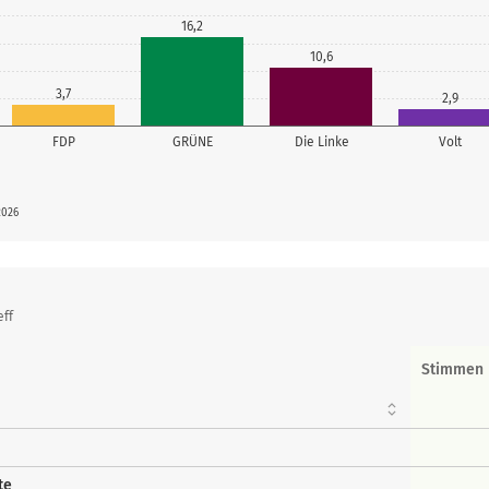
16,2
10,6
3,7
2,9
FDP
GRÜNE
Die Linke
Volt
2026
eff
Stimmen
te