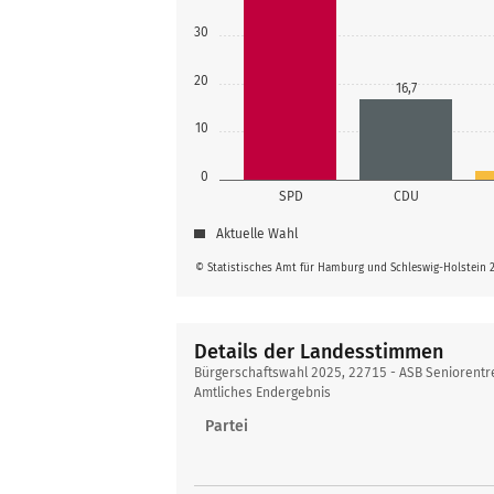
30
20
16,7
10
0
SPD
CDU
Aktuelle Wahl
© Statistisches Amt für Hamburg und Schleswig-Holstein 
Details der Landesstimmen
Details
Bürgerschaftswahl 2025, 22715 - ASB Seniorentr
der
Amtliches Endergebnis
Landesstimmen
Partei