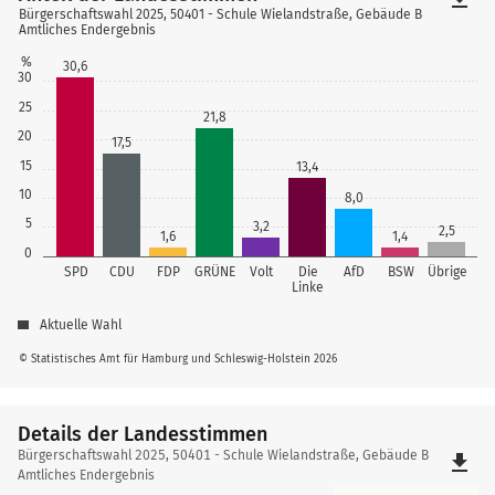
Bürgerschaftswahl 2025, 50401 - Schule Wielandstraße, Gebäude B
Amtliches Endergebnis
%
30,6
30
25
21,8
20
17,5
15
13,4
10
8,0
5
3,2
2,5
1,6
1,4
0
SPD
CDU
FDP
GRÜNE
Volt
Die
AfD
BSW
Übrige
Linke
Aktuelle Wahl
© Statistisches Amt für Hamburg und Schleswig-Holstein 2026
Details der Landesstimmen
Details
Bürgerschaftswahl 2025, 50401 - Schule Wielandstraße, Gebäude B
file_download
der
Amtliches Endergebnis