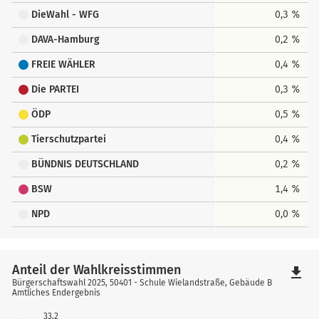
DieWahl - WFG
0,3 %
DAVA-Hamburg
0,2 %
FREIE WÄHLER
0,4 %
Die PARTEI
0,3 %
ÖDP
0,5 %
Tierschutzpartei
0,4 %
BÜNDNIS DEUTSCHLAND
0,2 %
BSW
1,4 %
NPD
0,0 %
Anteil der Wahlkreisstimmen
file_download
Bürgerschaftswahl 2025, 50401 - Schule Wielandstraße, Gebäude B
Amtliches Endergebnis
33,2