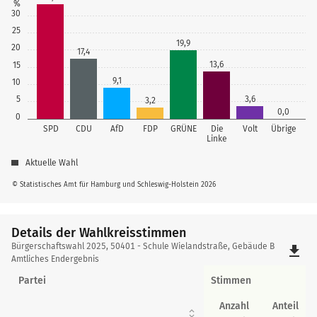
%
30
25
19,9
20
17,4
13,6
15
9,1
10
5
3,6
3,2
0,0
0
SPD
CDU
AfD
FDP
GRÜNE
Die
Volt
Übrige
Linke
Aktuelle Wahl
© Statistisches Amt für Hamburg und Schleswig-Holstein 2026
Details der Wahlkreisstimmen
Details
Bürgerschaftswahl 2025, 50401 - Schule Wielandstraße, Gebäude B
file_download
der
Amtliches Endergebnis
Wahlkreisstimmen
Partei
Stimmen
Anzahl
Anteil