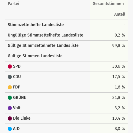
Landesstimmen
Partei
Gesamtstimmen
Anteil
Stimmzettelhefte Landesliste
-
Ungültige Stimmzettelhefte Landesliste
0,2 %
Gültige Stimmzettelhefte Landesliste
99,8 %
Gültige Stimmen Landesliste
-
SPD
30,6 %
CDU
17,5 %
FDP
1,6 %
GRÜNE
21,8 %
Volt
3,2 %
Die Linke
13,4 %
AfD
8,0 %