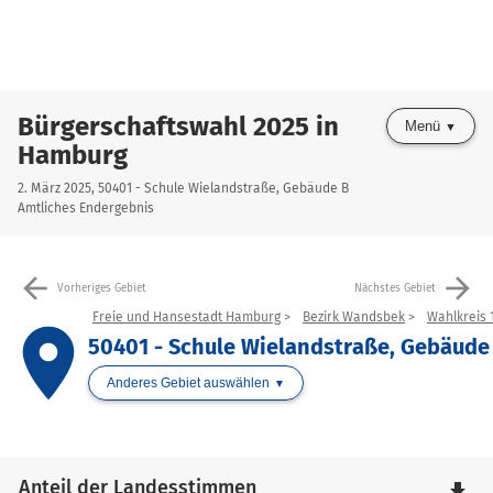
Bürgerschaftswahl 2025 in
Menü
Hamburg
2. März 2025, 50401 - Schule Wielandstraße, Gebäude B
Amtliches Endergebnis
arrow_back
arrow_forward
Vorheriges Gebiet
Nächstes Gebiet
Freie und Hansestadt Hamburg
Bezirk Wandsbek
Wahlkreis 
place
50401 - Schule Wielandstraße, Gebäude
Anderes Gebiet auswählen
Anteil der Landesstimmen
file_download