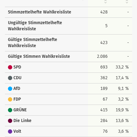
Stimmzettelhefte Wahlkreisliste
428
-
Ungültige Stimmzettelhefte
5
-
Wahlkreisliste
Gültige Stimmzettelhefte
423
-
Wahlkreisliste
Gültige Stimmen Wahlkreisliste
2.086
-
SPD
693
33,2 %
CDU
362
17,4 %
AfD
189
9,1 %
FDP
67
3,2 %
GRÜNE
415
19,9 %
Die Linke
284
13,6 %
Volt
76
3,6 %