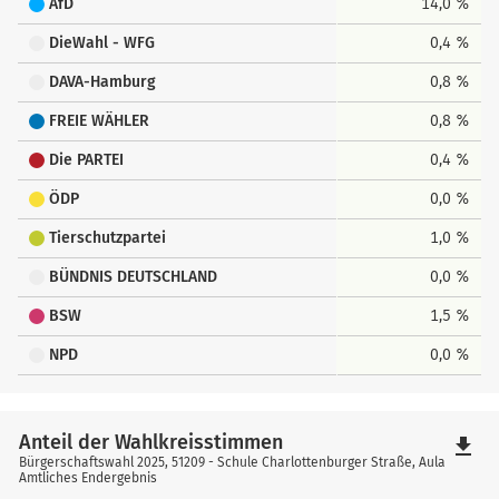
AfD
14,0 %
DieWahl - WFG
0,4 %
DAVA-Hamburg
0,8 %
FREIE WÄHLER
0,8 %
Die PARTEI
0,4 %
ÖDP
0,0 %
Tierschutzpartei
1,0 %
BÜNDNIS DEUTSCHLAND
0,0 %
BSW
1,5 %
NPD
0,0 %
Anteil der Wahlkreisstimmen
file_download
Bürgerschaftswahl 2025, 51209 - Schule Charlottenburger Straße, Aula
Amtliches Endergebnis