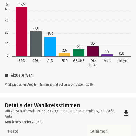
42,5
%
40
30
21,6
20
16,7
8,7
10
6,1
2,6
1,9
0,0
0
SPD
CDU
AfD
FDP
GRÜNE
Die
Volt
Übrige
Linke
Aktuelle Wahl
© Statistisches Amt für Hamburg und Schleswig-Holstein 2026
Details der Wahlkreisstimmen
Details
Bürgerschaftswahl 2025, 51209 - Schule Charlottenburger Straße,
file_download
der
Aula
Amtliches Endergebnis
Wahlkreisstimmen
Partei
Stimmen