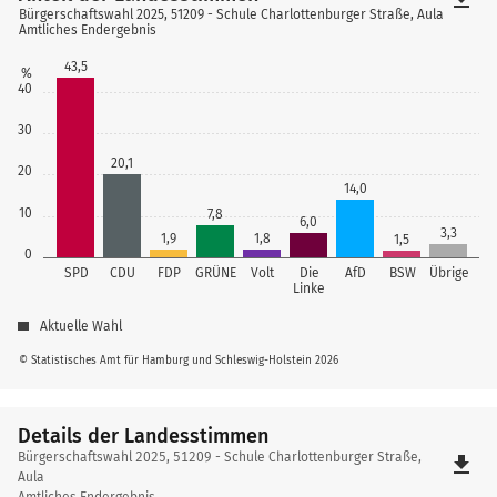
Bürgerschaftswahl 2025, 51209 - Schule Charlottenburger Straße, Aula
Amtliches Endergebnis
43,5
%
40
30
20,1
20
14,0
10
7,8
6,0
3,3
1,9
1,8
1,5
0
SPD
CDU
FDP
GRÜNE
Volt
Die
AfD
BSW
Übrige
Linke
Aktuelle Wahl
© Statistisches Amt für Hamburg und Schleswig-Holstein 2026
Details der Landesstimmen
Details
Bürgerschaftswahl 2025, 51209 - Schule Charlottenburger Straße,
file_download
der
Aula