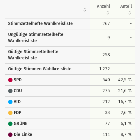
Anzahl
Anteil
Stimmzettelhefte Wahlkreisliste
267
-
Ungültige Stimmzettelhefte
9
-
Wahlkreisliste
Gültige Stimmzettelhefte
258
-
Wahlkreisliste
Gültige Stimmen Wahlkreisliste
1.272
-
SPD
540
42,5 %
CDU
275
21,6 %
AfD
212
16,7 %
FDP
33
2,6 %
GRÜNE
77
6,1 %
Die Linke
111
8,7 %