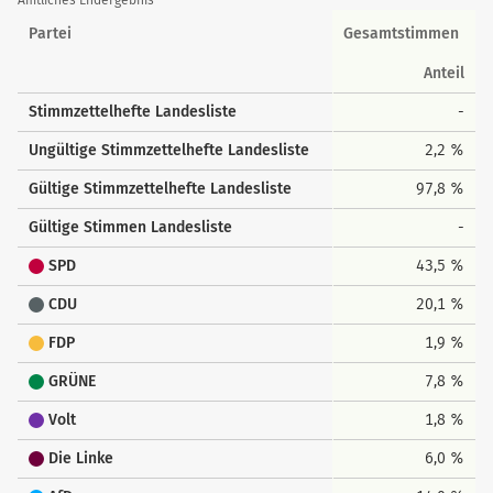
Amtliches Endergebnis
Landesstimmen
Partei
Gesamtstimmen
Anteil
Stimmzettelhefte Landesliste
-
Ungültige Stimmzettelhefte Landesliste
2,2 %
Gültige Stimmzettelhefte Landesliste
97,8 %
Gültige Stimmen Landesliste
-
SPD
43,5 %
CDU
20,1 %
FDP
1,9 %
GRÜNE
7,8 %
Volt
1,8 %
Die Linke
6,0 %