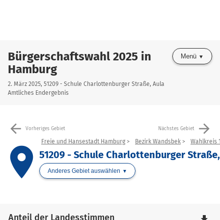
Bürgerschaftswahl 2025 in
Menü
Hamburg
2. März 2025, 51209 - Schule Charlottenburger Straße, Aula
Amtliches Endergebnis
arrow_back
arrow_forward
Vorheriges Gebiet
Nächstes Gebiet
Freie und Hansestadt Hamburg
Bezirk Wandsbek
Wahlkreis 
place
51209 - Schule Charlottenburger Straße,
Anderes Gebiet auswählen
Anteil der Landesstimmen
file_download