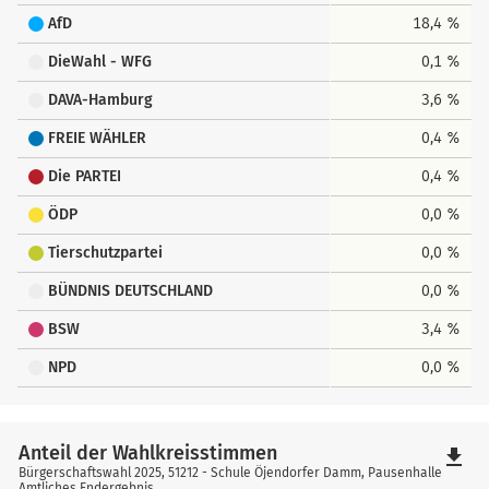
AfD
18,4 %
DieWahl - WFG
0,1 %
DAVA-Hamburg
3,6 %
FREIE WÄHLER
0,4 %
Die PARTEI
0,4 %
ÖDP
0,0 %
Tierschutzpartei
0,0 %
BÜNDNIS DEUTSCHLAND
0,0 %
BSW
3,4 %
NPD
0,0 %
Anteil der Wahlkreisstimmen
file_download
Bürgerschaftswahl 2025, 51212 - Schule Öjendorfer Damm, Pausenhalle
Amtliches Endergebnis