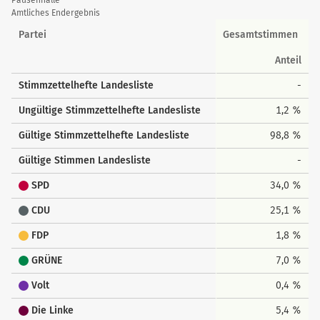
der
Pausenhalle
Amtliches Endergebnis
Landesstimmen
Partei
Gesamtstimmen
Anteil
Stimmzettelhefte Landesliste
-
Ungültige Stimmzettelhefte Landesliste
1,2 %
Gültige Stimmzettelhefte Landesliste
98,8 %
Gültige Stimmen Landesliste
-
SPD
34,0 %
CDU
25,1 %
FDP
1,8 %
GRÜNE
7,0 %
Volt
0,4 %
Die Linke
5,4 %