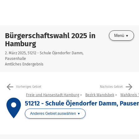
Bürgerschaftswahl 2025 in
Menü
Hamburg
2. März 2025, 51212 - Schule Öjendorfer Damm,
Pausenhalle
Amtliches Endergebnis
arrow_back
arrow_forward
Vorheriges Gebiet
Nächstes Gebiet
Freie und Hansestadt Hamburg
Bezirk Wandsbek
Wahlkreis 
place
51212 - Schule Öjendorfer Damm, Pause
Anderes Gebiet auswählen