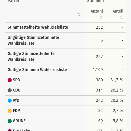
Partei
Stimmen
Anzahl
Anteil
Stimmzettelhefte Wahlkreisliste
252
-
Ungültige Stimmzettelhefte
5
-
Wahlkreisliste
Gültige Stimmzettelhefte
247
-
Wahlkreisliste
Gültige Stimmen Wahlkreisliste
1.199
-
SPD
380
31,7 %
CDU
314
26,2 %
AfD
242
20,2 %
FDP
32
2,7 %
GRÜNE
69
5,8 %