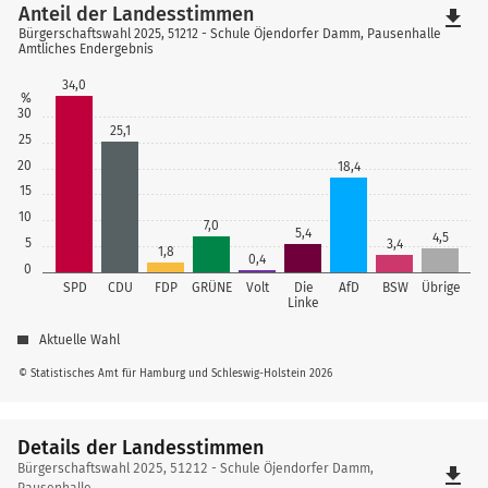
Anteil der Landesstimmen
file_download
Bürgerschaftswahl 2025, 51212 - Schule Öjendorfer Damm, Pausenhalle
Amtliches Endergebnis
34,0
%
30
25,1
25
20
18,4
15
10
7,0
5,4
4,5
5
3,4
1,8
0,4
0
SPD
CDU
FDP
GRÜNE
Volt
Die
AfD
BSW
Übrige
Linke
Aktuelle Wahl
© Statistisches Amt für Hamburg und Schleswig-Holstein 2026
Details der Landesstimmen
Details
Bürgerschaftswahl 2025, 51212 - Schule Öjendorfer Damm,
file_download