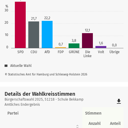
%
30
22,2
21,7
20
12,1
10
3,8
1,6
0,7
0,0
0
SPD
CDU
AfD
FDP
GRÜNE
Die
Volt
Übrige
Linke
Aktuelle Wahl
© Statistisches Amt für Hamburg und Schleswig-Holstein 2026
Details der Wahlkreisstimmen
Details
Bürgerschaftswahl 2025, 51218 - Schule Bekkamp
file_download
der
Amtliches Endergebnis
Wahlkreisstimmen
Partei
Stimmen
Anzahl
Anteil