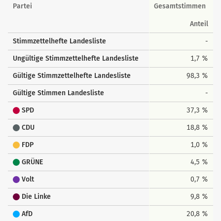
Landesstimmen
Partei
Gesamtstimmen
Anteil
Stimmzettelhefte Landesliste
-
Ungültige Stimmzettelhefte Landesliste
1,7 %
Gültige Stimmzettelhefte Landesliste
98,3 %
Gültige Stimmen Landesliste
-
SPD
37,3 %
CDU
18,8 %
FDP
1,0 %
GRÜNE
4,5 %
Volt
0,7 %
Die Linke
9,8 %
AfD
20,8 %