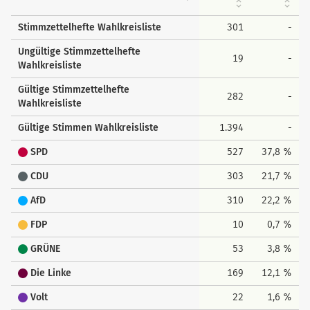
Stimmzettelhefte Wahlkreisliste
301
-
Ungültige Stimmzettelhefte
19
-
Wahlkreisliste
Gültige Stimmzettelhefte
282
-
Wahlkreisliste
Gültige Stimmen Wahlkreisliste
1.394
-
SPD
527
37,8 %
CDU
303
21,7 %
AfD
310
22,2 %
FDP
10
0,7 %
GRÜNE
53
3,8 %
Die Linke
169
12,1 %
Volt
22
1,6 %