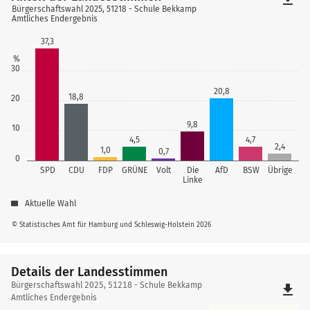
Bürgerschaftswahl 2025, 51218 - Schule Bekkamp
Amtliches Endergebnis
37,3
%
30
20,8
18,8
20
9,8
10
4,5
4,7
2,4
1,0
0,7
0
SPD
CDU
FDP
GRÜNE
Volt
Die
AfD
BSW
Übrige
Linke
Aktuelle Wahl
© Statistisches Amt für Hamburg und Schleswig-Holstein 2026
Details der Landesstimmen
Details
Bürgerschaftswahl 2025, 51218 - Schule Bekkamp
file_download
der
Amtliches Endergebnis