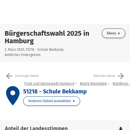
Bürgerschaftswahl 2025 in
Menü
Hamburg
2. März 2025, 51218 - Schule Bekkamp
Amtliches Endergebnis
arrow_back
arrow_forward
Vorheriges Gebiet
Nächstes Gebiet
Freie und Hansestadt Hamburg
Bezirk Wandsbek
Wahlkreis 
place
51218 - Schule Bekkamp
Anderes Gebiet auswählen
Anteil der Landesstimmen
file_download