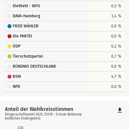
DieWahl - WFG
0,3 %
DAVA-Hamburg
1,4 %
FREIE WÄHLER
0,0 %
Die PARTEI
0,0 %
ÖDP
0,1 %
Tierschutzpartei
0,7 %
BÜNDNIS DEUTSCHLAND
0,0 %
BSW
4,7 %
NPD
0,0 %
Anteil der Wahlkreisstimmen
file_download
Bürgerschaftswahl 2025, 51218 - Schule Bekkamp
Amtliches Endergebnis
37,8